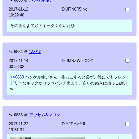
🐾
6883
＠
バンケル使い
2017-11-12
ID:JiTN6R5Ink
10:29:40
そのあんよで顔面キックくらいたひ
🐾
6884
＠
ツバキ
2017-11-14
ID:JMSZWbLXOY
00:33:02
>>6863
バンケル使いさん 抱っこすると必ず、誰にでもフレン
ドリーなキックかコッペパンチ出ます。白いたぬきは抱っこ嫌い
w
🐾
6885
＠
アッサム&マロン
2017-11-22
ID:YJPHjaftJI
19:31:31