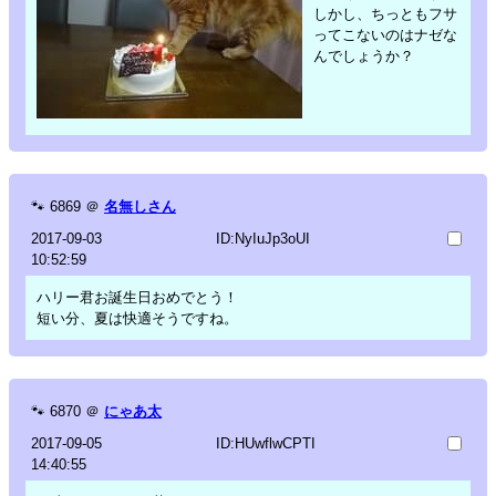
しかし、ちっともフサ
ってこないのはナゼな
んでしょうか？
🐾
6869
＠
名無しさん
2017-09-03
ID:NyIuJp3oUI
10:52:59
ハリー君お誕生日おめでとう！
短い分、夏は快適そうですね。
🐾
6870
＠
にゃあ太
2017-09-05
ID:HUwflwCPTI
14:40:55