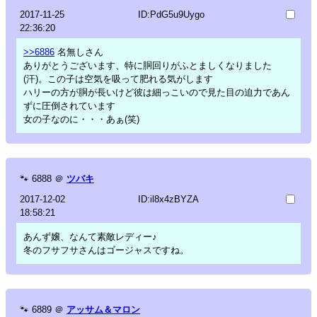
2017-11-25
ID:PdG5u9Uygo
22:36:20
>>6886
名無しさん
ありがとうございます、特に胴回りがふとましくなりました
(汗)。この子は空気を吸って肥れる気がします
ハリーの方が胴が長いけど彼は細っこいので見た目の迫力であん
ずに圧倒されています
女の子なのに・・・あぁ(笑)
🐾
6888
＠
ツバキ
2017-12-02
ID:il8x4zBYZA
18:58:21
あんず嬢、なんて素敵レディー♪
冬のフサフサさんはゴージャスですね。
🐾
6889
＠
アッサム＆マロン