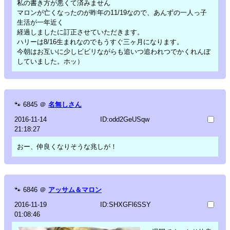
私の書き方が悪くて済みません
マロンが亡くなったのが昨年の11/19なので、あんずの一人っ子
生活が一年近く
経過しましたに訂正させていただきます。
ハリーは8/16生まれなのでもうすぐ三ヶ月になります。
今朝はお互いに少しビビリながらも追いつ追われつでかくれんぼ
していました。ホッ）
🐾
6845
＠
名無しさん
2016-11-14
ID:odd2GeUSqw
21:18:27
おー、仲良くなりそうな兆しが！
🐾
6846
＠
アッサム＆マロン
2016-11-19
ID:SHXGFl6SSY
01:08:46