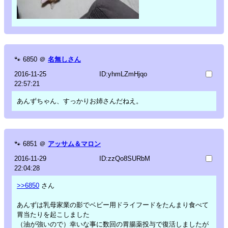
🐾
6850
＠
名無しさん
2016-11-25
ID:yhmLZmHjqo
22:57:21
あんずちゃん、すっかりお姉さんだねえ。
🐾
6851
＠
アッサム＆マロン
2016-11-29
ID:zzQo8SURbM
22:04:28
>>6850
さん
あんずは乳母家業の影でベビー用ドライフードをたんまり食べて
胃当たりを起こしました
（油が強いので）幸いな事に数回の胃腸薬投与で復活しましたが