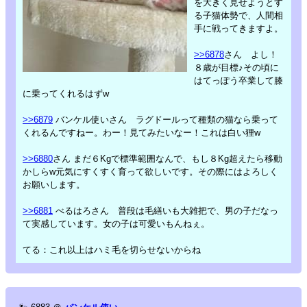
を大きく見せようとす
る子猫体勢で、人間相
手に戦ってきますよ。
>>6878
さん よし！
８歳が目標♪その頃に
はてっぽう卒業して膝
に乗ってくれるはずw
>>6879
バンケル使いさん ラグドールって種類の猫なら乗って
くれるんですねー。わー！見てみたいなー！これは白い狸w
>>6880
さん まだ６Kgで標準範囲なんで、もし８Kg超えたら移動
かしらw元気にすくすく育って欲しいです。その際にはよろしく
お願いします。
>>6881
べるはろさん 普段は毛繕いも大雑把で、男の子だなっ
て実感しています。女の子は可愛いもんねぇ。
てる：これ以上はハミ毛を切らせないからね