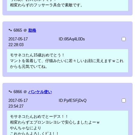
相変わらずのフッサーラ具合で素敵です。
🐾
6865
＠
助格
2017-05-17
ID:i95Aq4L0Ds
22:28:03
モサネコたん15歳おめでとう！
マントを装着して、仔猫みたいに若々しいお顔に見えますｗこれ
からも元気でいてね。
🐾
6866
＠
バンケル使い
2017-05-17
ID:PpfESFjDvQ
23:54:27
モサネコたんおめでとーデス！！
相変わらずエプロンヨレヨレで安心しましたよーｗ
やんちゃなにより
これからもよろしくﾃﾞｽ！！