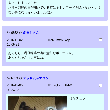
太ってしましました
ハリー部屋の扉が開いている時はキトンフードを隠さないといけ
ない事になっちゃいました(泣)
🐾
6852
＠
名無しさん
2016-12-02
ID:NHmzM.wqKE
10:09:21
あらあら、乳母稼業の裏に意外なボーナスが。
あんずちゃんお大事にね。
🐾
6853
＠
アッサム＆マロン
2016-12-06
ID:zzQo8SURbM
00:34:53
はなチュッ！