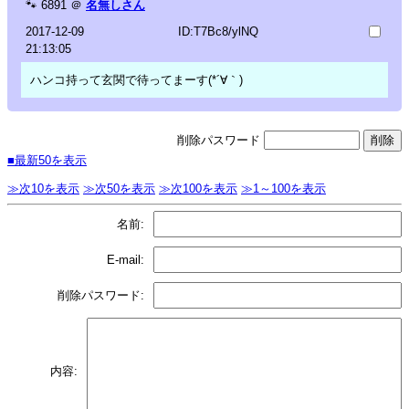
🐾
6891
＠
名無しさん
2017-12-09
ID:T7Bc8/ylNQ
21:13:05
ハンコ持って玄関で待ってまーす(*´∀｀)
削除パスワード
■最新50を表示
≫次10を表示
≫次50を表示
≫次100を表示
≫1～100を表示
名前:
E-mail:
削除パスワード:
内容: