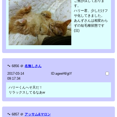
ご無沙汰しておりま
す。
ハリー君、少しだけフ
サ化してきました。
あんずさんは相変わら
ずの短毛種状態です
(泣)
🐾
6856
＠
名無しさん
2017-03-14
ID:ageeHl/gtY
09:17:34
ハリーくんへそ天だ！
リラックスしてるなあw
🐾
6857
＠
アッサム&マロン