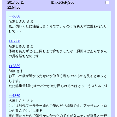
2017-05-11
ID:rX9GoPjSqc
22:54:53
>>6856
名無しさん さま
気が弱いくせに油断しまくりです、そのうちあんずに襲われたり
して・・・
>>6858
名無しさん さま
体格もあんずとほぼ同じまで育ちましたが、胴回りはあんずさん
の貫禄勝ちなのです
>>6859
助格 さま
お互いの歳が近かったせいか仲良く遊んでいるのを見るとホッと
します。
ただ総重量14Kgオーバーが走り回られるのはけっこうスリルです
>>6860
名無しさん さま
ここは歴代フッサラー達のご飯ねだり場所です。アッサムとマロ
ンが並んでここに乗る
事が無かったので気付かなかったのですが２ニャンが乗ると一杯