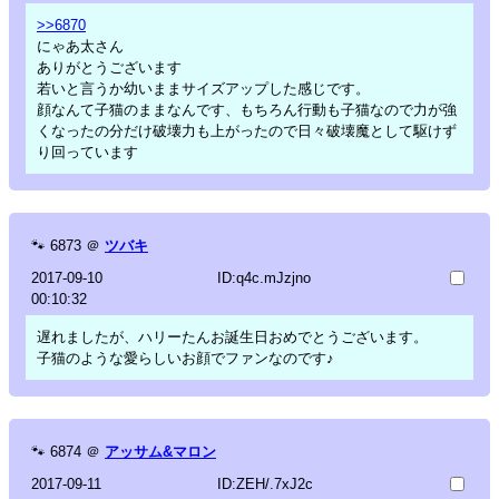
>>6870
にゃあ太さん
ありがとうございます
若いと言うか幼いままサイズアップした感じです。
顔なんて子猫のままなんです、もちろん行動も子猫なので力が強
くなったの分だけ破壊力も上がったので日々破壊魔として駆けず
り回っています
🐾
6873
＠
ツバキ
2017-09-10
ID:q4c.mJzjno
00:10:32
遅れましたが、ハリーたんお誕生日おめでとうございます。
子猫のような愛らしいお顔でファンなのです♪
🐾
6874
＠
アッサム&マロン
2017-09-11
ID:ZEH/.7xJ2c