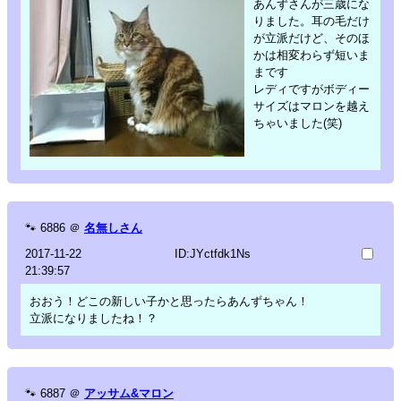
あんずさんが三歳にな
りました。耳の毛だけ
が立派だけど、そのほ
かは相変わらず短いま
まです
レディですがボディー
サイズはマロンを越え
ちゃいました(笑)
🐾
6886
＠
名無しさん
2017-11-22
ID:JYctfdk1Ns
21:39:57
おおう！どこの新しい子かと思ったらあんずちゃん！
立派になりましたね！？
🐾
6887
＠
アッサム&マロン