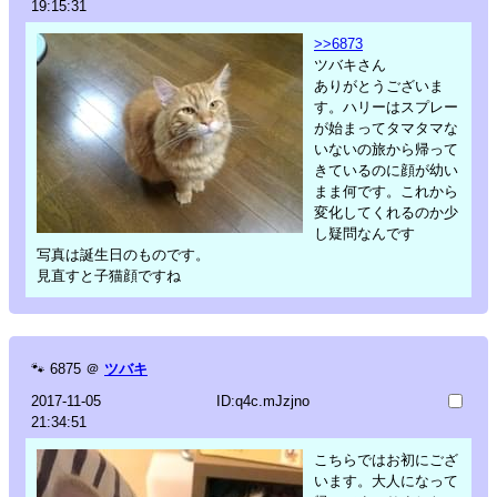
19:15:31
>>6873
ツバキさん
ありがとうございま
す。ハリーはスプレー
が始まってタマタマな
いないの旅から帰って
きているのに顔が幼い
まま何です。これから
変化してくれるのか少
し疑問なんです
写真は誕生日のものです。
見直すと子猫顔ですね
🐾
6875
＠
ツバキ
2017-11-05
ID:q4c.mJzjno
21:34:51
こちらではお初にござ
います。大人になって