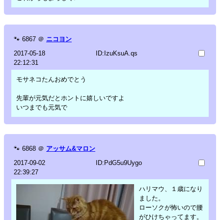
🐾
6867
＠
ニコヨン
2017-05-18
ID:IzuKsuA.qs
22:12:31
モサネコたんおめでとう
先輩が元気だとホントに嬉しいですよ
いつまでも元気で
🐾
6868
＠
アッサム&マロン
2017-09-02
ID:PdG5u9Uygo
22:39:27
ハリマウ、１歳になり
ました。
ローソクが怖いので腰
がひけちゃってます。