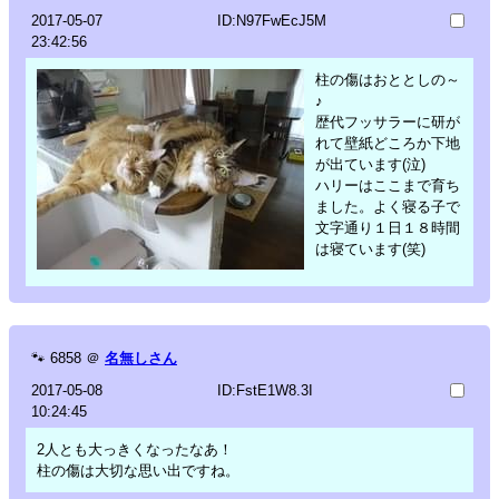
2017-05-07
ID:N97FwEcJ5M
23:42:56
柱の傷はおととしの～
♪
歴代フッサラーに研が
れて壁紙どころか下地
が出ています(泣)
ハリーはここまで育ち
ました。よく寝る子で
文字通り１日１８時間
は寝ています(笑)
🐾
6858
＠
名無しさん
2017-05-08
ID:FstE1W8.3I
10:24:45
2人とも大っきくなったなあ！
柱の傷は大切な思い出ですね。