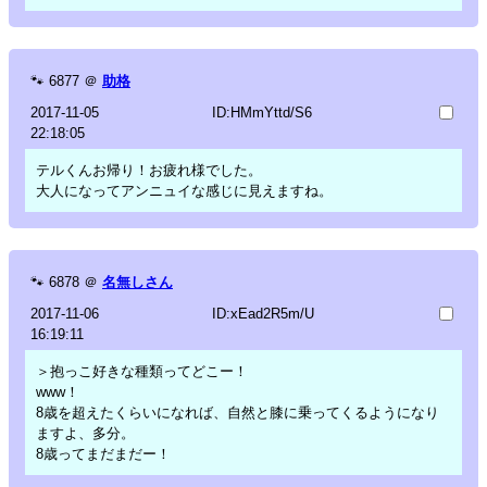
🐾
6877
＠
助格
2017-11-05
ID:HMmYttd/S6
22:18:05
テルくんお帰り！お疲れ様でした。
大人になってアンニュイな感じに見えますね。
🐾
6878
＠
名無しさん
2017-11-06
ID:xEad2R5m/U
16:19:11
＞抱っこ好きな種類ってどこー！
www！
8歳を超えたくらいになれば、自然と膝に乗ってくるようになり
ますよ、多分。
8歳ってまだまだー！