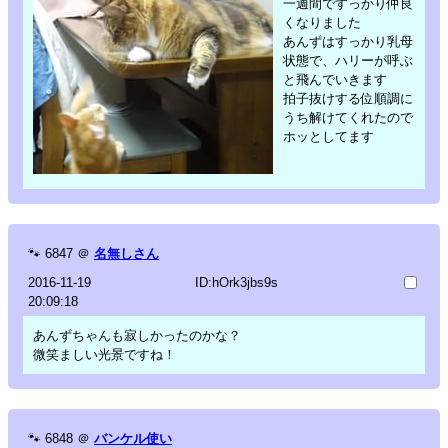
一週間ですっかり仲良
くなりました
あんずはすっかり乳母
状態で、ハリーが呼ぶ
と飛んでいきます
拍子抜けする位順調に
うち解けてくれたので
ホッとしてます
🐾
6847
＠
名無しさん
2016-11-19
ID:hOrk3jbs9s
20:09:18
あんずちゃんも寂しかったのかな？
微笑ましい光景ですね！
🐾
6848
＠
バンケル使い