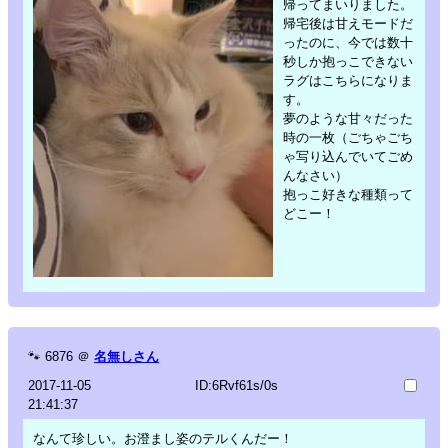
帰ってまいりました。
帰宅後は甘えモードだ
ったのに、今では数十
秒しか抱っこできない
ラグはこちらになりま
す。
夢のような甘々だった
時の一枚（ごちゃごち
ゃ写り込んでいてごめ
んなさい）
抱っこ好きな種類って
どこー！
🐾
6876
＠
名無しさん
2017-11-05
ID:6Rvf61s/0s
21:41:37
なんて珍しい。お澄まし姿のテルくんだー！