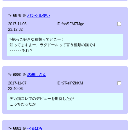
🐾
6879
＠
バンケル使い
2017-11-06
ID:fpbSFM7Mgc
23:12:32
>抱っこ好きな種類ってどこー！
知ってますよー、ラグドールって言う種類の猫です
･･････あれ？
🐾
6880
＠
名無しさん
2017-11-07
ID:t7RelPZkKM
23:40:06
デカ猫スレでのデビューを期待したが
こっちだったか
🐾
6881
＠
べるはろ