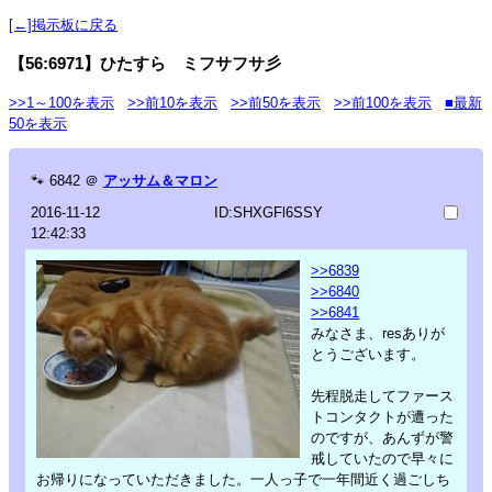
[←]掲示板に戻る
【56:6971】ひたすら ミフサフサ彡
>>1～100を表示
>>前10を表示
>>前50を表示
>>前100を表示
■最新
50を表示
🐾
6842
＠
アッサム＆マロン
2016-11-12
ID:SHXGFl6SSY
12:42:33
>>6839
>>6840
>>6841
みなさま、resありが
とうございます。
先程脱走してファース
トコンタクトが遭った
のですが、あんずが警
戒していたので早々に
お帰りになっていただきました。一人っ子で一年間近く過ごしち