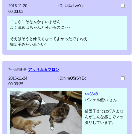
2016-11-20
ID:IUf4xLveYk
00:03:03
こちらこそなんかすいません
よく読めばちゃんと分かるのに･･･
そえはそうと仲良くなってよかったですねえ
猫団子みたいみたい”
🐾
6849
＠
アッサム＆マロン
2016-11-24
ID:h.mQ5rSYEc
00:03:35
>>6848
バンケル使い さん
猫団子までは行きませ
んがこんな感じでマッ
タリしています。