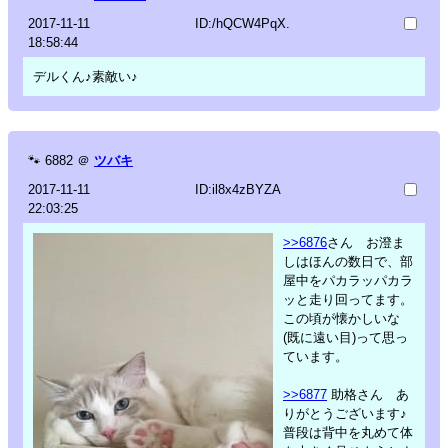
2017-11-11
ID:/hQCW4PqX.
18:58:44
デルくん♪素敵い♪
🐾
6882
＠
ツバキ
2017-11-11
ID:il8x4zBYZA
22:03:25
>>6876
さん お澄ま
しはほんの数日で、部
屋中をパカラッパカラ
ッと走り回ってます。
この頃が懐かしいな
(既に遠い目)って思っ
ています。
>>6877
助格さん あ
りがとうございます♪
普段は背中を丸めて体