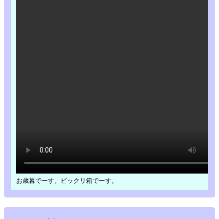
お歳暮でーす。ビックリ箱でーす。