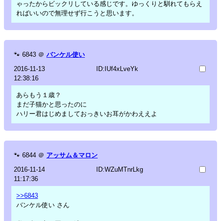
ゃったからビックリしている感じです。ゆっくりと馴れてもらえ
ればいいので無理せず行こうと思います。
🐾
6843
＠
バンケル使い
2016-11-13
ID:IUf4xLveYk
12:38:16
あらもう１歳？
まだ子猫かと思ったのに
ハリー君はじめましておっきいお耳がかわええよ
🐾
6844
＠
アッサム＆マロン
2016-11-14
ID:WZuMTnrLkg
11:17:36
>>6843
バンケル使い さん