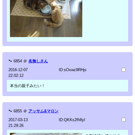
🐾
6854
＠
名無しさん
2016-12-07
ID:sOxwz9RHjs
22:02:12
本当の親子みたい！
🐾
6855
＠
アッサム&マロン
2017-03-13
ID:QKKs2fh8yI
21:29:26