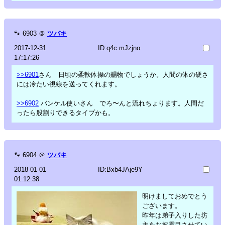
🐾
6903
＠
ツバキ
2017-12-31
ID:q4c.mJzjno
17:17:26
>>6901
さん 日頃の柔軟体操の賜物でしょうか。人間の体の硬さ
には冷たい視線を送ってくれます。
>>6902
バンケル使いさん でろ〜んと流れちょります。人間だ
ったら股割りできるタイプかも。
🐾
6904
＠
ツバキ
2018-01-01
ID:Bxb4JAje9Y
01:12:38
明けましておめでとう
ございます。
昨年は弟子入りした坊
主をお披露目させてい