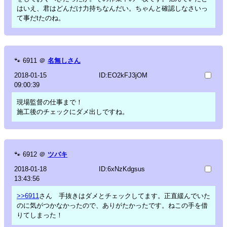
はいえ、君はどんだけ力持ちなんだい。ちゃんと確認しなさいっ
て事だtたのね。
🐾
6911
＠
名無しさん
2018-01-15
ID:EO2kFJ3jOM
09:00:39
現場監督の仕事まで！
施工後のチェックにダメ出しですね。
🐾
6912
＠
ツバキ
2018-01-18
ID:6xNzKdgsus
13:43:56
>>6911
さん 手抜きはダメとチェックしてます。正直緩んでいた
のに気がつかなかったので、ありがたかったです。ねこの手を借
りてしまった！