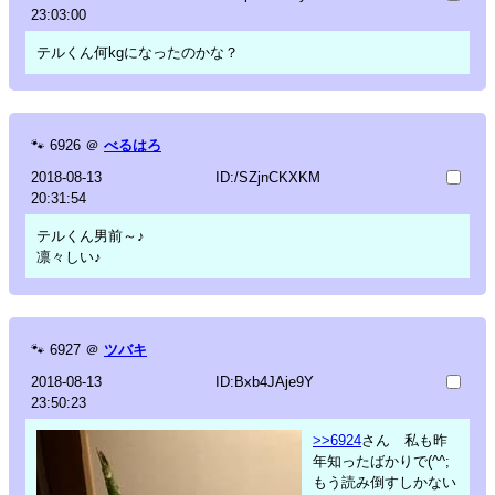
23:03:00
テルくん何kgになったのかな？
🐾
6926
＠
べるはろ
2018-08-13
ID:/SZjnCKXKM
20:31:54
テルくん男前～♪
凛々しい♪
🐾
6927
＠
ツバキ
2018-08-13
ID:Bxb4JAje9Y
23:50:23
>>6924
さん 私も昨
年知ったばかりで(^^;
もう読み倒すしかない