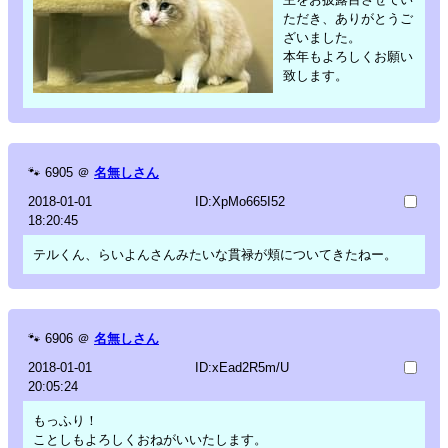
ただき、ありがとうご
ざいました。
本年もよろしくお願い
致します。
🐾
6905
＠
名無しさん
2018-01-01
ID:XpMo665I52
18:20:45
テルくん、らいよんさんみたいな貫禄が頬についてきたねー。
🐾
6906
＠
名無しさん
2018-01-01
ID:xEad2R5m/U
20:05:24
もっふり！
ことしもよろしくおねがいいたします。