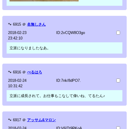
🐾
6915
＠
名無しさん
2018-02-23
ID:2vCQW8O3go
23:42:10
立派になりましたなあ。
🐾
6916
＠
べるはろ
2018-02-24
ID:7nk/8dPO7.
10:31:42
立派に成長されて。お仕事もこなして偉いね、てるたん♪
🐾
6917
＠
アッサム&マロン
2018-02-24
ID:V6ITt9RKoA