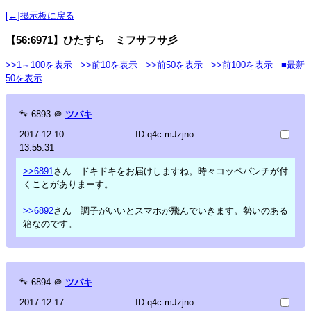
[←]掲示板に戻る
【56:6971】ひたすら ミフサフサ彡
>>1～100を表示
>>前10を表示
>>前50を表示
>>前100を表示
■最新
50を表示
🐾
6893
＠
ツバキ
2017-12-10
ID:q4c.mJzjno
13:55:31
>>6891
さん ドキドキをお届けしますね。時々コッペパンチが付
くことがありまーす。
>>6892
さん 調子がいいとスマホが飛んでいきます。勢いのある
箱なのです。
🐾
6894
＠
ツバキ
2017-12-17
ID:q4c.mJzjno