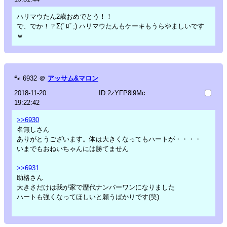
ハリマウたん2歳おめでとう！！
で、でか！？Σ(ﾟﾛﾟ;) ハリマウたんもケーキもうらやましいです
ｗ
🐾
6932
＠
アッサム&マロン
2018-11-20
ID:2zYFP8l9Mc
19:22:42
>>6930
名無しさん
ありがとうございます。体は大きくなってもハートが・・・・
いまでもおねいちゃんには勝てません
>>6931
助格さん
大きさだけは我が家で歴代ナンバーワンになりました
ハートも強くなってほしいと願うばかりです(笑)