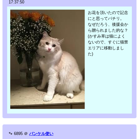
17:37:50
お花を頂いたので記念
にと思ってパチリ。
なぜだろう、後援会か
ら贈られました的な？
(かすみ草は猫によく
ないので、すぐに猫禁
エリアに移動しまし
た)
🐾
6895
＠
バンケル使い