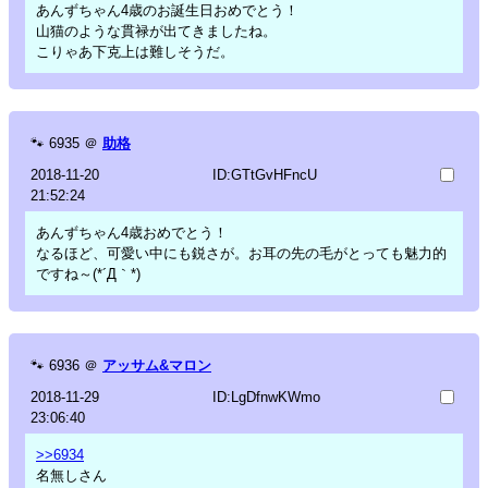
あんずちゃん4歳のお誕生日おめでとう！
山猫のような貫禄が出てきましたね。
こりゃあ下克上は難しそうだ。
🐾
6935
＠
助格
2018-11-20
ID:GTtGvHFncU
21:52:24
あんずちゃん4歳おめでとう！
なるほど、可愛い中にも鋭さが。お耳の先の毛がとっても魅力的
ですね～(*´Д｀*)
🐾
6936
＠
アッサム&マロン
2018-11-29
ID:LgDfnwKWmo
23:06:40
>>6934
名無しさん