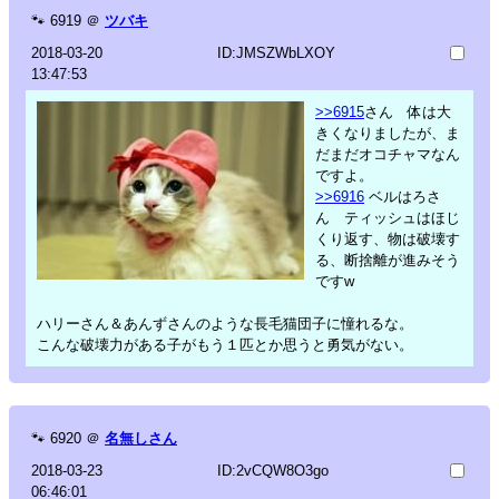
🐾
6919
＠
ツバキ
2018-03-20
ID:JMSZWbLXOY
13:47:53
>>6915
さん 体は大
きくなりましたが、ま
だまだオコチャマなん
ですよ。
>>6916
ベルはろさ
ん ティッシュはほじ
くり返す、物は破壊す
る、断捨離が進みそう
ですw
ハリーさん＆あんずさんのような長毛猫団子に憧れるな。
こんな破壊力がある子がもう１匹とか思うと勇気がない。
🐾
6920
＠
名無しさん
2018-03-23
ID:2vCQW8O3go
06:46:01