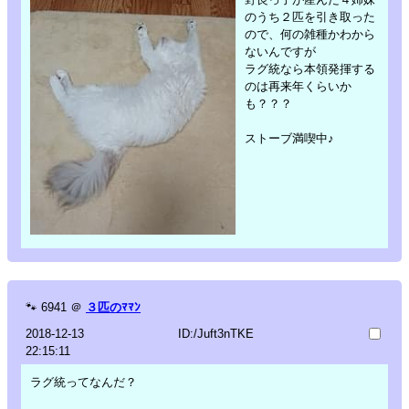
のうち２匹を引き取った
ので、何の雑種かわから
ないんですが
ラグ統なら本領発揮する
のは再来年くらいか
も？？？
ストーブ満喫中♪
🐾
6941
＠
３匹のﾏﾏﾝ
2018-12-13
ID:/Juft3nTKE
22:15:11
ラグ統ってなんだ？