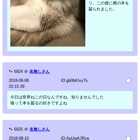
リ。この後に横の本を
齧られました。
🐾
6924
＠
名無しさん
2018-08-08
ID:gb0bKIxyTs
20:15:39
今日は世界ねこの日なんですね、知りませんでした
猫って本を齧るの好きですよね
🐾
6925
＠
名無しさん
2018-08-10
ID:ApUwAJRye.