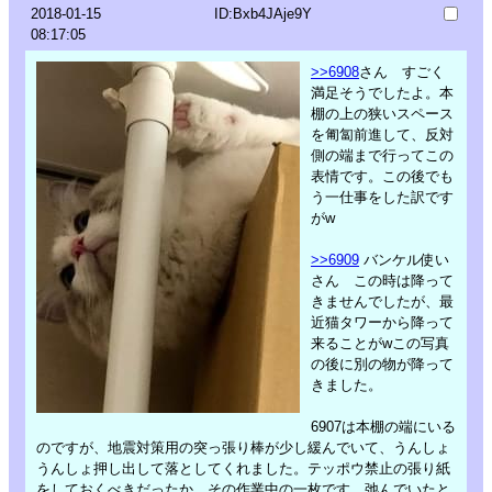
2018-01-15
ID:Bxb4JAje9Y
08:17:05
>>6908
さん すごく
満足そうでしたよ。本
棚の上の狭いスペース
を匍匐前進して、反対
側の端まで行ってこの
表情です。この後でも
う一仕事をした訳です
がw
>>6909
バンケル使い
さん この時は降って
きませんでしたが、最
近猫タワーから降って
来ることがwこの写真
の後に別の物が降って
きました。
6907は本棚の端にいる
のですが、地震対策用の突っ張り棒が少し緩んでいて、うんしょ
うんしょ押し出して落としてくれました。テッポウ禁止の張り紙
をしておくべきだったか。その作業中の一枚です。弛んでいたと