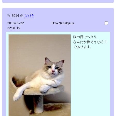
🐾
6914
＠
ツバキ
2018-02-22
ID:6xNzKdgsus
22:31:19
猫の日でペタリ
なんだか偉そうな坊主
であります。