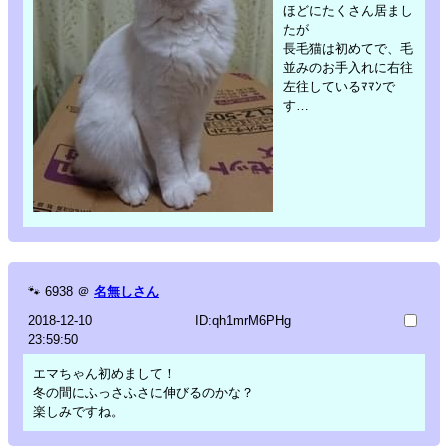
ほどにたくさん居まし
たが
長毛猫は初めてで、毛
並みのお手入れに右往
左往しているﾏﾏﾝで
す…
🐾
6938
＠
名無しさん
2018-12-10
ID:qh1mrM6PHg
23:59:50
エマちゃん初めまして！
冬の間にふっさふさに伸びるのかな？
楽しみですね。