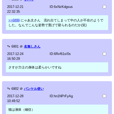
2017-12-21
ID:6xNzKdgsus
22:32:35
>>6899
にゃあ太さん 流れ出てしまって中の人が不在のようで
した。なんでこんな姿勢で寛げて寝られるのだか(笑)
🐾
6901
＠
名無しさん
2017-12-24
ID:6Rvf61s/0s
16:50:29
さすが力士の身体は柔らかいですね
🐾
6902
＠
バンケル使い
2017-12-28
ID:hn1NPrFyAg
10:49:52
猫は液体（確信）