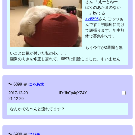
さん 「えーとねー、
ぼくのあたまのなか
ー」byてる
>>6896
さん ごっつぁ
んです！初場所に向け
て頑張ります。年中無
休で募集中です。
もう今年が2週間も無
いことに気が付いた私の心。。。
画像の向きを修正し忘れて、6897は削除しました。すいません
🐾
6899
＠
にゃあ太
2017-12-20
ID:JhCp4qXZ4Y
21:12:29
なんかでろ〜んと流れてます？
🐾
6900
＠
ツバキ