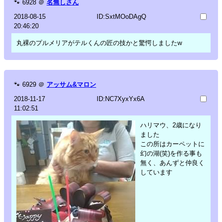
🐾
6928
＠
名無しさん
2018-08-15
ID:SxtMOoDAgQ
20:46:20
丸裸のプルメリアがテルくんの匠の技かと驚愕しましたw
🐾
6929
＠
アッサム&マロン
2018-11-17
ID:NC7XyxYx6A
11:02:51
ハリマウ、2歳になり
ました
この所はカーペットに
幻の湖(笑)を作る事も
無く、あんずと仲良く
しています