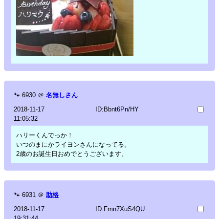
🐾
6930
＠
名無しさん
2018-11-17
ID:Bbnt6Pn/HY
11:05:32
ハリーくんでっか！
いつのまにかライヨンさんになってる。
2歳のお誕生日おめでとうございます。
🐾
6931
＠
助格
2018-11-17
ID:Fmn7XuS4QU
19:31:44