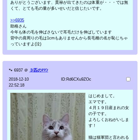
ありがとうございます、貫禄が出てきたのは体重が・・・では無
くて、とても毛の量が多いせいだと信じたいです。
>>6935
助格さん
今年も体の毛を伸ばさないで耳毛だけを伸ばしています
背中の肩周りの毛は1cmもありませんから長毛種の名が恥じちゃ
っていますよ(泣)
🐾
6937
＠
３匹のﾏﾏﾝ
2018-12-10
ID:Rd6CXu9ZOc
22:52:18
はじめまして。
エマです。
４月１９日産まれの女
の子です。
よろしくおねがいしま
す！
猫は猫軍団と言われる