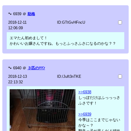
🐾
6939
＠
助格
2018-12-11
ID:GTtGvHFncU
12:06:09
エマたん初めまして！
かわいいお嬢さんですね。もっとふっさふさになるのかな？？
🐾
6940
＠
３匹のﾏﾏﾝ
2018-12-13
ID:/Juft3nTKE
22:13:32
>>6938
しっぽだけはふっっっさ
ふさです！
>>6939
今季はここまでじゃない
かな～？
野良っ子が産んだ４姉妹