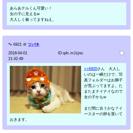
あらあテルくん可愛い！
女の子に見えるw
大人しく被ってますねえ。
🐾
6921
＠
ツバキ
2018-04-01
ID:q4c.mJzjno
21:42:49
>>6920
さん 大人し
いのは一瞬だけで、写
真フォルダーはお獅子
が荒ぶってますよ。た
またまナイナイなので
女の子かもw
まだ間に合うかな？イ
ースターの卵を置いて
おきます。