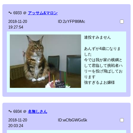
🐾
6933
＠
アッサム&マロン
2018-11-20
ID:2zYFP8l9Mc
19:27:54
連投すみません
あんずが4歳になりま
した
今では我が家の横綱と
して君臨して挑戦者ハ
リーを投げ飛ばしてお
ります
強すぎるよお嬢様
🐾
6934
＠
名無しさん
2018-11-20
ID:wCfbGWGo5k
20:03:24