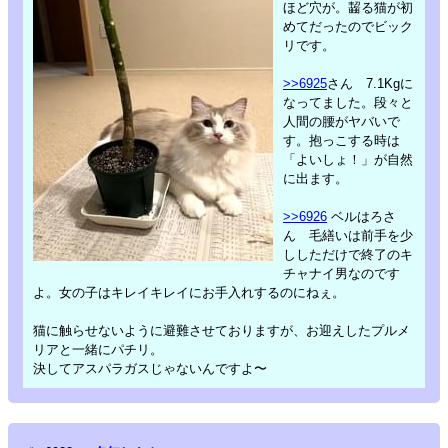
ほど穴が。齧る猫が初
めてだったのでビック
リです。
>>6925
さん 7.1Kgに
なってました。段々と
人間の腰がヤバいで
す。抱っこする時は
「よいしょ！」が自然
に出ます。
>>6926
ベルはろさ
ん 毛繕いは前手を少
ししただけで終了のキ
チャナイ男なのです
よ。女の子はキレイキレイにお手入れするのにねぇ。
猫に触らせないように避難させておりますが、お迎えしたプルメ
リアと一緒にパチリ。
決してアスパラガスじゃないんですよ〜