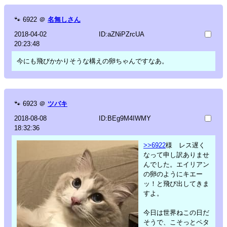
🐾
6922
＠
名無しさん
2018-04-02
ID:aZNiPZrcUA
20:23:48
今にも飛びかかりそうな構えの卵ちゃんですなあ。
🐾
6923
＠
ツバキ
2018-08-08
ID:BEg9M4IWMY
18:32:36
>>6922
様 レス遅く
なって申し訳ありませ
んでした。エイリアン
の卵のようにキエー
ッ！と飛び出してきま
すよ。
今日は世界ねこの日だ
そうで、こそっとペタ