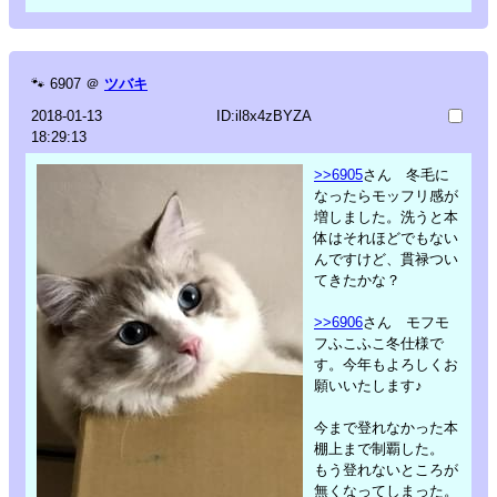
🐾
6907
＠
ツバキ
2018-01-13
ID:il8x4zBYZA
18:29:13
>>6905
さん 冬毛に
なったらモッフリ感が
増しました。洗うと本
体はそれほどでもない
んですけど、貫禄つい
てきたかな？
>>6906
さん モフモ
フふこふこ冬仕様で
す。今年もよろしくお
願いいたします♪
今まで登れなかった本
棚上まで制覇した。
もう登れないところが
無くなってしまった。