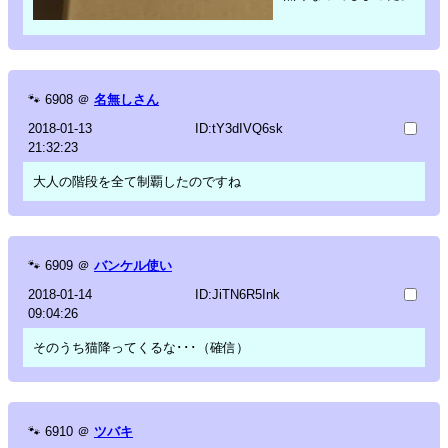
🐾
6908
＠
名無しさん
2018-01-13
ID:tY3dIVQ6sk
21:32:23
大人の階段を全て制覇したのですね
🐾
6909
＠
バンケル使い
2018-01-14
ID:JiTN6R5Ink
09:04:26
そのうち猫降ってくるな･･･（確信）
🐾
6910
＠
ツバキ