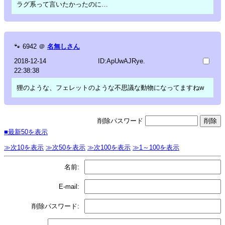
ラグ系って言いたかったのに…
🐾
6942
＠
名無しさん
2018-12-14
ID:ApUwAJRye.
22:38:38
狸のような、フェレットのような不思議な動物になってますねw
削除パスワード
■最新50を表示
≫次10を表示
≫次50を表示
≫次100を表示
≫1～100を表示
名前:
E-mail:
削除パスワード: