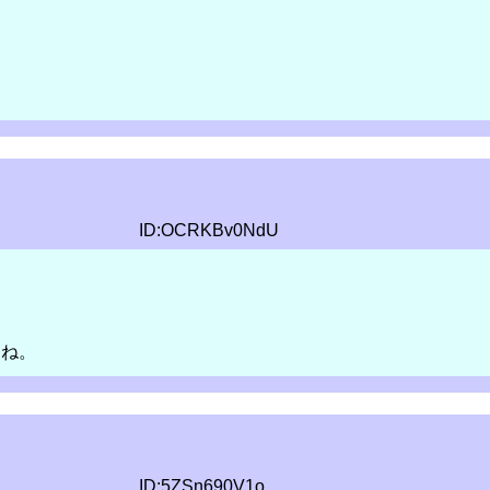
ID:OCRKBv0NdU
。
にね。
ID:5ZSn690V1o