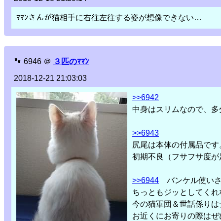
ﾏﾏﾝさんが猫相手に右往左往する姿が想像できない…
🐾
6946
＠
３匹のﾏﾏﾝ
2018-12-21 21:03:03
>>6942
中身はスリムなので、多
>>6943
尻尾は本体の付属品です
初期不良（フサフサ度が
>>6944
バンケル使いさ
ちっともジッとしてくれ
今の猫軍団＆世話係りは
お近くにお寄りの際はぜ