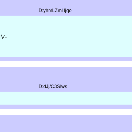
ID:yhmLZmHjqo
かな。
ID:dJj/C3SIws