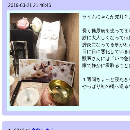
2019-03-21 21:48:46
ライムにゃんが先月２
長く糖尿病を患ってま
妙に大人しくなって低
膵炎になってる事がわ
日に日に悪化していき
獣医さんには「いつ急
家で静かに看取ること
１週間ちょっと寝たき
やっぱり虹の橋へ送る