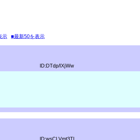
表示
■最新50を表示
ID:DTdp/lXjWw
ID:wsCLVmt3TI