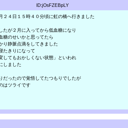
ID:jOsFZEBpLY
月２４日１５時４０分頃に虹の橋へ行きました
したが２月に入ってから低血糖になり
血糖のせいかと思ってたら
かり静脈点滴をしてきました
寝たきりになって
変してもおかしくない状態」といわれ
にしました
りだったので覚悟してたつもりでしたが
のはツライです