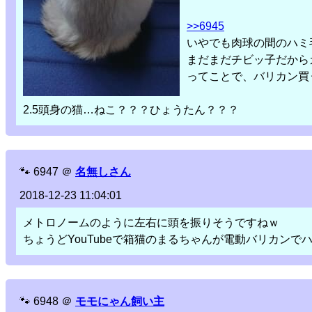
>>6945
いやでも肉球の間のハミ
まだまだチビッ子だから
ってことで、バリカン買
2.5頭身の猫…ねこ？？？ひょうたん？？？
🐾
6947
＠
名無しさん
2018-12-23 11:04:01
メトロノームのように左右に頭を振りそうですねｗ
ちょうどYouTubeで箱猫のまるちゃんが電動バリカン
🐾
6948
＠
モモにゃん飼い主