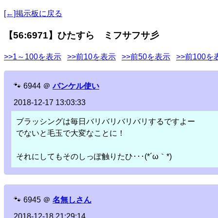
[←]掲示板に戻る
【56:6971】ひたすら ミフサフサ彡
>>1～100を表示
>>前10を表示
>>前50を表示
>>前100を
🐾
6944
＠
バンケル使い
2018-12-17 13:03:33
ブラッシングは毎日バリバリバリバリするですよー
でないと毛玉で大変なことに！
それにしてもそのしっぽ触りたひ･･･(*´ω｀*)
🐾
6945
＠
名無しさん
2018-12-18 21:29:14