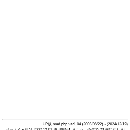
UP板 read.php ver1.04 (2006/08/22)～(2024/12/19)
ペットうｐ板は 2002-12-01 運用開始しました。今年で 23 歳になりまし