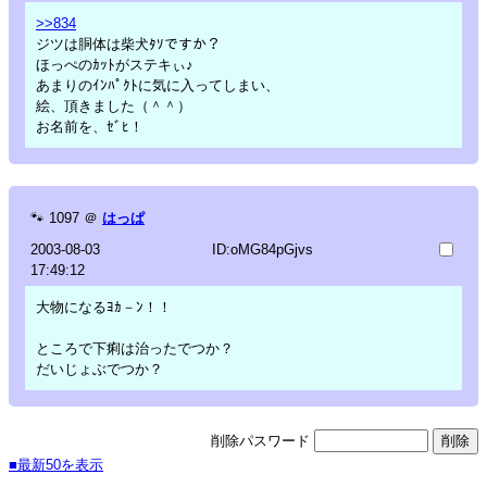
>>834
ジツは胴体は柴犬ﾀｿですか？
ほっぺのｶｯﾄがステキぃ♪
あまりのｲﾝﾊﾟｸﾄに気に入ってしまい、
絵、頂きました（＾＾）
お名前を、ｾﾞﾋ！
🐾
1097
＠
はっぱ
2003-08-03
ID:oMG84pGjvs
17:49:12
大物になるﾖｶ－ﾝ！！
ところで下痢は治ったでつか？
だいじょぶでつか？
削除パスワード
■最新50を表示