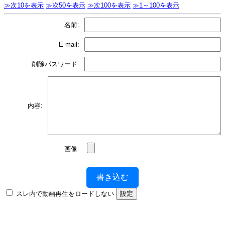
≫次10を表示
≫次50を表示
≫次100を表示
≫1～100を表示
名前:
E-mail:
削除パスワード:
内容:
画像:
書き込む
スレ内で動画再生をロードしない