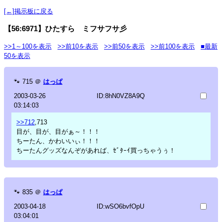
[←]掲示板に戻る
【56:6971】ひたすら ミフサフサ彡
>>1～100を表示
>>前10を表示
>>前50を表示
>>前100を表示
■最新
50を表示
🐾
715
＠
はっぱ
2003-03-26
ID:8hN0VZ8A9Q
03:14:03
>>712
,713
目が、目が、目がぁ～！！！
ちーたん、かわいいぃ！！！
ちーたんグッズなんぞがあれば、ｾﾞﾀｰｲ買っちゃうぅ！
🐾
835
＠
はっぱ
2003-04-18
ID:wSO6bvfOpU
03:04:01