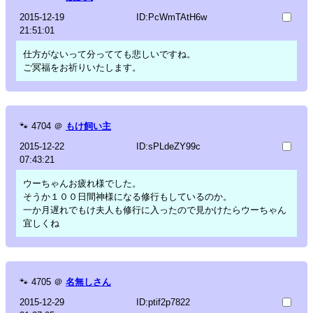
2015-12-19
ID:PcWmTAtH6w
21:51:01
仕方がないって分ってても悲しいですね。
ご冥福をお祈りいたします。
🐾
4704
＠
もけ飼い主
2015-12-22
ID:sPLdeZY99c
07:43:21
ウーちゃんお疲れ様でした。
そうか１００日間神様になる修行もしているのか。
一か月遅れでもけ夫人も修行に入ったので見かけたらウーちゃん
宜しくね
🐾
4705
＠
名無しさん
2015-12-29
ID:ptif2p7822