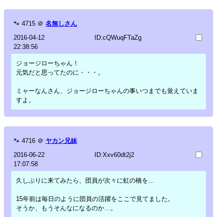
🐾
4715
＠
名無しさん
2016-04-12
ID:cQWuqFTaZg
22:38:56
ジョージローちゃん！
元気だと思ってたのに・・・。
ミャーなんさん、ジョージローちゃんの事いつまでも覚えていま
すよ。
🐾
4716
＠
ヤカン兄妹
2016-06-22
ID:Xxv60dt2j2
17:07:58
久しぶりに来てみたら、団員が次々に虹の橋を…
15年前は毎日のように団員の活躍をここで見てました。
そうか、もうそんなになるのか…。