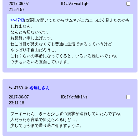
2017-06-07
ID:aVxFnxlTqE
21:54:57
>>4743
は瞳孔が開いてたからサムネがこねこっぽく見えたのかも
しれません。
なんとも切ないです。
お見舞い申し上げます。
ねこは目が見えなくても普通に生活できるっていうけど
やっぱり不自由だろうし。
これくらいの年齢になってくると、いろいろ難しいですね。
ウチもいろいろ直面しています。
🐾
4750
＠
名無しさん
2017-06-07
ID:JYctfdk1Ns
23:11:18
プーキーたん、きっと少しずつ病状が進行していたんですね。
人だったら言葉で伝えられるけど…。
少しでも今まで通り過ごせますように。