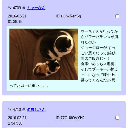
🐾
4709
＠
ミャーなん
2016-02-21
ID:sIJnkRenSg
01:38:18
ウーちゃんが行ってか
らパワーバランスが崩
れたのか
ジョージローが すっ
ごい悪くなって(笑)人
間のご飯盗む～！
食事中めっちゃ邪魔！
そしてプーキーが甘え
っこになって膝の上に
乗ってくるんだが 思
ってた以上に重い。。。
🐾
4710
＠
名無しさん
2016-02-21
ID:77GU8OVYH2
17:47:30