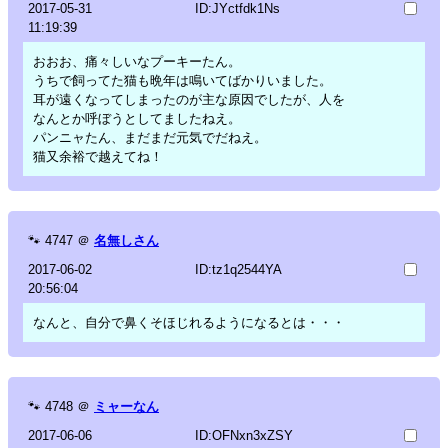
2017-05-31
ID:JYctfdk1Ns
11:19:39
おおお、痛々しいなプーキーたん。
うちで飼ってた猫も晩年は鳴いてばかりいました。
耳が遠くなってしまったのが主な原因でしたが、人を
なんとか呼ぼうとしてましたねえ。
パンニャたん、まだまだ元気でだねえ。
猫又余裕で越えてね！
🐾
4747
＠
名無しさん
2017-06-02
ID:tz1q2544YA
20:56:04
なんと、自分で鼻くそほじれるようになるとは・・・
🐾
4748
＠
ミャーなん
2017-06-06
ID:OFNxn3xZSY