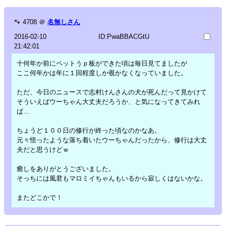
🐾
4708
＠
名無しさん
2016-02-10
ID:PwaBBACGtU
21:42:01
十何年か前にペットうｐ板ができた頃は毎日見てましたが
ここ何年かは年に１回程度しか覗かなくなっていました。
ただ、今日のニュースで志村けんさんの犬が死んだって見かけて
そういえばウーちゃん大丈夫だろうか、と気になってきてみれ
ば…
ちょうど１００日の修行が終った頃なのかなあ。
元々悟ったような落ち着いたウーちゃんだったから、修行は大丈
夫だと思うけどｗ
癒しをありがとうございました。
そっちには風君もマロミイちゃんもいるから寂しくはないかな。
またどこかで！