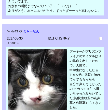
きついてます。
お別れの瞬間までなんていい子・゜・(ノД`)・゜・
ありがとう、本当にありがとう。ずっとずーーっと忘れないよ。
🐾
4743
＠
ミャーなん
2017-05-30
ID:.HCrJS79kY
00:30:52
プーキーがプリズンブ
レイクのマイケルばり
の鼻血を出してたの
で、大慌て。
中学生になったヒョー
ドル&弟に病院に連れ
てってもらったら
自分で鼻くそほじった
ので めっちゃ引っ掻
いちゃったみたいでし
た(笑)抗生物質の点鼻
薬と点眼薬もろてきま
した。