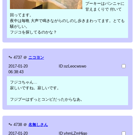
プーキーはパンニャに
甘えまくりで 付いて
回ってます。
夜中は毎晩 大声で鳴きながらのしのし歩きまわってます。とても
騒がしい。
フジコを探してるのかな？
🐾
4737
＠
ニコヨン
2017-01-20
ID:ozLeocwswo
06:38:43
フジコちゃん…
寂しいですね。寂しいです。
フジプーはずっとコンビだったからなあ。
🐾
4738
＠
名無しさん
2017-01-20
ID:yhmLZmHjqo