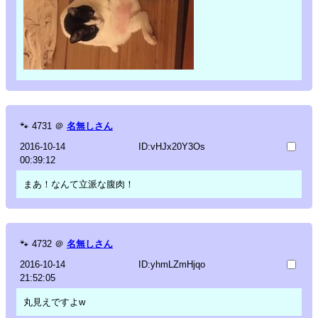
🐾
4731
＠
名無しさん
2016-10-14
ID:vHJx20Y3Os
00:39:12
まあ！なんて立派な腹肉！
🐾
4732
＠
名無しさん
2016-10-14
ID:yhmLZmHjqo
21:52:05
丸見えですよw