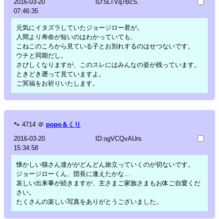
2016-03-20
ID:5LTVq7BcS.
07:46:35
元気にイタズラしていたジョージロー君が。
人間より寿命が短いのはわかっていても、
こねこのころから見ている子とお別れするのはせつないです。
ウチと同期だし。
さびしくなりますが、このスレにはみんなの姿が残っています。
ときどき遡って見ていますよ。
ご冥福をお祈りいたします。
🐾
4714
＠
popo＆くり
2016-03-20
ID:ogVCQvAUrs
15:34:58
懐かしい猫さん達ががどんどん旅立っていくのが切ないです。
ジョージローくん、団長に逢えたかな…
哀しい出来事が続きますが、主さまご家族さまもお体ご自愛くだ
さい。
たくさんの楽しい写真をありがとうございました。