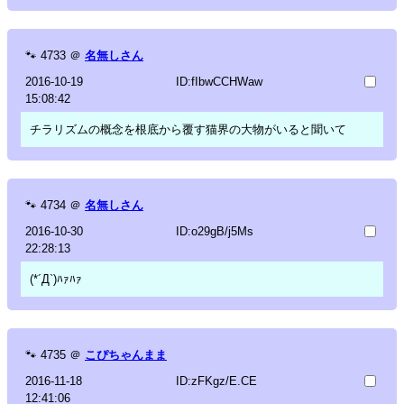
🐾
4733
＠
名無しさん
2016-10-19
ID:fIbwCCHWaw
15:08:42
チラリズムの概念を根底から覆す猫界の大物がいると聞いて
🐾
4734
＠
名無しさん
2016-10-30
ID:o29gB/j5Ms
22:28:13
(*´Д`)ﾊｧﾊｧ
🐾
4735
＠
こぴちゃんまま
2016-11-18
ID:zFKgz/E.CE
12:41:06