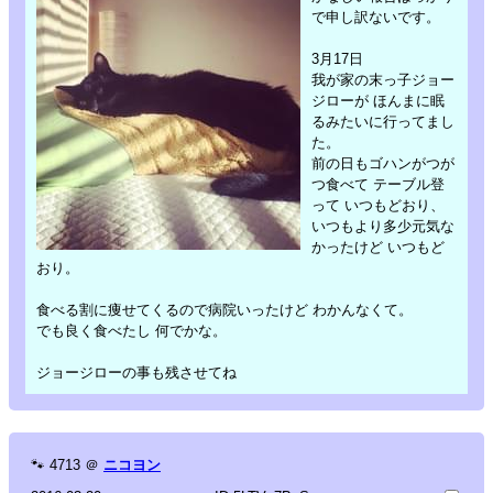
で申し訳ないです。
3月17日
我が家の末っ子ジョー
ジローが ほんまに眠
るみたいに行ってまし
た。
前の日もゴハンがつが
つ食べて テーブル登
って いつもどおり、
いつもより多少元気な
かったけど いつもど
おり。
食べる割に痩せてくるので病院いったけど わかんなくて。
でも良く食べたし 何でかな。
ジョージローの事も残させてね
🐾
4713
＠
ニコヨン