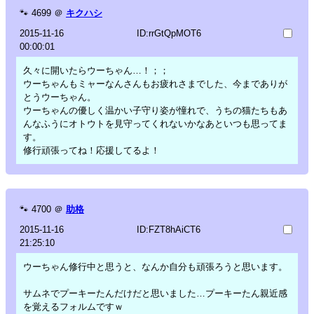
🐾
4699
＠
キクハシ
2015-11-16
ID:rrGtQpMOT6
00:00:01
久々に開いたらウーちゃん…！；；
ウーちゃんもミャーなんさんもお疲れさまでした、今までありが
とうウーちゃん。
ウーちゃんの優しく温かい子守り姿が憧れで、うちの猫たちもあ
んなふうにオトウトを見守ってくれないかなあといつも思ってま
す。
修行頑張ってね！応援してるよ！
🐾
4700
＠
助格
2015-11-16
ID:FZT8hAiCT6
21:25:10
ウーちゃん修行中と思うと、なんか自分も頑張ろうと思います。
サムネでプーキーたんだけだと思いました…プーキーたん親近感
を覚えるフォルムですｗ