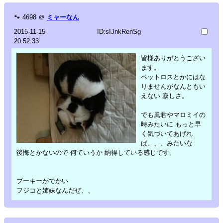
🐾
4698
＠
ミャーなん
2015-11-15
ID:sIJnkRenSg
20:52:33
皆様ありがとうござい
ます。
ペットロスとかにはな
りませんがなんともい
えない 寂しさ。
でも風君やマロミイの
時みたいに もっと早
く気づいてあげれ
ば、、、みたいな
後悔とかないので 何ていうか 納得している感じです。
プーキーがでかい
フジコと姉妹なんだぜ、、