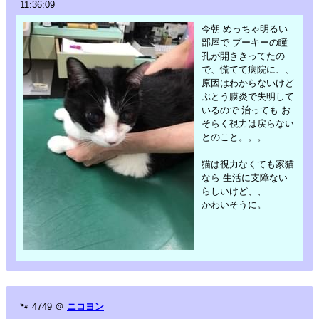
11:36:09
今朝 めっちゃ明るい
部屋で プーキーの瞳
孔が開ききってたの
で、慌てて病院に、、
原因はわからないけど
ぶとう膜炎で失明して
いるので 治っても お
そらく視力は戻らない
とのこと。。。
猫は視力なくても家猫
なら 生活に支障ない
らしいけど、、
かわいそうに。
🐾
4749
＠
ニコヨン