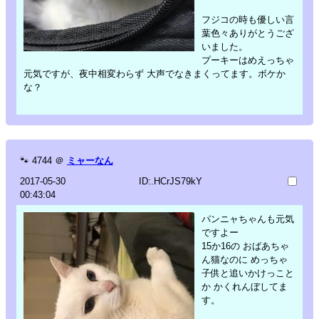
フジコの時も優しい言
葉色々ありがとうござ
いました。
プーキーはめえっちゃ
元気ですが、夜中相変わらず 大声でなきまくってます。ボケか
な？
🐾
4744
＠
ミャーなん
2017-05-30
ID:.HCrJS79kY
00:43:04
パンニャちゃんも元気
ですよー
15か16の おばあちゃ
ん猫なのに めっちゃ
子供と追いかけっこと
か かくれんぼしてま
す。