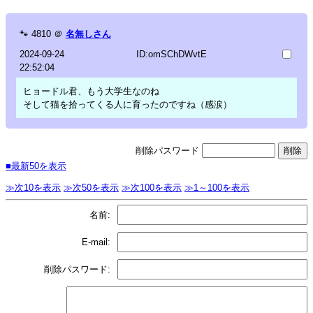
🐾
4810
＠
名無しさん
2024-09-24
ID:omSChDWvtE
22:52:04
ヒョードル君、もう大学生なのね
そして猫を拾ってくる人に育ったのですね（感涙）
削除パスワード
■最新50を表示
≫次10を表示
≫次50を表示
≫次100を表示
≫1～100を表示
名前:
E-mail:
削除パスワード: