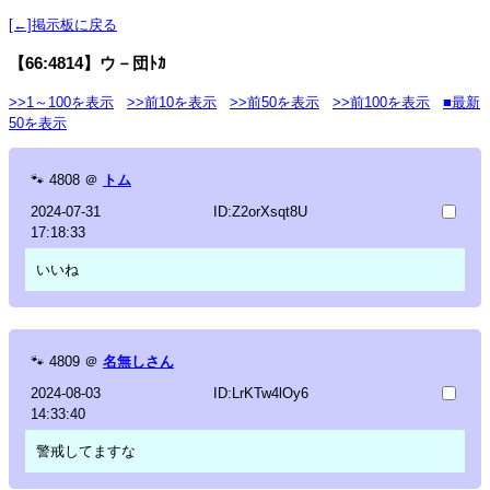
[←]掲示板に戻る
【66:4814】ウ－団ﾄｶ
>>1～100を表示
>>前10を表示
>>前50を表示
>>前100を表示
■最新
50を表示
🐾
4808
＠
トム
2024-07-31
ID:Z2orXsqt8U
17:18:33
いいね
🐾
4809
＠
名無しさん
2024-08-03
ID:LrKTw4lOy6
14:33:40
警戒してますな