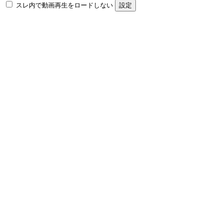
スレ内で動画再生をロードしない