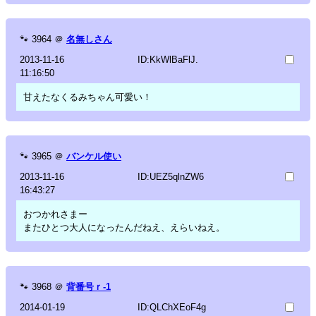
🐾
3964
＠
名無しさん
2013-11-16
ID:KkWlBaFlJ.
11:16:50
甘えたなくるみちゃん可愛い！
🐾
3965
＠
バンケル使い
2013-11-16
ID:UEZ5qlnZW6
16:43:27
おつかれさまー
またひとつ大人になったんだねえ、えらいねえ。
🐾
3968
＠
背番号ｒ-1
2014-01-19
ID:QLChXEoF4g