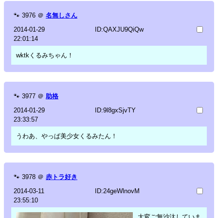
🐾
3976
＠
名無しさん
2014-01-29
ID:QAXJU9QiQw
22:01:14
wktkくるみちゃん！
🐾
3977
＠
助格
2014-01-29
ID:9l8gxSjvTY
23:33:57
うわあ、やっぱ美少女くるみたん！
🐾
3978
＠
赤トラ好き
2014-03-11
ID:24geWlnovM
23:55:10
大変ご無沙汰していま