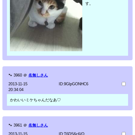
す。
🐾
3960
＠
名無しさん
2013-11-15
ID:9GlpGONHC6
20:34:04
かわいいミケちゃんだなあ♡
🐾
3961
＠
名無しさん
2013-11-15
ID:T6DS6c6/O.