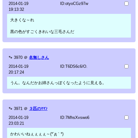
2014-01-19
ID:otyoCGz97w
19:13:32
大きくな～れ
黒の色がすごくきれいな三毛さんだ
🐾
3970
＠
名無しさん
2014-01-19
ID:T6DS6c6/O.
20:17:24
うん。なんだかお姉さんっぽくなったように見える。
🐾
3971
＠
３匹のﾏﾏﾝ
2014-01-19
ID:7MhsXvswo6
23:03:21
かわいいねぇぇぇぇ～(*´д｀*)