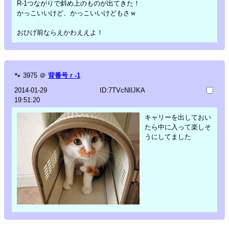
R-1つながりで斜め上のものが出てきた！
かっこいいけど、かっこいいけどもさｗ
おひげ前ならえかわええよ！
🐾
3975
＠
背番号ｒ-1
2014-01-29
ID:7TVcNIlJKA
19:51:20
キャリーを出しておい
たら中に入って楽しそ
うにしてました