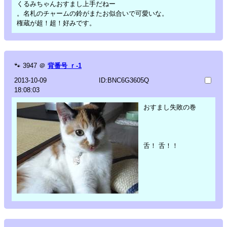
くるみちゃんおすまし上手だねー
。名札のチャームの鈴がまたお似合いで可愛いな。
権蔵が超！超！好みです。
🐾
3947
＠
背番号 ｒ-1
2013-10-09
ID:BNC6G3605Q
18:08:03
おすまし失敗の巻
舌！ 舌！！