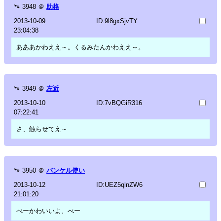
🐾
3948
＠
助格
2013-10-09
ID:9l8gxSjvTY
23:04:38
あああかわええ～。くるみたんかわええ～。
🐾
3949
＠
左近
2013-10-10
ID:7vBQGiR316
07:22:41
さ、触らせてえ～
🐾
3950
＠
バンケル使い
2013-10-12
ID:UEZ5qlnZW6
21:01:20
べーかわいいよ、べー