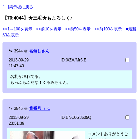
[←]掲示板に戻る
【70:4044】★三毛★もよろしく♪
>>1～100を表示
>>前10を表示
>>前50を表示
>>前100を表示
■最新
50を表示
🐾
3944
＠
名無しさん
2013-09-29
ID:0/ZA/Mr5.E
11:47:49
名札が埋れてる。
もっふもふだな！くるみちゃん。
🐾
3945
＠
背番号 ｒ-1
2013-09-29
ID:BNC6G3605Q
23:51:39
コメントありがとうご