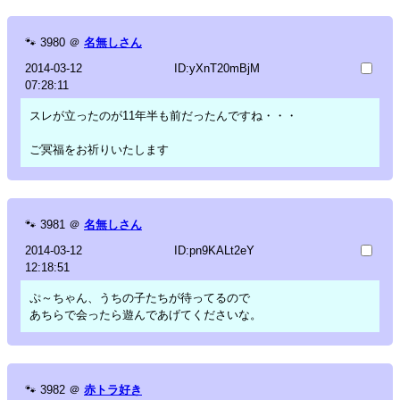
🐾
3980
＠
名無しさん
2014-03-12
ID:yXnT20mBjM
07:28:11
スレが立ったのが11年半も前だったんですね・・・
ご冥福をお祈りいたします
🐾
3981
＠
名無しさん
2014-03-12
ID:pn9KALt2eY
12:18:51
ぷ～ちゃん、うちの子たちが待ってるので
あちらで会ったら遊んであげてくださいな。
🐾
3982
＠
赤トラ好き