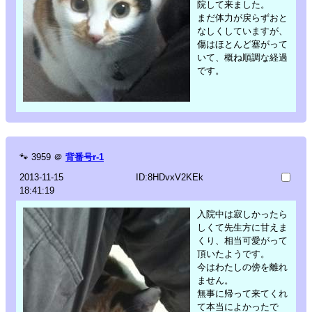
院して来ました。
まだ体力が戻らずおと
なしくしていますが、
傷はほとんど塞がって
いて、概ね順調な経過
です。
🐾
3959
＠
背番号r-1
2013-11-15
ID:8HDvxV2KEk
18:41:19
入院中は寂しかったら
しくて先生方に甘えま
くり、相当可愛がって
頂いたようです。
今はわたしの傍を離れ
ません。
無事に帰って来てくれ
て本当によかったで