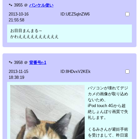
🐾
3955
＠
バンケル使い
2013-10-16
ID:UEZ5qlnZW6
21:55:58
お目目まんまる～
かわええええええええええ
🐾
3958
＠
背番号r-1
2013-11-15
ID:8HDvxV2KEk
18:38:19
パソコンが壊れてデジ
カメの画像が取り込め
ないため、
iPod touch 4Gから超
絶しょんぼり画質で失
礼します。
くるみさんが避妊手術
を受けまして、昨日退