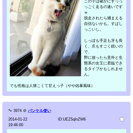
この子は確かにすっっ
っごく走るの速いです
ｗ
脱走されたら捕まえる
自信ないかも。すばし
っこいし。
しっぽも手足も牙も長
く、爪もすごく鋭いの
で、
野に放ったら意外と生
態系の女王に君臨でき
るタイプかもしれませ
ん。
でも性格は人懐こくて甘えっ子（やや凶暴風味）
🐾
3974
＠
バンケル使い
2014-01-22
ID:UEZ5qlnZW6
19:46:00