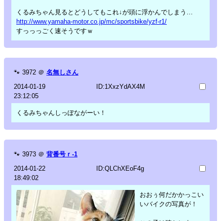
くるみちゃん見るとどうしてもこれ↓が頭に浮かんでしまう…
http://www.yamaha-motor.co.jp/mc/sportsbike/yzf-r1/
すっっっごく速そうですｗ
🐾
3972
＠
名無しさん
2014-01-19
ID:1XxzYdAX4M
23:12:05
くるみちゃんしっぽながーい！
🐾
3973
＠
背番号ｒ-1
2014-01-22
ID:QLChXEoF4g
18:49:02
おおぅ何だかかっこい
いバイクの写真が！