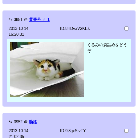
🐾
3951
＠
背番号 ｒ-1
2013-10-14
ID:8HDvxV2KEk
16:20:31
くるみの袋詰めをどう
ぞ
🐾
3952
＠
助格
2013-10-14
ID:9l8gxSjvTY
21:02:35