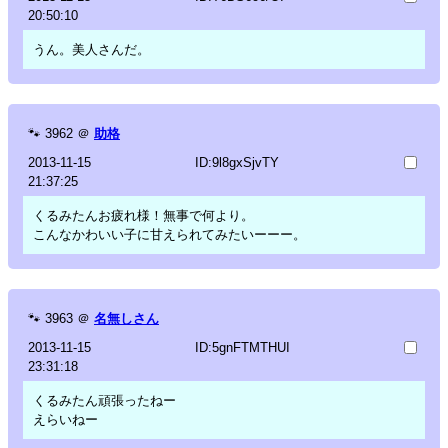
20:50:10
うん。美人さんだ。
🐾
3962
＠
助格
2013-11-15
ID:9l8gxSjvTY
21:37:25
くるみたんお疲れ様！無事で何より。
こんなかわいい子に甘えられてみたいーーー。
🐾
3963
＠
名無しさん
2013-11-15
ID:5gnFTMTHUI
23:31:18
くるみたん頑張ったねー
えらいねー