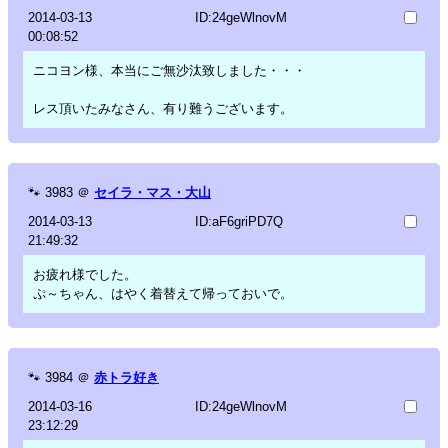
2014-03-13
ID:24geWlnovM
00:08:52
ニコヨン様、本当にご無沙汰致しました・・・
レス頂いたみなさん、有り難うございます。
🐾
3983
＠
セイラ・マス・大山
2014-03-13
ID:aF6griPD7Q
21:49:32
お疲れ様でした。
ぷ～ちゃん、はやく着替えて帰っておいで。
🐾
3984
＠
赤トラ好き
2014-03-16
ID:24geWlnovM
23:12:29