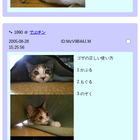
🐾
1890
＠
でぶチン
2005-08-28
ID:MzV9B44J.M
15:25:56
ゴザの正しい使い方
1.かぶる
2.もぐる
3.のぞく