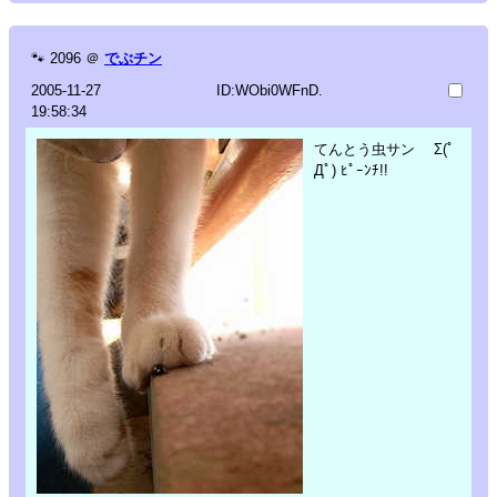
🐾
2096
＠
でぶチン
2005-11-27
ID:WObi0WFnD.
19:58:34
てんとう虫サン Σ(ﾟ
Дﾟ) ﾋﾟｰﾝﾁ!!