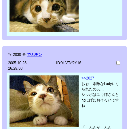
🐾
2030
＠
でぶチン
2005-10-23
ID:YuVT/f2Y16
16:29:58
>>2027
おぉ…素敵なLadyにな
られたのぉ…
シッポはユキ姉さんと
なにげにおそろいです
ね
「 ふんが ふん