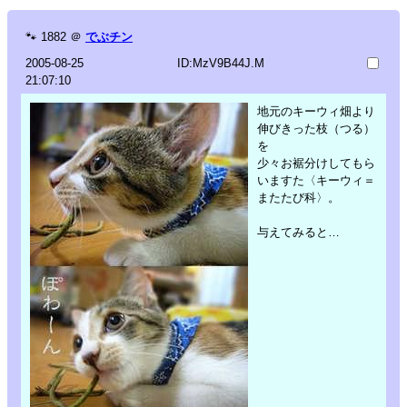
🐾
1882
＠
でぶチン
2005-08-25
ID:MzV9B44J.M
21:07:10
地元のキーウィ畑より
伸びきった枝（つる）
を
少々お裾分けしてもら
いますた〈キーウィ＝
またたび科〉。
与えてみると…