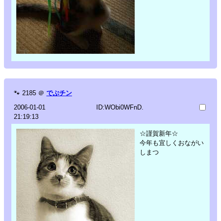
🐾
2185
＠
でぶチン
2006-01-01
ID:WObi0WFnD.
21:19:13
☆謹賀新年☆
今年も宜しくおながい
しまつ