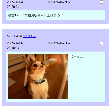
2005-09-04
ID:.42N4h7hOk
22:29:24
猫吉ﾀﾝ…ご冥福お祈り申し上げまつ
🐾
1924
＠
でぶチン
2005-09-06
ID:.42N4h7hOk
23:10:14
じーっ…