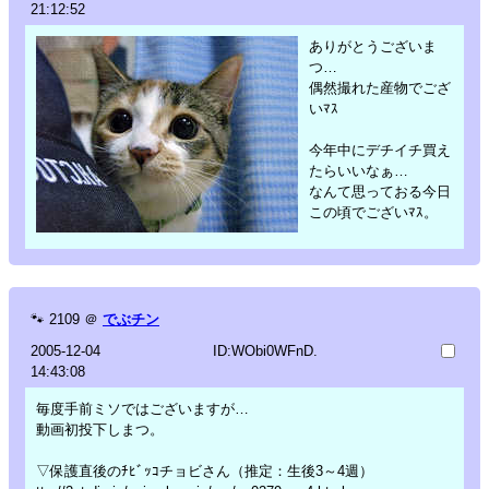
21:12:52
ありがとうございま
つ…
偶然撮れた産物でござ
いﾏｽ
今年中にデチイチ買え
たらいいなぁ…
なんて思っておる今日
この頃でございﾏｽ。
🐾
2109
＠
でぶチン
2005-12-04
ID:WObi0WFnD.
14:43:08
毎度手前ミソではございますが…
動画初投下しまつ。
▽保護直後のﾁﾋﾞｯｺチョビさん（推定：生後3～4週）