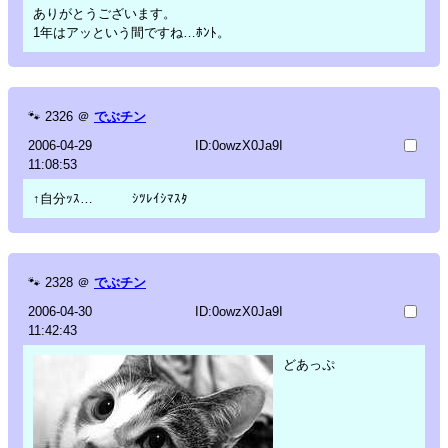
ありがとうございます。
1年はアッという間ですね…ﾎﾝﾄ。
🐾
2326
＠
でぶチン
2006-04-29
ID:0owzX0Ja9I
11:08:53
↑自分ｯｽ… ｼﾂﾚｲｼﾏｽﾀ
🐾
2328
＠
でぶチン
2006-04-30
ID:0owzX0Ja9I
11:42:43
どあっぷ