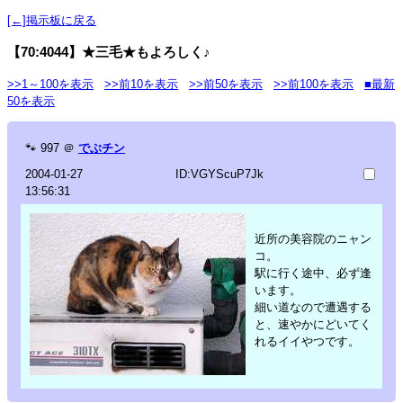
[←]掲示板に戻る
【70:4044】★三毛★もよろしく♪
>>1～100を表示
>>前10を表示
>>前50を表示
>>前100を表示
■最新
50を表示
🐾
997
＠
でぶチン
2004-01-27
ID:VGYScuP7Jk
13:56:31
近所の美容院のニャン
コ。
駅に行く途中、必ず逢
います。
細い道なので遭遇する
と、速やかにどいてく
れるイイやつです。