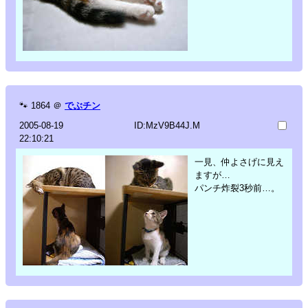
🐾
1864
＠
でぶチン
2005-08-19
ID:MzV9B44J.M
22:10:21
一見、仲よさげに見え
ますが…
パンチ炸裂3秒前…。