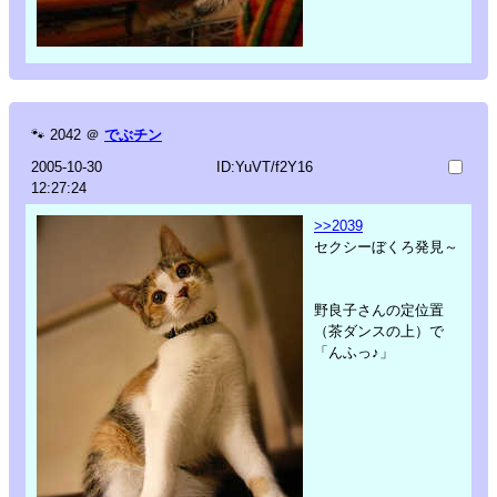
🐾
2042
＠
でぶチン
2005-10-30
ID:YuVT/f2Y16
12:27:24
>>2039
セクシーぼくろ発見～
野良子さんの定位置
（茶ダンスの上）で
「んふっ♪」