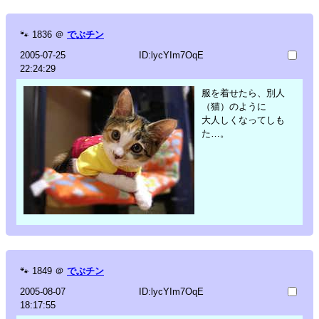
🐾
1836
＠
でぶチン
2005-07-25
ID:lycYIm7OqE
22:24:29
服を着せたら、別人
（猫）のように
大人しくなってしも
た…。
🐾
1849
＠
でぶチン
2005-08-07
ID:lycYIm7OqE
18:17:55