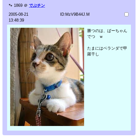
🐾
1869
＠
でぶチン
2005-08-21
ID:MzV9B44J.M
13:48:39
勝つのは、ばーちゃん
でつ ｗ
たまにはベランダで甲
羅干し