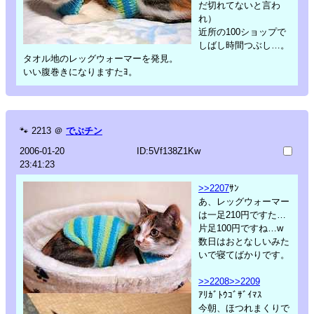
だ切れてないと言わ
れ）
近所の100ショップで
しばし時間つぶし…。
タオル地のレッグウォーマーを発見。
いい腹巻きになりますたﾖ。
🐾
2213
＠
でぶチン
2006-01-20
ID:5Vf138Z1Kw
23:41:23
>>2207
ｻﾝ
あ、レッグウォーマー
は一足210円ですた…
片足100円ですね…w
数日はおとなしいみた
いで寝てばかりです。
>>2208
>>2209
ｱﾘｶﾞﾄｳｺﾞｻﾞｲﾏｽ
今朝、ほつれまくりで