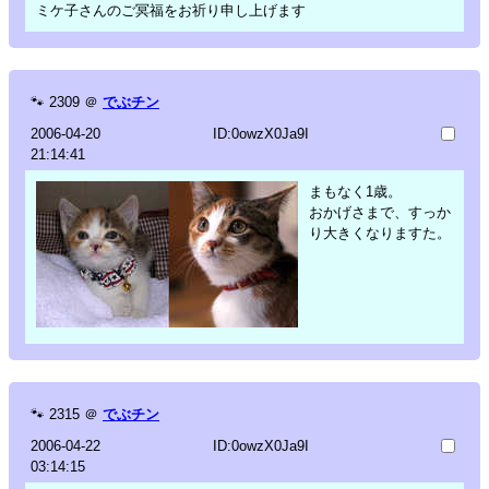
ミケ子さんのご冥福をお祈り申し上げます
🐾
2309
＠
でぶチン
2006-04-20
ID:0owzX0Ja9I
21:14:41
まもなく1歳。
おかげさまで、すっか
り大きくなりますた。
🐾
2315
＠
でぶチン
2006-04-22
ID:0owzX0Ja9I
03:14:15