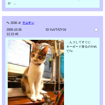
が 」
🐾
2036
＠
でぶチン
2005-10-26
ID:YuVT/f2Y16
12:22:45
…んコしてすぐに
キーボード座るのやめ
てﾁｮ