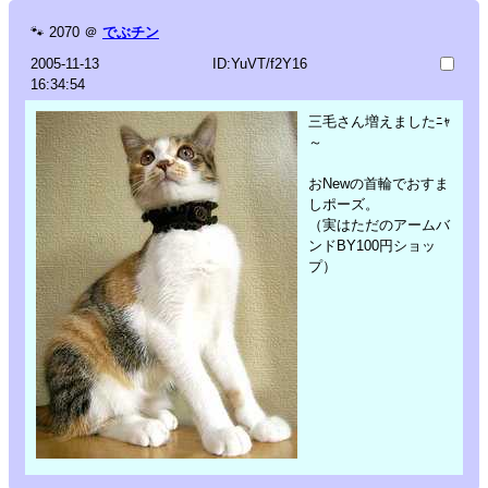
🐾
2070
＠
でぶチン
2005-11-13
ID:YuVT/f2Y16
16:34:54
三毛さん増えましたﾆｬ
～
おNewの首輪でおすま
しポーズ。
（実はただのアームバ
ンドBY100円ショッ
プ）