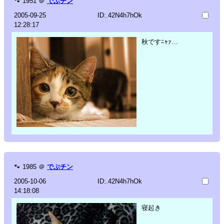
🐾
1951
＠
でぶチン
2005-09-25
ID:.42N4h7hOk
12:28:17
秋ですﾆｬｧ…
🐾
1985
＠
でぶチン
2005-10-06
ID:.42N4h7hOk
14:18:08
寝起き