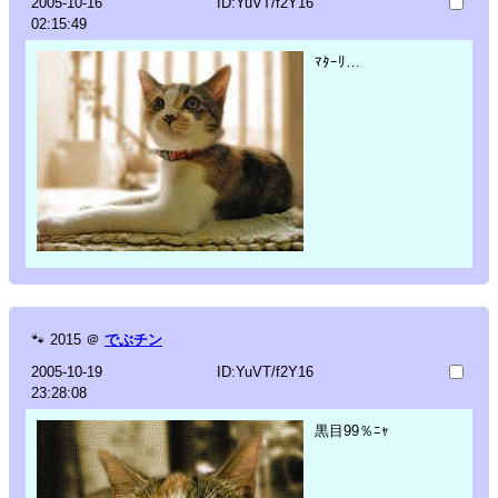
2005-10-16
ID:YuVT/f2Y16
02:15:49
ﾏﾀｰﾘ…
🐾
2015
＠
でぶチン
2005-10-19
ID:YuVT/f2Y16
23:28:08
黒目99％ﾆｬ