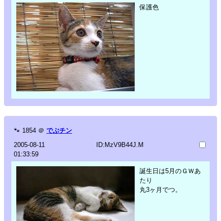
保護色
🐾
1854
＠
でぶチン
2005-08-11
ID:MzV9B44J.M
01:33:59
誕生日は5月のＧＷあ
たり
丸3ヶ月でつ。