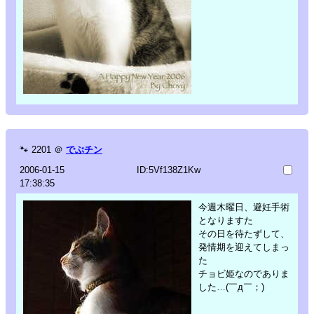
🐾
2201
＠
でぶチン
2006-01-15
ID:5Vf138Z1Kw
17:38:35
今週木曜日、避妊手術
となりますた
その日を待たずして、
発情期を迎えてしまっ
た
チョビ姫なのでありま
した…(￣д￣；)