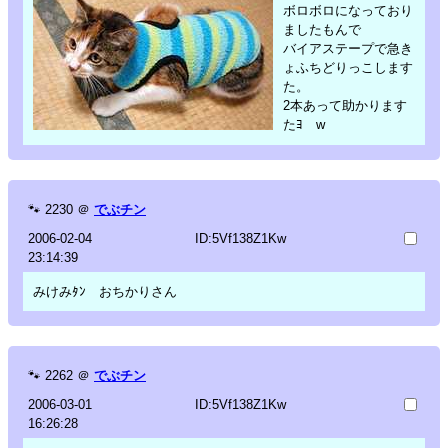
ボロボロになっており
ましたもんで
バイアステープで急き
ょふちどりっこします
た。
2本あって助かります
たﾖ w
🐾
2230
＠
でぶチン
2006-02-04
ID:5Vf138Z1Kw
23:14:39
みけみﾀﾝ おちかりさん
🐾
2262
＠
でぶチン
2006-03-01
ID:5Vf138Z1Kw
16:26:28