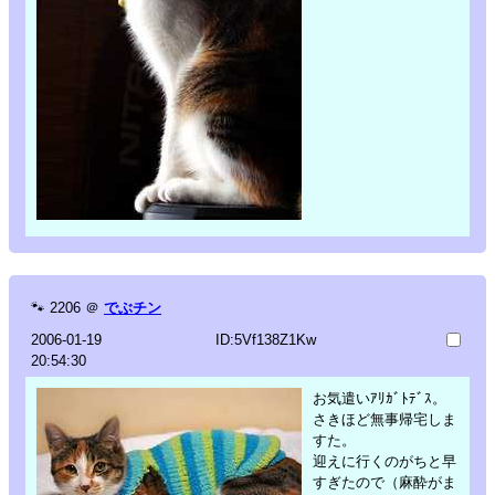
🐾
2206
＠
でぶチン
2006-01-19
ID:5Vf138Z1Kw
20:54:30
お気遣いｱﾘｶﾞﾄﾃﾞｽ。
さきほど無事帰宅しま
すた。
迎えに行くのがちと早
すぎたので（麻酔がま