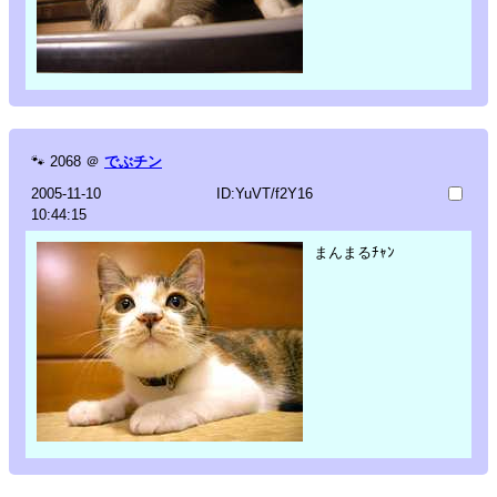
🐾
2068
＠
でぶチン
2005-11-10
ID:YuVT/f2Y16
10:44:15
まんまるﾁｬﾝ