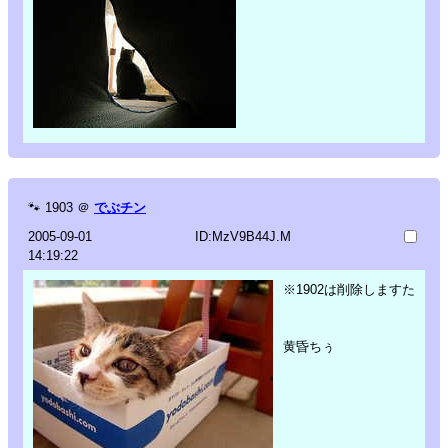
🐾
1903
＠
でぶチン
2005-09-01
ID:MzV9B44J.M
14:19:22
※1902は削除しますた
黄昏ちぅ