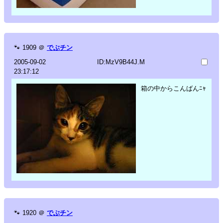
🐾
1909
＠
でぶチン
2005-09-02
ID:MzV9B44J.M
23:17:12
箱の中からこんばんﾆｬ
🐾
1920
＠
でぶチン