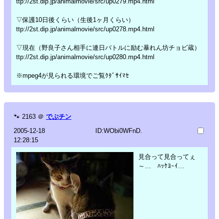
ttp://2st.dip.jp/animalmovie/src/up0279.mp4.html
▽保護10日後くらい（生後1ヶ月くらい）
ttp://2st.dip.jp/animalmovie/src/up0278.mp4.html
▽現在（野良子さん相手に連日バトルに励む暴れん坊チョビ蔵）
ttp://2st.dip.jp/animalmovie/src/up0280.mp4.html
※mpeg4が見られる環境でご覧ｸﾀﾞｻｲﾏｾ
🐾
2163
＠
でぶチン
2005-12-18
ID:WObi0WFnD.
12:28:15
見合って見合ってぇ
～… ﾊｯｹﾖｰｲ…