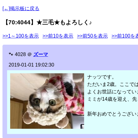
[←]掲示板に戻る
【70:4044】★三毛★もよろしく♪
>>1～100を表示
>>前10を表示
>>前50を表示
>>前100を
🐾
4028
＠
ズーマ
2019-01-01 19:02:30
ナッツです。
ただいま2歳。ここで
よくお世話になってい
ミミが14歳を迎え、
新年おめでとうござい