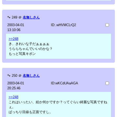
🐾
249
＠
名無しさん
2003-04-01
ID:.wHVMCLrQ2
13:10:06
>>248
き、きれいな子だぁぁぁぁ
うららちゃんでいいのかな？
もっと写真キボン
🐾
250
＠
名無しさん
2003-04-01
ID:wKCdUAaAGA
20:25:46
>>248
これはいったい、絵か何かですか？ってぐらい綺麗な写真ですね
ぇ。
ばっちり目線も正面ですし。