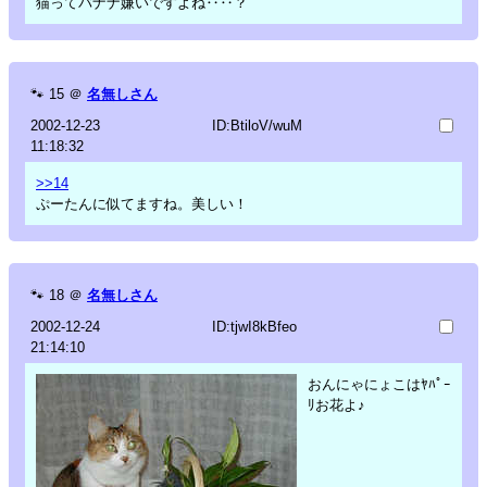
猫ってバナナ嫌いですよね‥‥？
🐾
15
＠
名無しさん
2002-12-23
ID:BtiloV/wuM
11:18:32
>>14
ぷーたんに似てますね。美しい！
🐾
18
＠
名無しさん
2002-12-24
ID:tjwI8kBfeo
21:14:10
おんにゃにょこはﾔﾊﾟｰ
ﾘお花よ♪