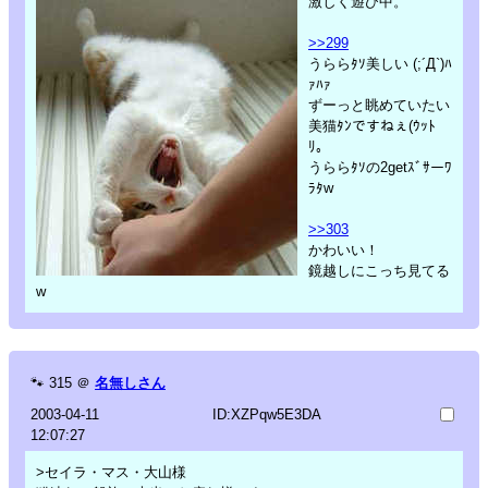
激しく遊び中。
>>299
うららﾀｿ美しい (;´Д`)ﾊ
ｧﾊｧ
ずーっと眺めていたい
美猫ﾀﾝですねぇ(ｳｯﾄ
ﾘ。
うららﾀｿの2getｽﾞｻーﾜ
ﾗﾀw
>>303
かわいい！
鏡越しにこっち見てる
w
🐾
315
＠
名無しさん
2003-04-11
ID:XZPqw5E3DA
12:07:27
>セイラ・マス・大山様