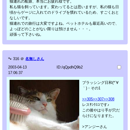
猫連れの船旅、本当にお疲れ様です。
私も猫を飼っています。変わってるとは思いますが、私の猫も日
頃からゲージに入れてのドライブを慣れているため、すごくおと
なしいです。
猫連れでの旅行は大変ですよね。ペットホテルも最近高いので、
よっぽどのことがない限りは預けません・・・。
頑張って下さいね。
🐾
316
＠
名無しさん
2003-04-13
ID:/qQpdhQ9b2
17:06:37
ブラッシング日和(*´∀
｀)・その1
>>305
>>307
>>308
レスｻﾝｸｽｺです♪
この後やはり手が穴だ
らけになりますた。
>アンジーさん