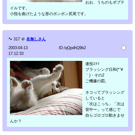
おお、うちのもボブテ
イルです。
小指を曲げたような形のボンボン尻尾です。
🐾
317
＠
名無しさん
2003-04-13
ID:/qQpdhQ9b2
17:12:33
連投ｽﾏｿ
ブラッシング日和(*´∀
｀)・その2
ご機嫌の図。
ネコってブラッシング
していると
「次はこっち」「次は
背中ー」って感じで
自らゴロゴロ動きませ
んか？