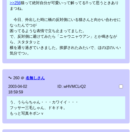
>>256
猫って絶対自分が可愛いって解ってる!!って思うときあり
まつね。
今日、外出した時に橋の反対側にいる猫さんと向かい合わせに
なったんでつが
困ってるような表情で立ち止まってました。
で、反対側に避けてみたら「ニャウニャウアン」とか鳴きなが
ら、スタタタッと
横を通り過ぎていきました。挨拶されたみたいで、ほのぼのいい
気分でつ♪。
🐾
260
＠
名無しさん
2003-04-02
ID:.wHVMCLrQ2
18:59:59
う、うららちゃん・・・カワイイ・・・
フッサー三毛しゃん、ドキドキ。
もっと写真キボンｖ