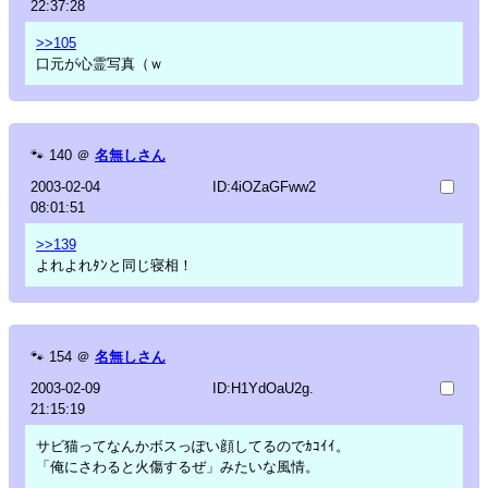
22:37:28
>>105
口元が心霊写真（ｗ
🐾
140
＠
名無しさん
2003-02-04
ID:4iOZaGFww2
08:01:51
>>139
よれよれﾀﾝと同じ寝相！
🐾
154
＠
名無しさん
2003-02-09
ID:H1YdOaU2g.
21:15:19
サビ猫ってなんかボスっぽい顔してるのでｶｺｲｲ。
「俺にさわると火傷するぜ」みたいな風情。