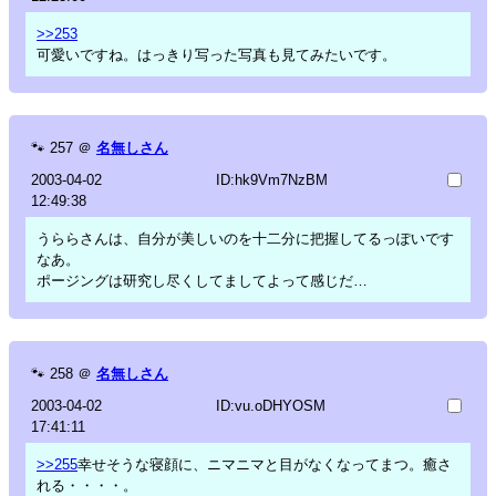
>>253
可愛いですね。はっきり写った写真も見てみたいです。
🐾
257
＠
名無しさん
2003-04-02
ID:hk9Vm7NzBM
12:49:38
うららさんは、自分が美しいのを十二分に把握してるっぽいです
なあ。
ポージングは研究し尽くしてましてよって感じだ…
🐾
258
＠
名無しさん
2003-04-02
ID:vu.oDHYOSM
17:41:11
>>255
幸せそうな寝顔に、ニマニマと目がなくなってまつ。癒さ
れる・・・・。