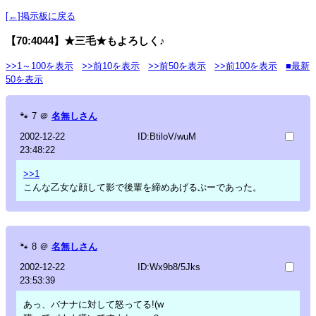
[←]掲示板に戻る
【70:4044】★三毛★もよろしく♪
>>1～100を表示
>>前10を表示
>>前50を表示
>>前100を表示
■最新
50を表示
🐾
7
＠
名無しさん
2002-12-22
ID:BtiloV/wuM
23:48:22
>>1
こんな乙女な顔して影で後輩を締めあげるぷーであった。
🐾
8
＠
名無しさん
2002-12-22
ID:Wx9b8/5Jks
23:53:39
あっ、バナナに対して怒ってる!(w