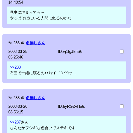
14:48:54
見事に埋まってる～
やっぱそばにいる人間に似るのかな
🐾
236
＠
名無しさん
2003-03-25
ID:vj1IgJknS6
05:25:46
>>233
布団で一緒に寝るのｲｲﾅｧ (´-｀) ｲｲﾅｧ…
🐾
238
＠
名無しさん
2003-03-26
ID:hyRGZvHe6.
08:56:15
>>237
さん
なんだかフシギな色合いでステキです