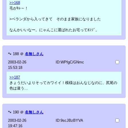
>>168
毛がｷﾚ～！
>ベランダから入ってきて そのまま家族になりました
なんかいいなー。にゃんこに選ばれたお宅ってｶﾝｼﾞ。
🐾
188
＠
名無しさん
2003-02-26
ID:WPfgC/GNmc
15:53:18
>>187
きょうだいよりそってカワイイ！模様はおんなじなのに、尻尾の
色は違う…
🐾
190
＠
名無しさん
2003-02-26
ID:9scJBzBYVA
19:47:16