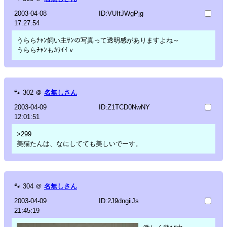
2003-04-08
ID:VUItJWgPjg
17:27:54
うららﾁｬﾝ飼い主ｻﾝの写真って透明感がありますよね～
うららﾁｬﾝもｶﾜｲｲｖ
🐾
302
＠
名無しさん
2003-04-09
ID:Z1TCD0NwNY
12:01:51
>299
美猫たんは、なにしてても美しいでーす。
🐾
304
＠
名無しさん
2003-04-09
ID:2J9dngiiJs
21:45:19