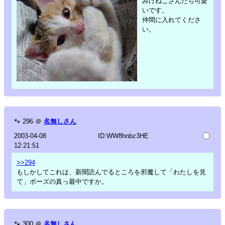
みけねこさんたち可愛
いです。
仲間に入れてくださ
い。
🐾
296
＠
名無しさん
2003-04-08
ID:WW8hnbz3HE
12:21:51
>>294
もしかしてこれは、新聞読んでるところを邪魔して「わたしを見
て」ポーズの真っ最中ですか。
🐾
300
＠
名無しさん