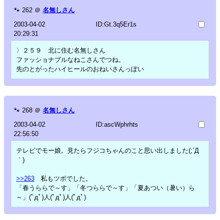
🐾
262
＠
名無しさん
2003-04-02
ID:Gt.3q5Er1s
20:29:31
〉２５９ 北に住む名無しさん
ファッショナブルなねこさんでつね。
先のとがったハイヒールのおねいさんっぽい
🐾
268
＠
名無しさん
2003-04-02
ID:ascWphrhts
22:56:50
テレビでモー娘。見たらフジコちゃんのこと思い出しました(;´Д
｀)
>>263
私もツボでした。
「春うららで～す」「冬つららで～す」「夏あつい（暑い）ら
～」(ﾟдﾟ)人(ﾟдﾟ)人(ﾟдﾟ)