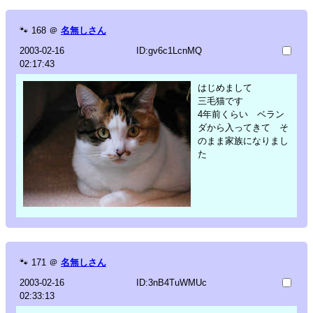
🐾
168
＠
名無しさん
2003-02-16
ID:gv6c1LcnMQ
02:17:43
はじめまして
三毛猫です
4年前くらい ベラン
ダから入ってきて そ
のまま家族になりまし
た
🐾
171
＠
名無しさん
2003-02-16
ID:3nB4TuWMUc
02:33:13