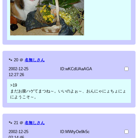
🐾
20
＠
名無しさん
2002-12-25
ID:wKCdUAaAGA
12:27:26
>19
まだお腹ハゲてまつね～。いいのよぉ～、おんにゃにょちょにょ
にようこそ～。
🐾
21
＠
名無しさん
2002-12-25
ID:MWtyOe9k5c
02:14:46