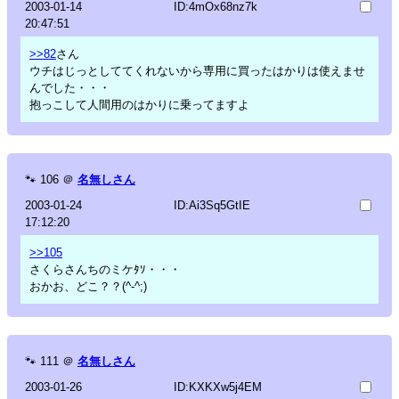
2003-01-14
ID:4mOx68nz7k
20:47:51
>>82
さん
ウチはじっとしててくれないから専用に買ったはかりは使えませ
んでした・・・
抱っこして人間用のはかりに乗ってますよ
🐾
106
＠
名無しさん
2003-01-24
ID:Ai3Sq5GtIE
17:12:20
>>105
さくらさんちのミケﾀｿ・・・
おかお、どこ？？(^-^;)
🐾
111
＠
名無しさん
2003-01-26
ID:KXKXw5j4EM