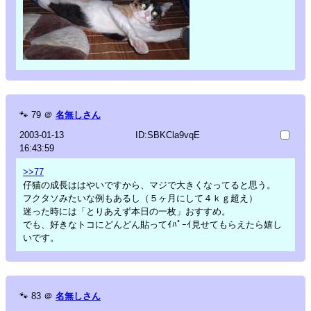
🐾
79
＠
名無しさん
2003-01-13
ID:SBKCla9vqE
16:43:59
>>77
仔猫の成長ははやいですから、マジで大きくなってると思う。
フクタソみたいな例もあるし（５ヶ月にして４ｋｇ超え）
迷った時には「とりあえず本日の一枚」おすすめ。
でも、好きなトコにどんどん貼ってｲﾊﾟｰｲ見せてもらえたら嬉し
いです。
🐾
83
＠
名無しさん