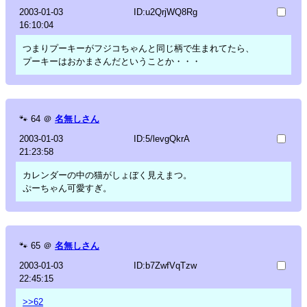
2003-01-03
ID:u2QrjWQ8Rg
16:10:04
つまりプーキーがフジコちゃんと同じ柄で生まれてたら、
プーキーはおかまさんだということか・・・
🐾
64
＠
名無しさん
2003-01-03
ID:5/levgQkrA
21:23:58
カレンダーの中の猫がしょぼく見えまつ。
ぷーちゃん可愛すぎ。
🐾
65
＠
名無しさん
2003-01-03
ID:b7ZwfVqTzw
22:45:15
>>62