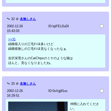
🐾
32
＠
名無しさん
2002-12-26
ID:lqiFELDuDI
15:43:03
>>31
縞模様入りの三毛ﾀﾝは多いけど
縞模様無しの三毛ﾀﾝは見なくなったなぁ
吉沢深雪さんのCatChipsのミケのような猫は
ほんと、見なくなりましたね。
🐾
33
＠
名無しさん
2002-12-26
ID:0uVgj81uc.
16:29:51
仲間に入れてくださ
い。