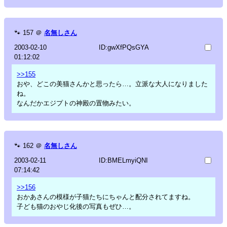
🐾
157
＠
名無しさん
2003-02-10
ID:gwXfPQsGYA
01:12:02
>>155
おや、どこの美猫さんかと思ったら…。立派な大人になりました
ね。
なんだかエジプトの神殿の置物みたい。
🐾
162
＠
名無しさん
2003-02-11
ID:BMELmyiQNI
07:14:42
>>156
おかあさんの模様が子猫たちにちゃんと配分されてますね。
子ども猫のおやじ化後の写真もぜひ…。