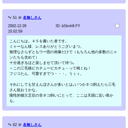
🐾
51
＠
名無しさん
2002-12-29
ID:.bSknh9.FY
15:02:59
こんにちは。４５を書いた者です。
ミャーなん様、レスありがとうございまつ。
無理なさらずともウー団の画像だけで（もちろん他の多数のニャ
ンたちも含めて）
十分過ぎるほど楽しませて頂いて待つ｡
＞この三毛猫ピカチューピカチュ－って鳴くね！
フジコたん、可愛すぎでつ・・・。うぅぅ。
それにしても甘えんぼさんが多いとは｡いつかネコ飼えたら三毛
さん狙おうかな。
慢性的猫欠乏症の非ネコ飼いにとって、ここは天国に近い島か
も。
🐾
62
＠
名無しさん