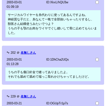
2003-03-01
ID:XkxL/hQU3w
01:09:19
サージカルワイヤーを糸代わりに使ってあるんですよね。
神経質な子だと、糸なんて一晩で全部抜いちゃったりするし、
獣医さん結構使うみたいでつよ？
うちの子も顎のお肉をワイヤでぐし縫いして骨に止めてもらいま
した。
🐾
202
＠
名無しさん
2003-03-01
ID:1DhCha2UQs
01:13:28
うちの子も傷口針金で縫ってありましたよ。
それでも舐めて舐めて端っこ取れかけちゃってましたけど。
🐾
229
＠
名無しさん
2003-03-21
ID:OGUpTr1p7s