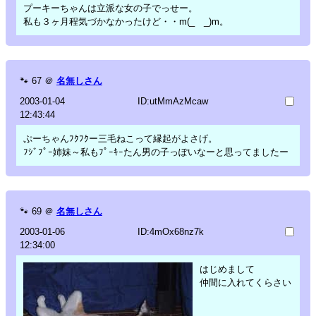
プーキーちゃんは立派な女の子でっせー。
私も３ヶ月程気づかなかったけど・・m(_ _)m。
🐾
67
＠
名無しさん
2003-01-04
ID:utMmAzMcaw
12:43:44
ぷーちゃんﾌｸﾌｸー三毛ねこって縁起がよさげ。
ﾌｼﾞﾌﾟｰ姉妹～私もﾌﾟｰｷｰたん男の子っぽいなーと思ってましたー
🐾
69
＠
名無しさん
2003-01-06
ID:4mOx68nz7k
12:34:00
はじめまして
仲間に入れてくらさい