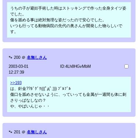
うちの子が避妊手術した時はストッキングで作った全身タイツ姿
でした。
傷を舐める事は絶対無理な姿だったので安心でした。
いつも行ってる動物病院の先代の奥さんが開発した物らしいで
す。
🐾
200
＠
名無しさん
2003-03-01
ID:4Lh8HGvMbM
12:27:39
>>193
は、針金??ｶﾞｸﾞｸ(((ﾟдﾟ;))) ﾌﾞﾙﾌﾞﾙ
傷口を舐めさせないように、っていっても金属が一週間も体に刺
さりっぱなしなの？
や、やばいんじゃ・・
🐾
201
＠
名無しさん