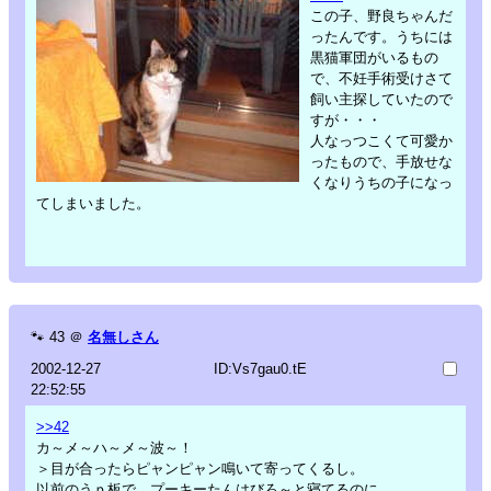
この子、野良ちゃんだ
ったんです。うちには
黒猫軍団がいるもの
で、不妊手術受けさて
飼い主探していたので
すが・・・
人なっつこくて可愛か
ったもので、手放せな
くなりうちの子になっ
てしまいました。
🐾
43
＠
名無しさん
2002-12-27
ID:Vs7gau0.tE
22:52:55
>>42
カ～メ～ハ～メ～波～！
＞目が合ったらピャンピャン鳴いて寄ってくるし。
以前のうｐ板で、プーキーたんはびろ～と寝てるのに