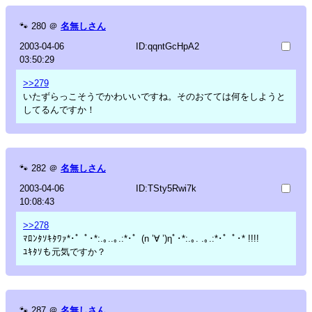
🐾
280
＠
名無しさん
2003-04-06
ID:qqntGcHpA2
03:50:29
>>279
いたずらっこそうでかわいいですね。そのおてては何をしようと
してるんですか！
🐾
282
＠
名無しさん
2003-04-06
ID:TSty5Rwi7k
10:08:43
>>278
ﾏﾛﾝﾀｿｷﾀﾜｧ*･゜ﾟ･*:.｡..｡.:*･゜(n ’∀ ’)ηﾟ･*:.｡. .｡.:*･゜ﾟ･* !!!!
ﾕｷﾀｿも元気ですか？
🐾
287
＠
名無しさん