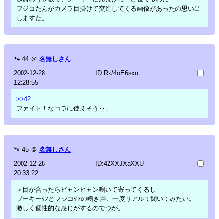
フジコたんがカメラ目掛けて突進してくる画像があったの思い出
しますた。
🐾
44
＠
名無しさん
2002-12-28
ID:Rx/4oE6sxo
12:28:55
>>42
ファイト！なコラに使えそう‥。
🐾
45
＠
名無しさん
2002-12-28
ID:42XXJXaXXU
20:33:22
＞目が合ったらピャンピャン鳴いて寄ってくるし
プーキーﾀﾝとフジコﾀﾝの鳴き声、一度リアルで聞いてみたい。
激しく個性的な感じがするのでつが。