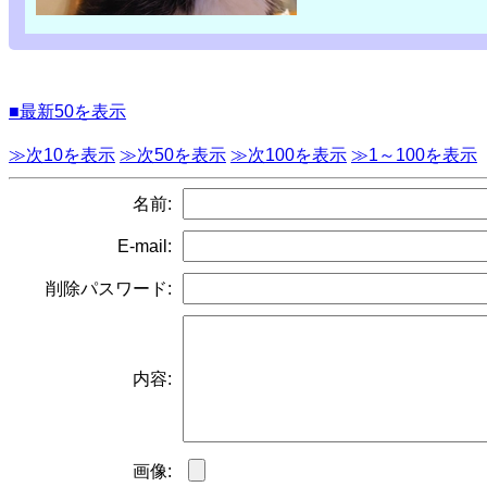
■最新50を表示
≫次10を表示
≫次50を表示
≫次100を表示
≫1～100を表示
名前:
E-mail:
削除パスワード:
内容:
画像: