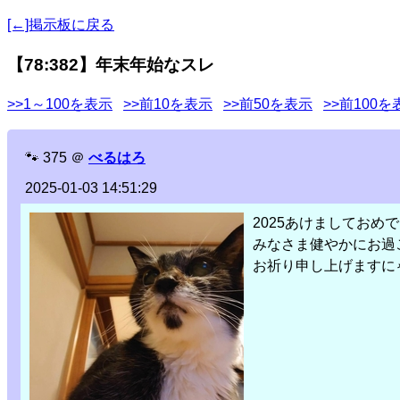
[←]掲示板に戻る
【78:382】年末年始なスレ
>>1～100を表示
>>前10を表示
>>前50を表示
>>前100を
🐾
375
＠
べるはろ
2025-01-03 14:51:29
2025あけましておめ
みなさま健やかにお過
お祈り申し上げますに