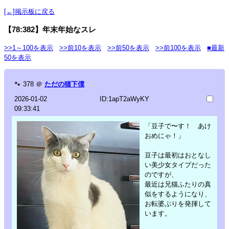
[←]掲示板に戻る
【78:382】年末年始なスレ
>>1～100を表示
>>前10を表示
>>前50を表示
>>前100を表示
■最新
50を表示
🐾
378
＠
ただの猫下僕
2026-01-02
ID:1apT2aWyKY
09:33:41
「豆子で〜す！ あけ
おめにゃ！」
豆子は最初はおとなし
い美少女タイプだった
のですが、
最近は兄猫ふたりの真
似をするようになり、
お転婆ぶりを発揮して
います。