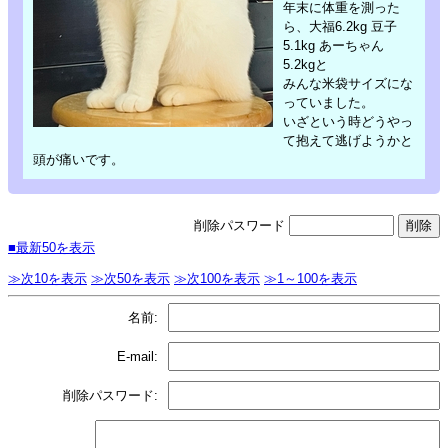
年末に体重を測った
ら、大福6.2kg 豆子
5.1kg あーちゃん
5.2kgと
みんな米袋サイズにな
っていました。
いざという時どうやっ
て抱えて逃げようかと
頭が痛いです。
削除パスワード
■最新50を表示
≫次10を表示
≫次50を表示
≫次100を表示
≫1～100を表示
名前:
E-mail:
削除パスワード: