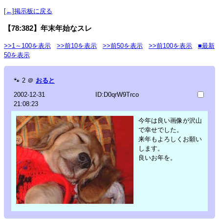
[←]掲示板に戻る
【78:382】年末年始なスレ
>>1～100を表示
>>前10を表示
>>前50を表示
>>前100を表示
■最新
50を表示
🐾
2
＠
おると
2002-12-31
ID:D0qrW9Trco
21:08:23
今年は良い画像が沢山
で幸せでした。
来年もよろしくお願い
します。
良いお年を。