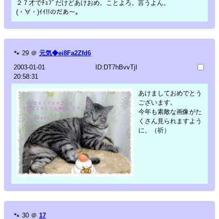
２７才でﾁｭﾌﾟだけどあけおめ。ことよろ。言うよん。
(・∀・)ｲｲ!!のだあ～。
🐾
29
＠
元気◆ei8Fa2Zfd6
2003-01-01
ID:DT7hBvvTjI
20:58:31
あけましておめでとう
ございます。
今年も素敵な画像がた
くさん見られますよう
に。（祈）
🐾
30
＠
17