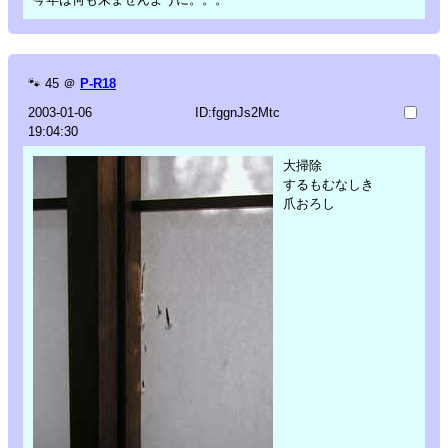
🐾
45
＠
P-R18
2003-01-06
ID:fggnJs2Mtc
19:04:30
大掃除
するもむなしき
爪おろし