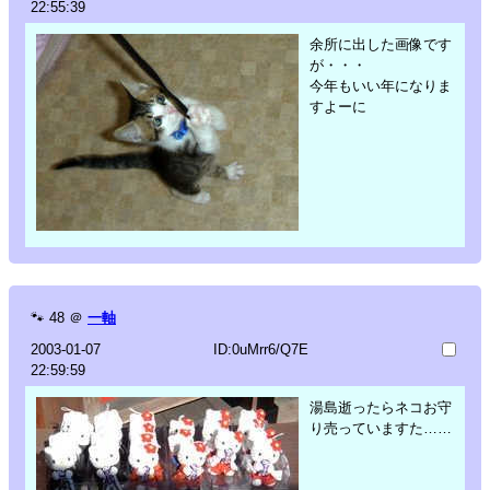
22:55:39
余所に出した画像です
が・・・
今年もいい年になりま
すよーに
🐾
48
＠
一軸
2003-01-07
ID:0uMrr6/Q7E
22:59:59
湯島逝ったらネコお守
り売っていますた……