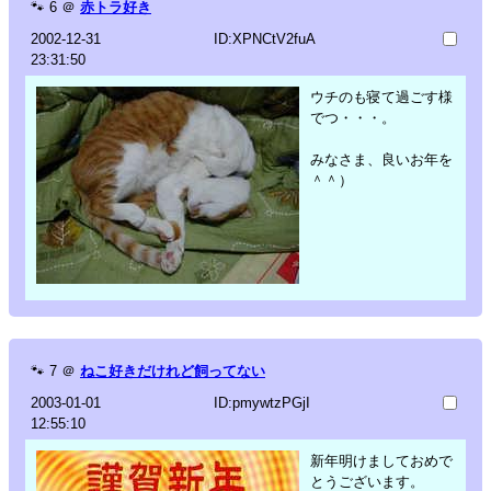
🐾
6
＠
赤トラ好き
2002-12-31
ID:XPNCtV2fuA
23:31:50
ウチのも寝て過ごす様
でつ・・・。
みなさま、良いお年を
＾＾）
🐾
7
＠
ねこ好きだけれど飼ってない
2003-01-01
ID:pmywtzPGjI
12:55:10
新年明けましておめで
とうございます。