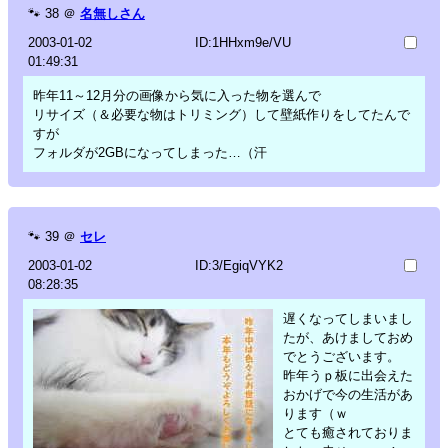
🐾
38
＠
名無しさん
2003-01-02
ID:1HHxm9e/VU
01:49:31
昨年11～12月分の画像から気に入った物を選んで
リサイズ（＆必要な物はトリミング）して壁紙作りをしてたんで
すが
フォルダが2GBになってしまった…（汗
🐾
39
＠
セレ
2003-01-02
ID:3/EgiqVYK2
08:28:35
遅くなってしまいまし
たが、あけましておめ
でとうございます。
昨年うｐ板に出会えた
おかげで今の生活があ
ります（ｗ
とても癒されておりま