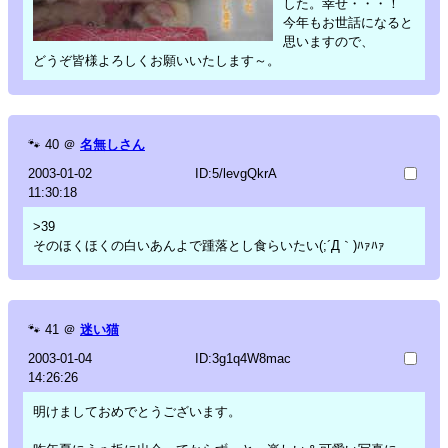
した。幸せ・・・！
今年もお世話になると
思いますので、
どうぞ皆様よろしくお願いいたします～。
🐾
40
＠
名無しさん
2003-01-02
ID:5/levgQkrA
11:30:18
>39
そのほくほくの白いあんよで踵落とし食らいたい(;´Д｀)ﾊｧﾊｧ
🐾
41
＠
迷い猫
2003-01-04
ID:3g1q4W8mac
14:26:26
明けましておめでとうございます。