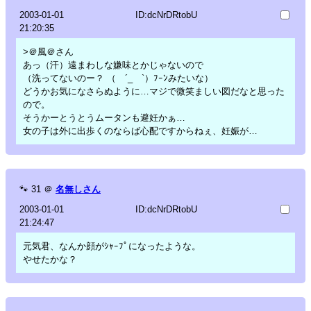
2003-01-01
ID:dcNrDRtobU
21:20:35
>＠風＠さん
あっ（汗）遠まわしな嫌味とかじゃないので
（洗ってないのー？ （ ´_ゝ`）ﾌｰﾝみたいな）
どうかお気になさらぬように…マジで微笑ましい図だなと思った
ので。
そうかーとうとうムータンも避妊かぁ…
女の子は外に出歩くのならば心配ですからねぇ、妊娠が…
🐾
31
＠
名無しさん
2003-01-01
ID:dcNrDRtobU
21:24:47
元気君、なんか顔がｼｬｰﾌﾟになったような。
やせたかな？