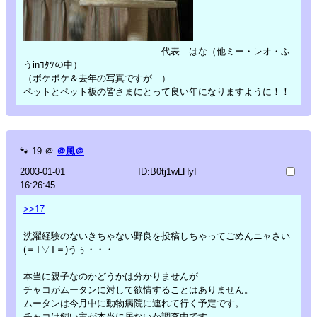
代表 はな（他ミー・レオ・ふ
うinｺﾀﾂの中）
（ボケボケ＆去年の写真ですが…）
ペットとペット板の皆さまにとって良い年になりますように！！
🐾
19
＠
＠風＠
2003-01-01
ID:B0tj1wLHyI
16:26:45
>>17
洗濯経験のないきちゃない野良を投稿しちゃってごめんニャさい
(＝T▽T＝)うぅ・・・
本当に親子なのかどうかは分かりませんが
チャコがムータンに対して欲情することはありません。
ムータンは今月中に動物病院に連れて行く予定です。
チャコは飼い主が本当に居ないか調査中です。