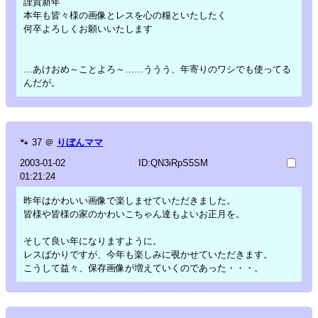
謹賀新年
本年も皆々様の画像とレスを心の糧といたしたく
何卒よろしくお願いいたします
…あけおめ～ことよろ～……ううう、年寄りのワシでも使ってる
んだが。
🐾
37
＠
りぼんママ
2003-01-02
ID:QN3iRpS5SM
01:21:24
昨年はかわいい画像で楽しませていただきました。
皆様や皆様の家のかわいこちゃん達もよいお正月を。
そして良い年になりますように。
レスばかりですが、今年も楽しみに覗かせていただきます。
こうして益々、保存画像が増えていくのであった・・・。