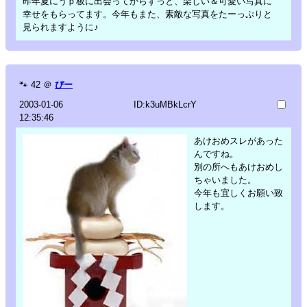
昨年夏にうｐ板に出会ってからずっと、楽しい＆可愛い写真に
幸せをもらってます。今年もまた、素敵な写真をたーっぷりと
見られますように♪
🐾
42
＠
ぴー
2003-01-06
ID:k3uMBkLcrY
12:35:46
あけおめスレがあった
んですね。
別の所へもあけおめし
ちゃいました。
今年も宜しくお願い致
します。