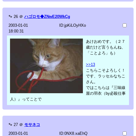
🐾
26
＠
ハゴロモ◆ZNwE20WkCg
2003-01-01
ID:jpKiLOyHXo
18:00:31
あけおめです。（２７
歳だけど言うもんね、
「ことよろ」も）
>>13
こちらこそよろしく！
です、ラッセルなちこ
さん。
ではこちらは『三味線
屋の羽衣（by必殺仕事
人）』ってことで
🐾
27
＠
モサネコ
2003-01-01
ID:0NX8.xaEhQ