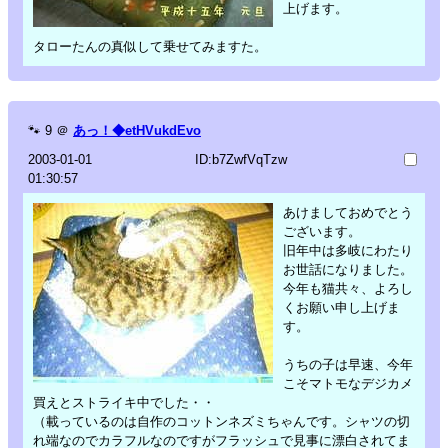
上げます。
タローたんの真似して乗せてみますた。
🐾
9
＠
あっ！◆etHVukdEvo
2003-01-01
ID:b7ZwfVqTzw
01:30:57
あけましておめでとう
ございます。
旧年中は多岐にわたり
お世話になりました。
今年も猫共々、よろし
くお願い申し上げま
す。
うちの子は早速、今年
こそマトモなデジカメ
買えとストライキ中でした・・
（載っているのは自作のコットンネズミちゃんです。シャツの切
れ端なのでカラフルなのですがフラッシュで見事に漂白されてま