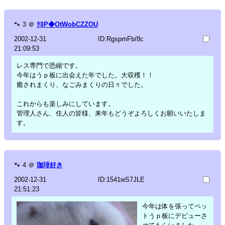
🐾
3
＠
ｸﾛP◆OtWobCZZOU
2002-12-31
ID:RgspmFb/8c
21:09:53
レス専門で恐縮です。
今年はうｐ板に出会えた年でした。大収穫！！
癒されまくり、なごみまくりの日々でした。
これからも楽しみにしています。
管理人さん、住人の皆様、来年もどうぞよろしくお願いいたしま
す。
🐾
4
＠
珈琲好き
2002-12-31
ID:1541wS7JLE
21:51:23
今年は体を張ってペッ
トうｐ板にデビューさ