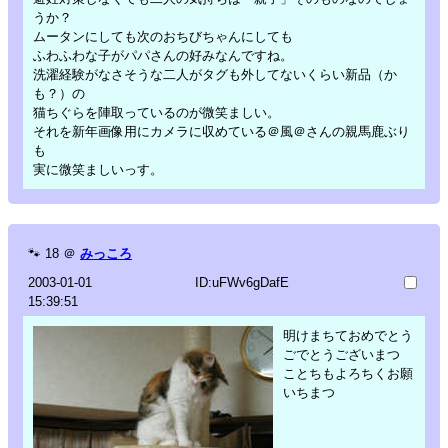
うか？
ムータンにしても次のおちびちゃんにしても
ふわふわな子がパパさんの好みなんですね。
洗濯経験がなさそうな二人がタグも外してないくらい新品（か
も？）の
猫ちぐらを陣取っているのが微笑ましい。
それを新年画像用にカメラに収めている＠風＠さんの親馬鹿ぶり
も
実に微笑ましいっす。
🐾
18
＠
みっころ
2003-01-01
ID:uFWv6gDafE
15:39:51
明けまちておめでとう
ごでとうございまつ
ことちもよろちくお願
いちまつ