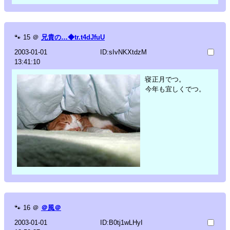
🐾
15
＠
兄貴の…◆tr.t4dJfuU
2003-01-01
ID:sIvNKXtdzM
13:41:10
寝正月でつ。
今年も宜しくでつ。
🐾
16
＠
＠風＠
2003-01-01
ID:B0tj1wLHyI