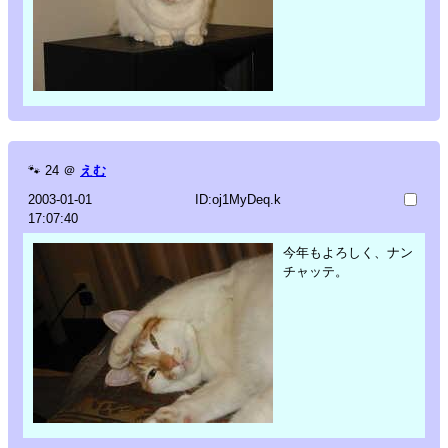
🐾
24
＠
えむ
2003-01-01
ID:oj1MyDeq.k
17:07:40
今年もよろしく、ナン
チャッテ。