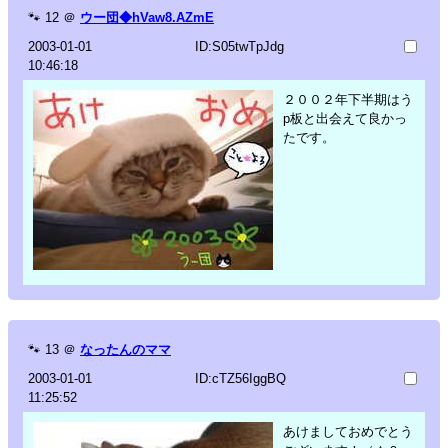
🐾
12
＠
ウー団◆hVaw8.AZmE
2003-01-01
ID:S05twTpJdg
10:46:18
２００２年下半期はう
p板と出会えて良かっ
たです。
🐾
13
＠
なったんのママ
2003-01-01
ID:cTZ56IggBQ
11:25:52
あけましておめでとう