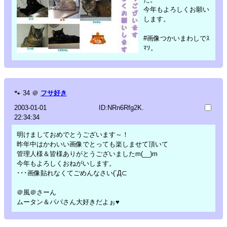
今年もよろしくお願い
します。
#画像つかいまわしでｽ
ﾏｿ。
🐾
34
＠
フサ好き
2003-01-01
ID:NRn6Rfg2K.
22:34:34
明けましておめでとうございます～！
昨年中はかわいい画像でとっても楽しませて頂いて
管理人様＆皆様ありがとうございましたm(__)m
今年もよろしくおねがいします。
･･･画像貼れなくてごめんなさい(´Д⊂
＠風＠さーん
ムータン＆パパさん大好きだよぉ♥