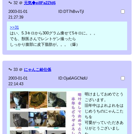
🐾
32
＠
元気◆ei8Fa2Zfd6
2003-01-01
ID:DT7hBvvTjI
21:27:39
>>31
はい、5.3キロから300グラム痩せて5キロに。。。
でも、獣医さんでレントゲン撮ったら
しっかり腹部に皮下脂肪が。。。（爆）
🐾
33
＠
にゃんこ給仕係
2003-01-01
ID:Oja6AGCNdU
22:14:43
明けましておめでとう
ございます。
旧年中はよれよれをは
じめうちのにゃんこた
ちを
可愛がっていただきあ
りがとうございまし
た。