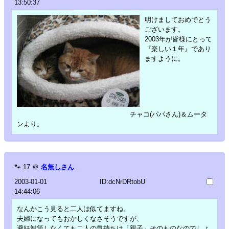
13:50:37
明けましておめでとう
ございます。
2003年が皆様にとって
『楽しい１年』であり
ますように。
チャコ(パパさん)＆ムータ
ンより。
🐾
17
＠
名無しさん
2003-01-01
ID:dcNrDRtobU
14:44:06
なんかこう見ると二人は似てますね。
夫婦になってもおかしくなさそうですが、
避妊対策しなくても二人の気持ちは「親子」そのものなのでしょ