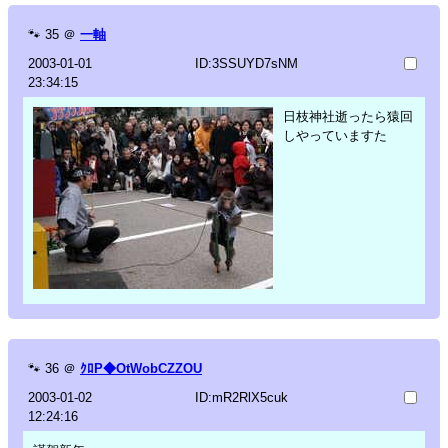
🐾
35
＠
一軸
2003-01-01
ID:3SSUYD7sNM
23:34:15
日枝神社逝ったら猿回
しやっていますた
🐾
36
＠
ｸﾛP◆OtWobCZZOU
2003-01-02
ID:mR2RlX5cuk
12:24:16