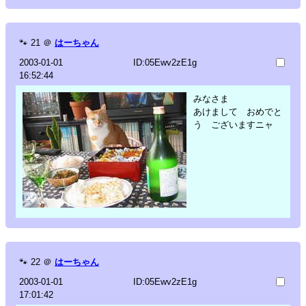
🐾
21
＠
はーちゃん
2003-01-01
ID:05Ewv2zE1g
16:52:44
みなさま
あけまして おめでと
う ございますニャ
🐾
22
＠
はーちゃん
2003-01-01
ID:05Ewv2zE1g
17:01:42