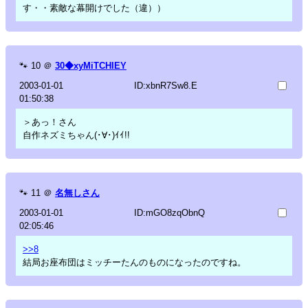
す・・素敵な幕開けでした（違））
🐾
10
＠
30◆xyMiTCHIEY
2003-01-01
ID:xbnR7Sw8.E
01:50:38
＞あっ！さん
自作ネズミちゃん(･∀･)ｲｲ!!
🐾
11
＠
名無しさん
2003-01-01
ID:mGO8zqObnQ
02:05:46
>>8
結局お座布団はミッチーたんのものになったのですね。