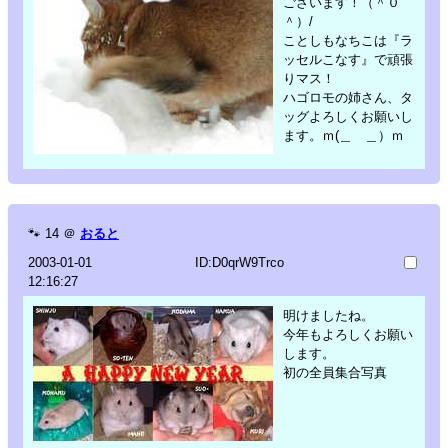
ございます！（＾０
＾）/
ことしもなちこは『ラ
ッセルこなす』で頑張
りマス！
ハゴロモの姉さん、タ
ッグよろしくお願いし
ます。ｍ(＿ ＿）ｍ
🐾
14
＠
おると
2003-01-01
ID:D0qrW9Trco
12:16:27
明けましたね。
今年もよろしくお願い
します。
初の全員集合写真