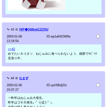
🐾
43
＠
ｸﾛP◆OtWobCZZOU
2003-01-06
ID:wp1aK6OWNs
13:18:54
>>42
めでたいネコタソ、ねじゅみに食べられないよう、鏡餅でｷﾋﾞｼｸ
見張り中。
🐾
44
＠
なまず
2003-01-06
ID:spV6BdjSfc
15:07:27
一昨年はねじゅみ大発生。
昨年はゴキ大発生｡･ﾟ･(ﾉД`)･ﾟ･｡
今年は何も来ませんように。。。