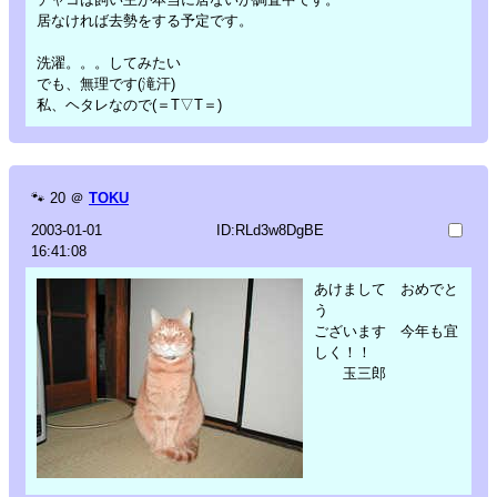
居なければ去勢をする予定です。
洗濯。。。してみたい
でも、無理です(滝汗)
私、ヘタレなので(＝T▽T＝)
🐾
20
＠
TOKU
2003-01-01
ID:RLd3w8DgBE
16:41:08
あけまして おめでと
う
ございます 今年も宜
しく！！
玉三郎