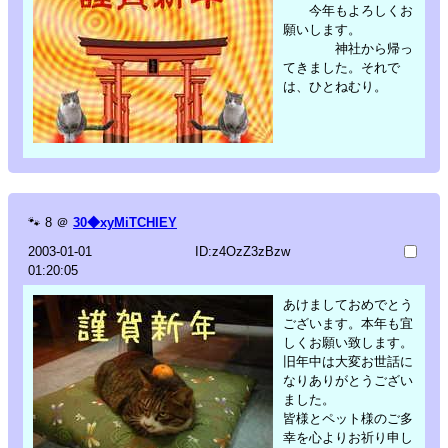
今年もよろしくお
願いします。
神社から帰っ
てきました。それで
は、ひとねむり。
🐾
8
＠
30◆xyMiTCHIEY
2003-01-01
ID:z4OzZ3zBzw
01:20:05
あけましておめでとう
ございます。本年も宜
しくお願い致します。
旧年中は大変お世話に
なりありがとうござい
ました。
皆様とペット様のご多
幸を心よりお祈り申し