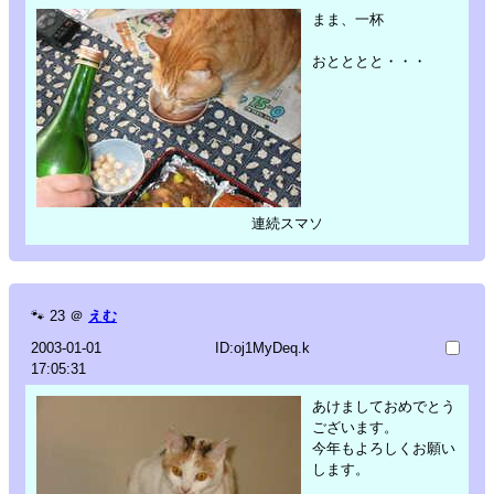
まま、一杯
おとととと・・・
連続スマソ
🐾
23
＠
えむ
2003-01-01
ID:oj1MyDeq.k
17:05:31
あけましておめでとう
ございます。
今年もよろしくお願い
します。