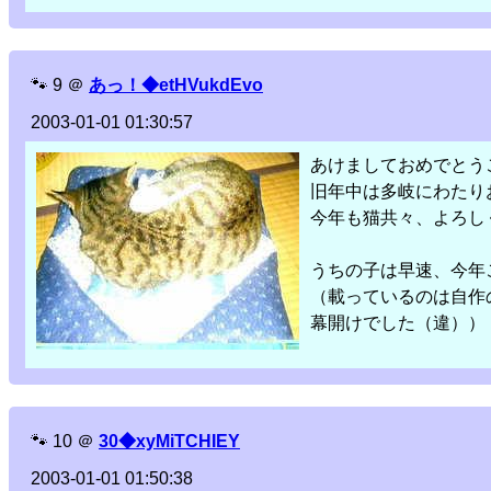
🐾
9
＠
あっ！◆etHVukdEvo
2003-01-01 01:30:57
あけましておめでとう
旧年中は多岐にわたり
今年も猫共々、よろし
うちの子は早速、今年
（載っているのは自作
幕開けでした（違））
🐾
10
＠
30◆xyMiTCHIEY
2003-01-01 01:50:38