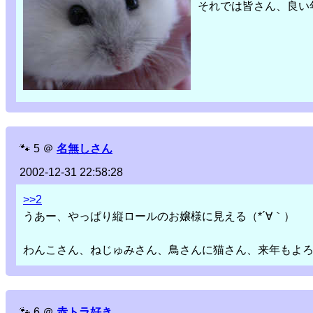
それでは皆さん、良い
🐾
5
＠
名無しさん
2002-12-31 22:58:28
>>2
うあー、やっぱり縦ロールのお嬢様に見える（*´∀｀）
わんこさん、ねじゅみさん、鳥さんに猫さん、来年もよ
🐾
6
＠
赤トラ好き