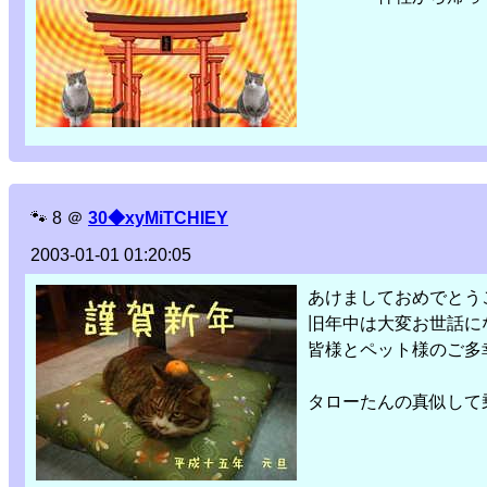
🐾
8
＠
30◆xyMiTCHIEY
2003-01-01 01:20:05
あけましておめでとう
旧年中は大変お世話に
皆様とペット様のご多
タローたんの真似して