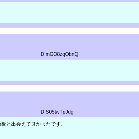
ID:mGO8zqObnQ
ID:S05twTpJdg
p板と出会えて良かったです。