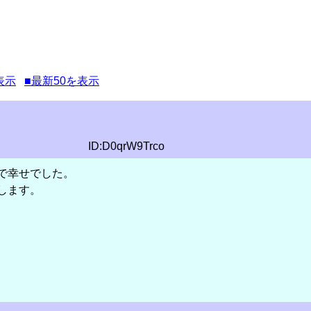
表示
■最新50を表示
ID:D0qrW9Trco
で幸せでした。
します。