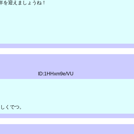
年を迎えましょうね！
ID:1HHxm9e/VU
ろしくでつ。