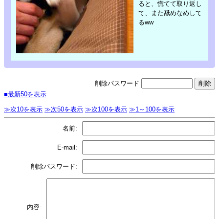
ると、慌てて取り返し
て、また舐めなめして
るww
削除パスワード
■最新50を表示
≫次10を表示
≫次50を表示
≫次100を表示
≫1～100を表示
名前:
E-mail:
削除パスワード:
内容: