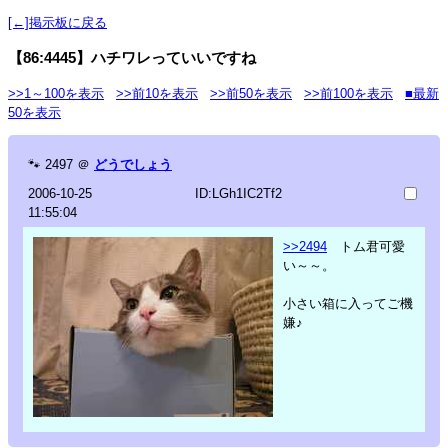
[←]掲示板に戻る
【86:4445】ハチワレっていいですね
>>1～100を表示
>>前10を表示
>>前50を表示
>>前100を表示
■最新
50を表示
🐾
2497
＠
どうでしょう
2006-10-25
ID:LGh1IC2Tf2
11:55:04
>>2494
トム君可愛
い～～。
小さい箱に入ってご機
嫌♪