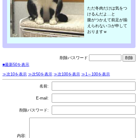
ただ冬肉だけは気をつ
けるんだよ…と
腹がつかえて前足が揃
えられないコが申して
おりますｗ
削除パスワード
■最新50を表示
≫次10を表示
≫次50を表示
≫次100を表示
≫1～100を表示
名前:
E-mail:
削除パスワード:
内容: