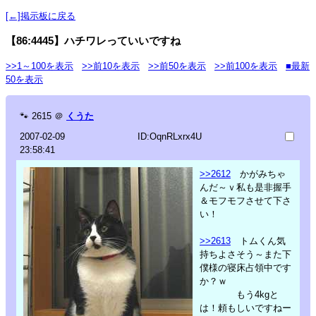
[←]掲示板に戻る
【86:4445】ハチワレっていいですね
>>1～100を表示
>>前10を表示
>>前50を表示
>>前100を表示
■最新
50を表示
🐾
2615
＠
くうた
2007-02-09
ID:OqnRLxrx4U
23:58:41
>>2612
かがみちゃ
んだ～ｖ私も是非握手
＆モフモフさせて下さ
い！
>>2613
トムくん気
持ちよさそう～また下
僕様の寝床占領中です
か？ｗ
もう4kgと
は！頼もしいですねー