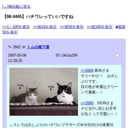
[←]掲示板に戻る
【86:4445】ハチワレっていいですね
>>1～100を表示
>>前10を表示
>>前50を表示
>>前100を表示
■最新
50を表示
🐾
2661
＠
トムの猫下僕
2007-05-08
ID:i.bkUuZ9II
12:29:25
>>2659
新米さま
サリーﾀﾝだ！ お久し
ぶりです。
目の色が奇麗なグリー
ンで素敵～！
>>2660
SIONさま
チビ太ｸﾝ､頭とお手手
が丸くって可愛い～！
←スレでは久しぶりのハチワレブラザーズ＠今日付けの体重付