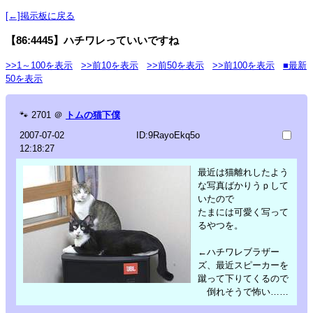
[←]掲示板に戻る
【86:4445】ハチワレっていいですね
>>1～100を表示
>>前10を表示
>>前50を表示
>>前100を表示
■最新
50を表示
🐾
2701
＠
トムの猫下僕
2007-07-02
ID:9RayoEkq5o
12:18:27
最近は猫離れしたよう
な写真ばかりうｐして
いたので
たまには可愛く写って
るやつを。
←ハチワレブラザー
ズ、最近スピーカーを
蹴って下りてくるので
倒れそうで怖い……