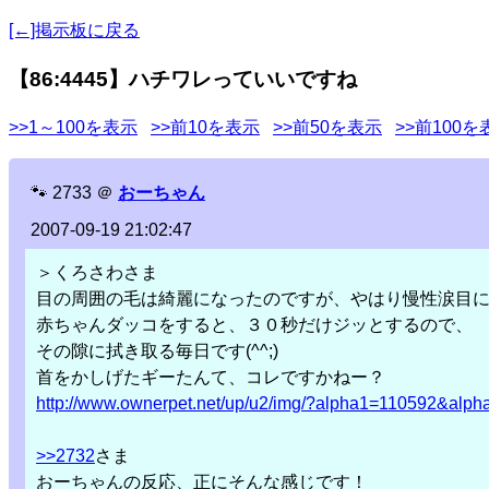
[←]掲示板に戻る
【86:4445】ハチワレっていいですね
>>1～100を表示
>>前10を表示
>>前50を表示
>>前100を
🐾
2733
＠
おーちゃん
2007-09-19 21:02:47
＞くろさわさま
目の周囲の毛は綺麗になったのですが、やはり慢性涙目
赤ちゃんダッコをすると、３０秒だけジッとするので、
その隙に拭き取る毎日です(^^;)
首をかしげたギーたんて、コレですかねー？
http://www.ownerpet.net/up/u2/img/?alpha1=110592&a
>>2732
さま
おーちゃんの反応、正にそんな感じです！