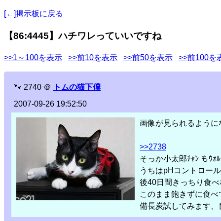
[←]掲示板に戻る
【86:4445】ハチワレっていいですね
>>1～100を表示
>>前10を表示
>>前50を表示
>>前100を
🐾
2740
＠
トムの猫下僕
2007-09-26 19:52:50
画像が見られるように
>>2738
そっか小太郎ﾁｬﾝ もｳｫ
うちはpHコントロー
後40日間きっちり食
このまま飽きずに食べ
備長炭試してみます、