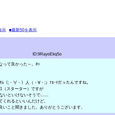
表示
■最新50を表示
ID:9RayoEkq5o
なって良かった～。ﾎｯ
ﾙｻﾑ（;・∀・）人（・∀・;）ﾅｶｰﾏだったんですね。
ル1（スターター）ですが
べないといけないそうで……
てくれるといいんだけど。
良いこと聞きました。ありがとうございます。