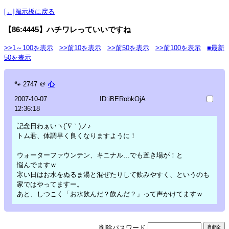
[←]掲示板に戻る
【86:4445】ハチワレっていいですね
>>1～100を表示
>>前10を表示
>>前50を表示
>>前100を表示
■最新
50を表示
🐾
2747
＠
心
2007-10-07
ID:iBERobkOjA
12:36:18
記念日わぁいヽ(´∇｀)ノ♪
トム君、体調早く良くなりますように！
ウォーターファウンテン、キニナル…でも置き場が！と
悩んでますｗ
寒い日はお水をぬるま湯と混ぜたりして飲みやすく、というのも
家ではやってますー。
あと、しつこく「お水飲んだ？飲んだ？」って声かけてますｗ
削除パスワード