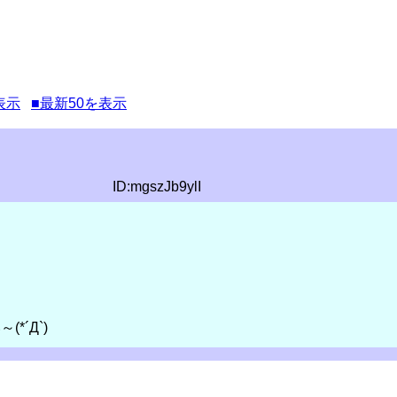
表示
■最新50を表示
ID:mgszJb9ylI
´Д`)