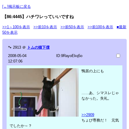
[←]掲示板に戻る
【86:4445】ハチワレっていいですね
>>1～100を表示
>>前10を表示
>>前50を表示
>>前100を表示
■最新
50を表示
🐾
2913
＠
トムの猫下僕
2008-05-04
ID:9RayoEkq5o
12:07:06
鴨居の上にも
……あ、シマスレじゃ
なかった。失礼。
>>2909
ちょび専務だ！ 元気
でしたか～？