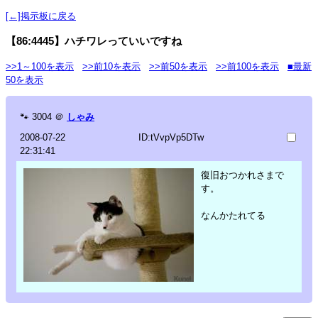
[←]掲示板に戻る
【86:4445】ハチワレっていいですね
>>1～100を表示
>>前10を表示
>>前50を表示
>>前100を表示
■最新
50を表示
🐾
3004
＠
しゃみ
2008-07-22
ID:tVvpVp5DTw
22:31:41
復旧おつかれさまで
す。
なんかたれてる