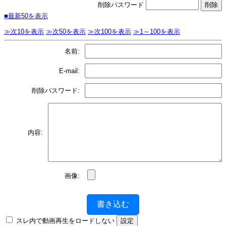
削除パスワード
■最新50を表示
≫次10を表示
≫次50を表示
≫次100を表示
≫1～100を表示
名前:
E-mail:
削除パスワード:
内容:
画像:
書き込む
スレ内で動画再生をロードしない