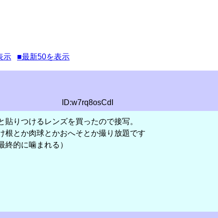
表示
■最新50を表示
ID:w7rq8osCdI
と貼りつけるレンズを買ったので接写。
け根とか肉球とかおへそとか撮り放題です
最終的に噛まれる）