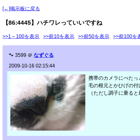
[←]掲示板に戻る
【86:4445】ハチワレっていいですね
>>1～100を表示
>>前10を表示
>>前50を表示
>>前100を
🐾
3599
＠
なずぐる
2009-10-16 02:15:44
携帯のカメラにぺたっ
毛の根元とかひげの付
（ただし調子に乗ると