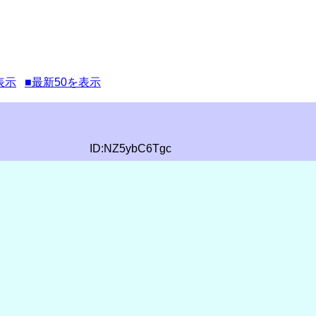
表示
■最新50を表示
ID:NZ5ybC6Tgc