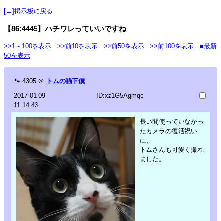
[←]掲示板に戻る
【86:4445】ハチワレっていいですね
>>1～100を表示
>>前10を表示
>>前50を表示
>>前100を表示
■最新
50を表示
🐾
4305
＠
トムの猫下僕
2017-01-09
ID:xz1G5Agmqc
11:14:43
長い間使っていなかっ
たカメラの復活祝い
に。
トムさんも可愛く撮れ
ました。