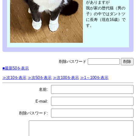
がありますが
我が家の歴代猫（男の
子）の中ではダントツ
に長寿（現在16歳）で
す。
削除パスワード
■最新50を表示
≫次10を表示
≫次50を表示
≫次100を表示
≫1～100を表示
名前:
E-mail:
削除パスワード: