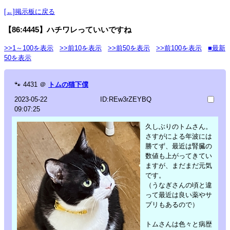
[←]掲示板に戻る
【86:4445】ハチワレっていいですね
>>1～100を表示
>>前10を表示
>>前50を表示
>>前100を表示
■最新
50を表示
🐾
4431
＠
トムの猫下僕
2023-05-22
ID:REw3rZEYBQ
09:07:25
久しぶりのトムさん。
さすがによる年波には
勝てず、最近は腎臓の
数値も上がってきてい
ますが、まだまだ元気
です。
（うなぎさんの頃と違
って最近は良い薬やサ
プリもあるので）
トムさんは色々と病歴