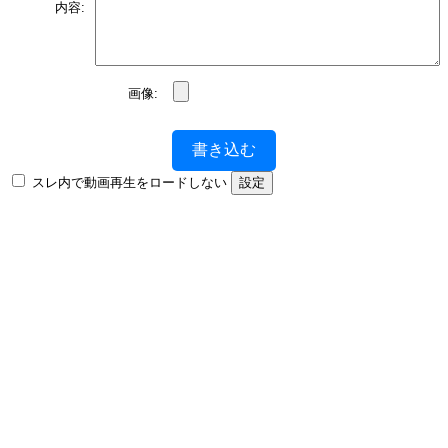
内容:
画像:
書き込む
スレ内で動画再生をロードしない