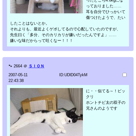
ったところ4.6kgにな
っておりました……
耳を自分でひっかいて
傷つけたようで、たい
したことはないとか。
それよりも、最近よくゲポしてるので心配していたのですが、
先生曰く「多分、そのカリカリが嫌いだったんですよ」……
嫌いな味だからって吐くなー！！！
🐾
2664
＠
ＳＩＯＮ
2007-05-11
ID:UDlD04TykM
22:43:38
に・・似てる～！ビッ
クリ
ホントチビ太の双子の
兄さんのようです