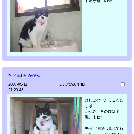
手足が短いの☆
🐾
2663
＠
かがみ
2007-05-11
ID:/QfSw0N7jM
21:29:48
はしごの中からこんに
ちは
かがみ、その腹は冬
毛、よね？
先日、病院へ連れて行