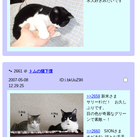
水大好きみたいです
🐾
2661
＠
トムの猫下僕
2007-05-08
ID:i.bkUuZ9II
12:29:25
>>2659
新米さま
サリーﾀﾝだ！ お久し
ぶりです。
目の色が奇麗なグリー
ンで素敵～！
>>2660
SIONさま
チビ太ｸﾝ､頭とお手手