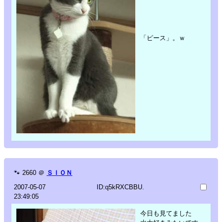
「ピース」。ｗ
🐾
2660
＠
ＳＩＯＮ
2007-05-07
ID:q5kRXCBBU.
23:49:05
今日も見てました