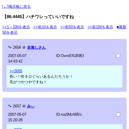
[←]掲示板に戻る
【86:4445】ハチワレっていいですね
>>1～100を表示
>>前10を表示
>>前50を表示
>>前100を表示
■最新
50を表示
🐾
2656
＠
名無しさん
2007-05-07
ID:OvmEfGB9EI
14:43:42
>>2655
長い！何キロぐらいあるんだろうか！
毛がつやつやですね！
🐾
2657
＠
みぃ
2007-05-07
ID:na2lMzMB/c
15:20:28