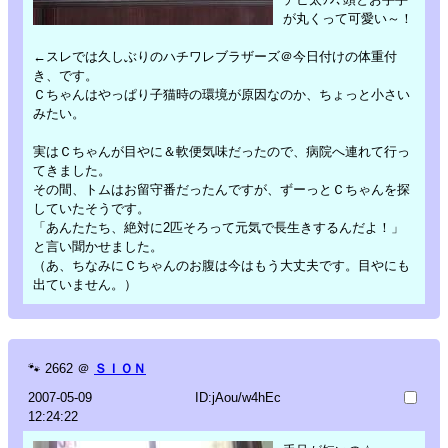
が丸くって可愛い～！
←スレでは久しぶりのハチワレブラザーズ＠今日付けの体重付
き、です。
Ｃちゃんはやっぱり子猫時の環境が原因なのか、ちょっと小さい
みたい。
実はＣちゃんが目やに＆軟便気味だったので、病院へ連れて行っ
てきました。
その間、トムはお留守番だったんですが、ずーっとＣちゃんを探
していたそうです。
「あんたたち、絶対に2匹そろって元気で長生きするんだよ！」
と言い聞かせました。
（あ、ちなみにＣちゃんのお腹は今はもう大丈夫です。目やにも
出ていません。）
🐾
2662
＠
ＳＩＯＮ
2007-05-09
ID:jAou/w4hEc
12:24:22