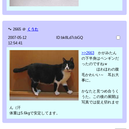
🐾
2665
＠
くうた
2007-05-12
ID:bk8Ld7cbGQ
12:54:41
>>2663
かがみたん
の下半身はペンギンだ
ったのですねｗ
ほわほわの腹
毛かわいい～ 耳お大
事に。
かなたと見つめ合うく
うた。この後の展開は
写真では捉え切れませ
ん（汗
体重は5.6kgで安定してます。