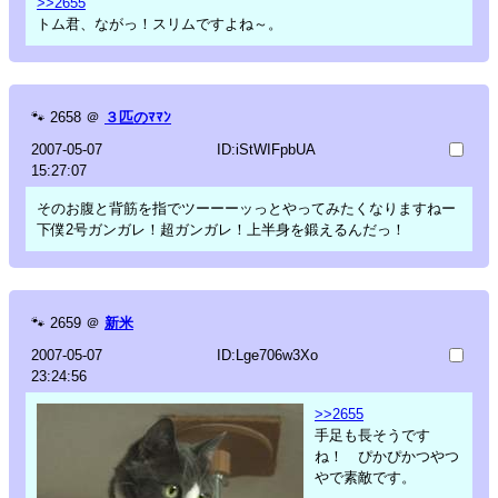
>>2655
トム君、ながっ！スリムですよね～。
🐾
2658
＠
３匹のﾏﾏﾝ
2007-05-07
ID:iStWIFpbUA
15:27:07
そのお腹と背筋を指でツーーーッっとやってみたくなりますねー
下僕2号ガンガレ！超ガンガレ！上半身を鍛えるんだっ！
🐾
2659
＠
新米
2007-05-07
ID:Lge706w3Xo
23:24:56
>>2655
手足も長そうです
ね！ ぴかぴかつやつ
やで素敵です。