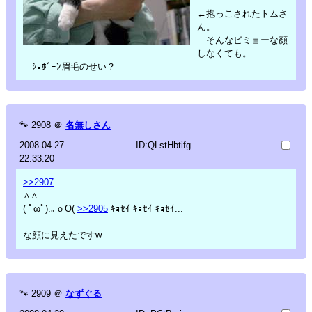
←抱っこされたトムさ
ん。
そんなビミョーな顔
しなくても。
ｼｮﾎﾞｰﾝ眉毛のせい？
🐾
2908
＠
名無しさん
2008-04-27
ID:QLstHbtifg
22:33:20
>>2907
∧∧
( ﾟωﾟ).｡ｏO(
>>2905
ｷｮｾｲ ｷｮｾｲ ｷｮｾｲ...
な顔に見えたですw
🐾
2909
＠
なずぐる