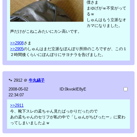
僕さま
まゆげがｗ不安がって
るｗ
しゅんはもう立派なオ
カマになりました。
声だけがこねこみたいにカン高いです。
>>2908
さま
>>2905
のしゅんはまだ立派なぼんぼり所持のころですが、この１
２時間後くらいにぼんぼりにサヨナラを告げました。
🐾
2912
＠
牛丸縞子
2008-05-02
ID:0kvoklE8yE
22:34:07
>>2911
今、靴下スレの孟ちゃん見たばっかりだったので
あの孟ちゃんのセリフが私の中で「しゅんがちびったー」に変わ
ってしまいましたよｗ