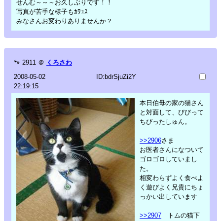
せんむ～～～お久しぶりです！！
写真が苦手な様子もｶﾜﾕｽ
みなさんお変わりありませんか？
🐾
2911
＠
くろさわ
2008-05-02
ID:bdrSjuZi2Y
22:19:15
本日伯母の家の猫さん
と対面して、びびって
ちびったしゅん。
>>2906
さま
お医者さんになついて
ゴロゴロしていまし
た。
相変わらずよく食べよ
く遊びよく兄貴にちょ
っかい出しています
>>2907
トムの猫下