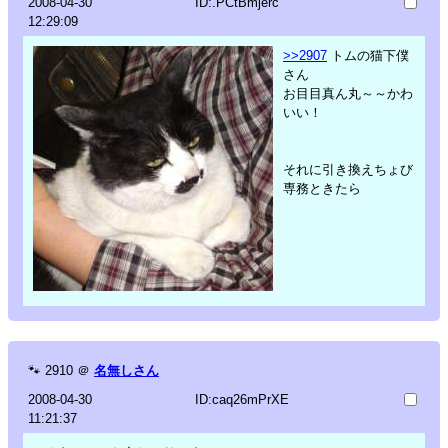
2008-04-30
ID:.PCtBmjerc
12:29:09
>>2907
トムの猫下僕
さん
お目目真ん丸～～かわ
いい！
それに引き換えちょび
専務ときたら
🐾
2910
＠
名無しさん
2008-04-30
ID:caq26mPrXE
11:21:37