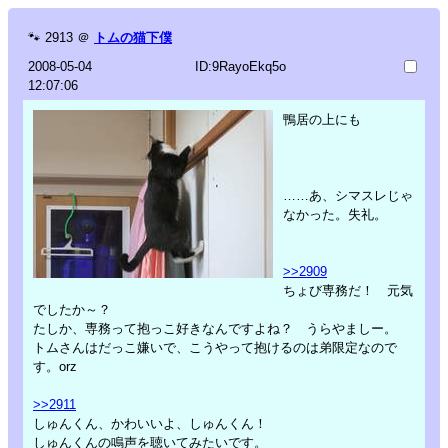
🐾
2913
＠
トムの猫下僕
2008-05-04
ID:9RayoEkq5o
12:07:06
鴨居の上にも
……あ、シマスレじゃ
なかった。失礼。
>>2909
ちょび専務だ！ 元気
でしたか～？
たしか、専務って抱っこ好きなんですよね？ うらやましー。
トムさんはだっこ嫌いで、こうやって抱けるのは弟限定なので
す。orz
>>2911
しゅんくん、かわいいよ、しゅんくん！
しゅんくんの鳴声を聴いてみたいです。