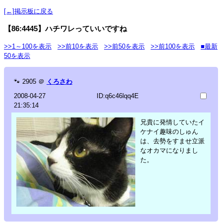
[←]掲示板に戻る
【86:4445】ハチワレっていいですね
>>1～100を表示
>>前10を表示
>>前50を表示
>>前100を表示
■最新
50を表示
🐾
2905
＠
くろさわ
2008-04-27
ID:q6c46lqq4E
21:35:14
兄貴に発情していたイ
ケナイ趣味のしゅん
は、去勢をすませ立派
なオカマになりまし
た。