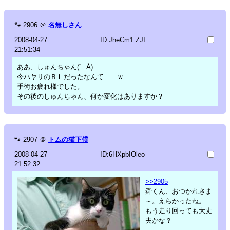
🐾
2906
＠
名無しさん
2008-04-27
ID:JheCm1.ZJI
21:51:34
ああ、しゅんちゃん(ﾟｰÅ)
今ハヤリのＢＬだったなんて……ｗ
手術お疲れ様でした。
その後のしゅんちゃん、何か変化はありますか？
🐾
2907
＠
トムの猫下僕
2008-04-27
ID:6HXpbIOleo
21:52:32
>>2905
舜くん、おつかれさま
～。えらかったね。
もう走り回っても大丈
夫かな？