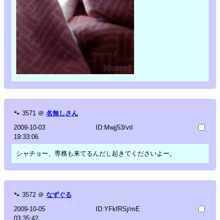
🐾
3571
＠
名無しさん
2009-10-03
ID:Mwjj53/vtI
19:33:06
シャチョー、専務も来てるんだし起きてくださいよー。
🐾
3572
＠
なずぐる
2009-10-05
ID:YFkfRSj/mE
03:35:42