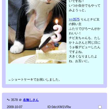
いですね！
いつか自分でもやって
みようっと。
>>3575
りんとチビ太
の飼い主
ふたりでびろーんがか
わいい！
チビ太ちゃんも、たし
かトムさんと同じ日に
うｐ板デビューしたん
ですよね。
大きくなりましたよ
ね、お互いに。
←ショートケーキでお祝いしました。
🐾
3578
＠
名無しさん
2009-10-07
ID:0dctXM1VRw