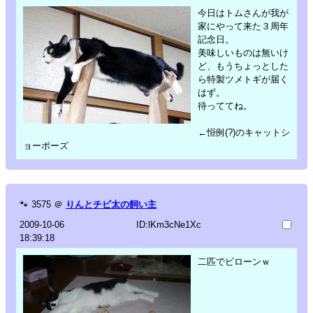
今日はトムさんが我が
家にやって来た３周年
記念日。
美味しいものは無いけ
ど、もうちょっとした
ら特製ツメトギが届く
はず。
待っててね。
←恒例(?)のキャットシ
ョーポーズ
🐾
3575
＠
りんとチビ太の飼い主
2009-10-06
ID:lKm3cNe1Xc
18:39:18
二匹でビローンｗ