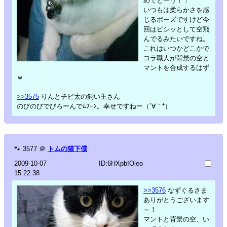
めでとーう！！
いつもは柔らかさを感
じるポーズですけど今
回はピシッとして空飛
んでるみたいですね。
これはいつかどこかで
コラ職人が背景の空と
マントを合成するはず
ｗ
>>3575
りんとチビ太の飼い主さん
のびのびでびろーんでﾑﾌｰﾝ。幸せですねー（´∀｀*）
🐾
3577
＠
トムの猫下僕
2009-10-07
ID:6HXpbIOleo
15:22:38
>>3576
なずぐるさま
ありがとうございます
～！
マントと背景の空、い