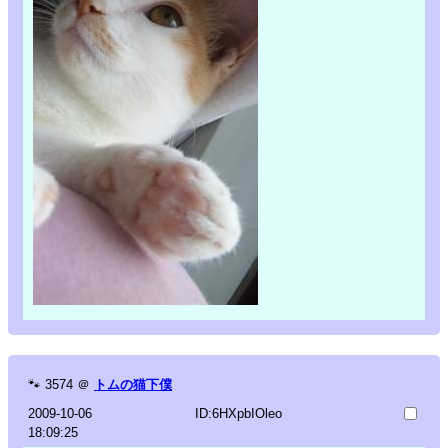
🐾
3574
＠
トムの猫下僕
2009-10-06
ID:6HXpbIOleo
18:09:25