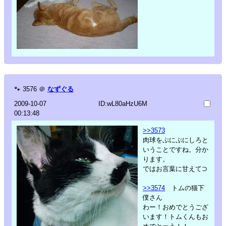
🐾
3576
＠
なずぐる
2009-10-07
ID:wL80aHzU6M
00:13:48
>>3573
肉球をぷにぷにしろと
いうことですね。分か
ります。
ではお言葉に甘えて⊃
>>3574
トムの猫下
僕さん
わー！おめでとうござ
います！トムくんもお