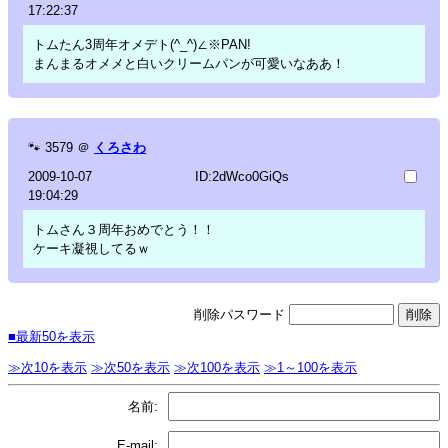
17:22:37
トムたん3周年オメデト(^_^)∠※PAN!
まんまるオメメと白いクリームパンが可愛いなああ！
🐾
3579
＠
くろさわ
2009-10-07
ID:2dWco0GiQs
19:04:29
トムさん３周年おめでとう！！
ケーキ凝視してるｗ
削除パスワード
■最新50を表示
≫次10を表示
≫次50を表示
≫次100を表示
≫1～100を表示
名前:
E-mail: