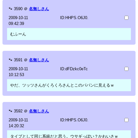
🐾
3590
＠
名無しさん
2009-10-11
ID:HHPS.O6J0.
09:42:39
むふーん
🐾
3591
＠
名無しさん
2009-10-11
ID:dFDzkc0eTc
10:12:53
やだ、ツッツさんがくろくろさんとこのパパンに見えるｗ
🐾
3592
＠
名無しさん
2009-10-11
ID:HHPS.O6J0.
14:20:32
タイプとして同じ系統だと思う。ウサギっぽい？かわいさｗ