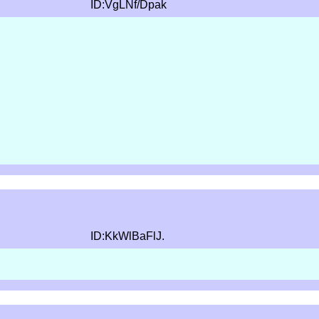
ID:VgLNf/Dpak
ID:KkWlBaFlJ.