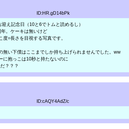
ID:HR.gD14bPk
お迎え記念日（10と6でトムと読めるし）
周年。ケーキは無いけど
こ度=長さを目視する写真です。
の無い下僕はここまでしか持ち上げられませんでした。ww
ーに抱っこは10秒と持たないのに
んだ？？？
ID:cAQY4AdZ/c