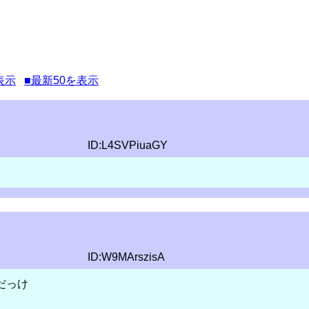
表示
■最新50を表示
ID:L4SVPiuaGY
ID:W9MArszisA
だっけ