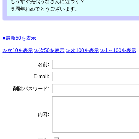
もうすぐ先代うなさんに近づく？
５周年おめでとうございます。
■最新50を表示
≫次10を表示
≫次50を表示
≫次100を表示
≫1～100を表示
名前:
E-mail:
削除パスワード:
内容: