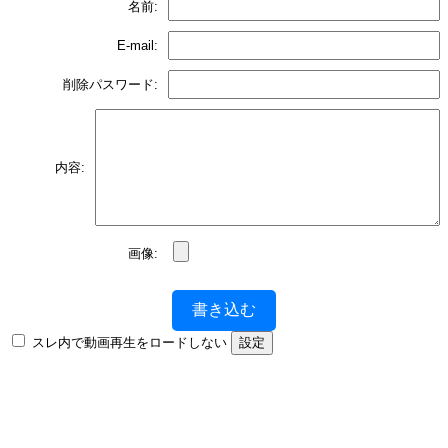
名前:
E-mail:
削除パスワード:
内容:
画像:
書き込む
スレ内で動画再生をロードしない