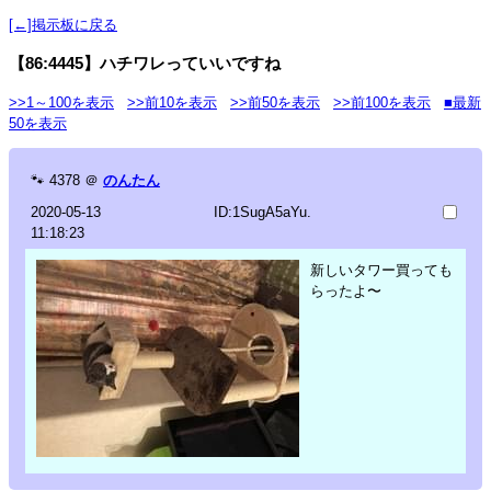
[←]掲示板に戻る
【86:4445】ハチワレっていいですね
>>1～100を表示
>>前10を表示
>>前50を表示
>>前100を表示
■最新
50を表示
🐾
4378
＠
のんたん
2020-05-13
ID:1SugA5aYu.
11:18:23
新しいタワー買っても
らったよ〜