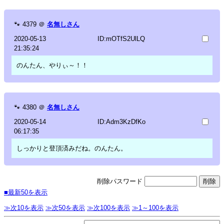
🐾
4379
＠
名無しさん
2020-05-13
ID:mOTfS2UlLQ
21:35:24
のんたん、やりぃ～！！
🐾
4380
＠
名無しさん
2020-05-14
ID:Adm3KzDfKo
06:17:35
しっかりと登頂済みだね。のんたん。
削除パスワード
■最新50を表示
≫次10を表示
≫次50を表示
≫次100を表示
≫1～100を表示