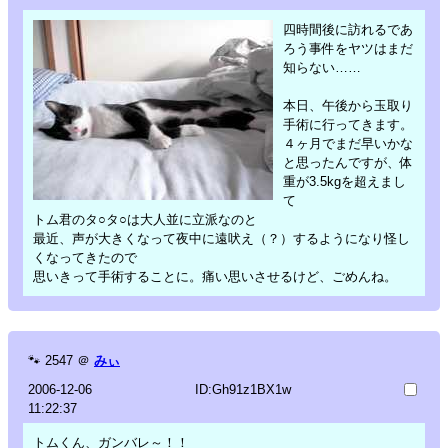
四時間後に訪れるであ
ろう事件をヤツはまだ
知らない……
本日、午後から玉取り
手術に行ってきます。
４ヶ月でまだ早いかな
と思ったんですが、体
重が3.5kgを超えまし
て
トム君のタ○タ○は大人並に立派なのと
最近、声が大きくなって夜中に遠吠え（？）するようになり怪し
くなってきたので
思いきって手術することに。痛い思いさせるけど、ごめんね。
🐾
2547
＠
みぃ
2006-12-06
ID:Gh91z1BX1w
11:22:37
トムくん、ガンバレ～！！