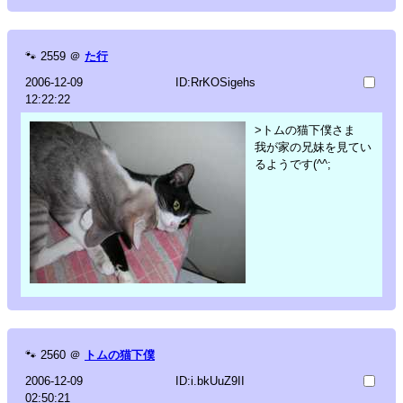
🐾
2559
＠
た行
2006-12-09
ID:RrKOSigehs
12:22:22
>トムの猫下僕さま
我が家の兄妹を見てい
るようです(^^;
🐾
2560
＠
トムの猫下僕
2006-12-09
ID:i.bkUuZ9II
02:50:21