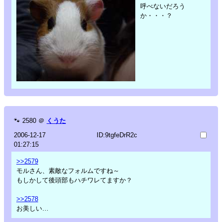
呼べないだろう
か・・・？
🐾
2580
＠
くうた
2006-12-17
ID:9tgfeDrR2c
01:27:15
>>2579
モルさん、素敵なフォルムですね～
もしかして後頭部もハチワレてますか？
>>2578
お美しい…