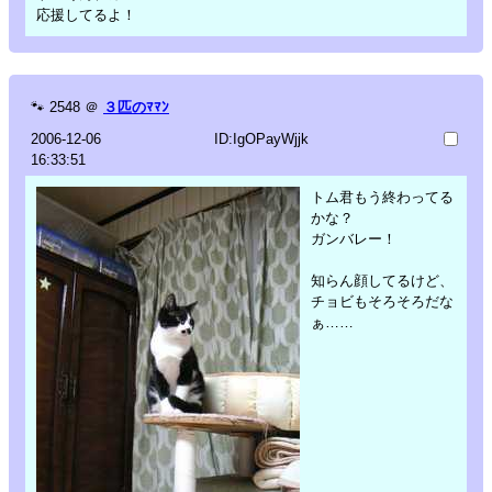
応援してるよ！
🐾
2548
＠
３匹のﾏﾏﾝ
2006-12-06
ID:IgOPayWjjk
16:33:51
トム君もう終わってる
かな？
ガンバレー！
知らん顔してるけど、
チョビもそろそろだな
ぁ……