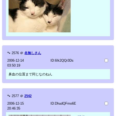
🐾
2576
＠
名無しさん
2006-12-14
ID:6Ik2QQr3Ds
03:50:19
鼻血の位置まで同じなのねん
🐾
2577
＠
2542
2006-12-15
ID:DhudQFmo6E
20:46:35