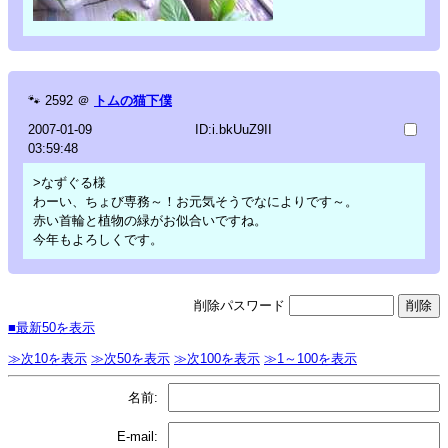
🐾
2592
＠
トムの猫下僕
2007-01-09
ID:i.bkUuZ9II
03:59:48
>なずぐる様
わーい、ちょび専務～！お元気そうでなによりです～。
赤い首輪と植物の緑がお似合いですね。
今年もよろしくです。
削除パスワード
■最新50を表示
≫次10を表示
≫次50を表示
≫次100を表示
≫1～100を表示
名前:
E-mail: