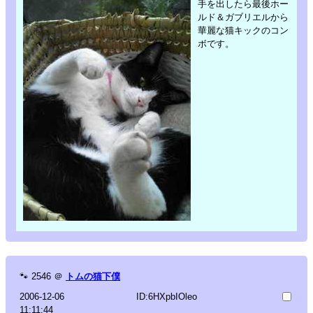
手を出したら最後ホー
ルド＆ガブリエルから
華麗な猫キックのコン
ボです。
🐾
2546
＠
トムの猫下僕
2006-12-06
ID:6HXpbIOleo
11:11:44