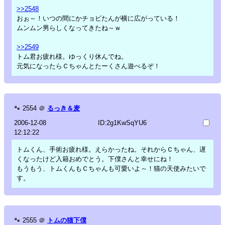
>>2548
おぉ～！いつの間にかチョビたんが横に広がっている！
ムンムン男らしくなってきたね～ｗ
>>2549
トム君お疲れ様。ゆっくり休んでね。
元気になったらＣちゃんとたーくさん遊べるぞ！
🐾
2554
＠
るっき＆麦
2006-12-08
ID:2g1KwSqYU6
12:12:22
トムくん、手術お疲れ様。えらかったね。それからＣちゃん、遅
くなったけど入籍おめでとう。下僕さんと幸せにね！
もうもう、トムくんもＣちゃんも可愛いよ～！猫の天使みたいで
す。
🐾
2555
＠
トムの猫下僕