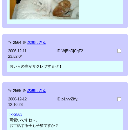
🐾
2564
＠
名無しさん
2006-12-11
ID:WjBhDjCqT2
23:52:04
おいらの左がサクレツするぜ！
🐾
2565
＠
名無しさん
2006-12-12
ID:p1nrvZIfy.
12:10:28
>>2563
可愛いですね～。
お世話する子も子猫ですか？