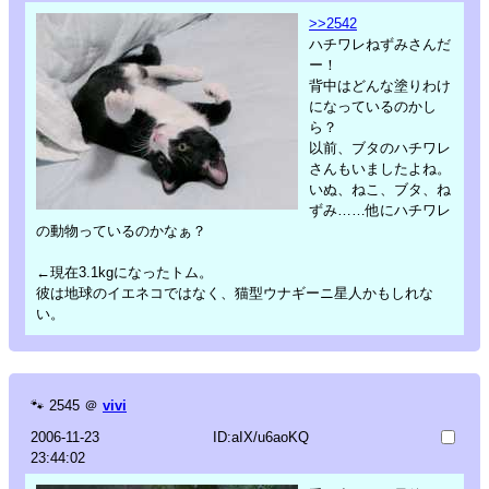
>>2542
ハチワレねずみさんだ
ー！
背中はどんな塗りわけ
になっているのかし
ら？
以前、ブタのハチワレ
さんもいましたよね。
いぬ、ねこ、ブタ、ね
ずみ……他にハチワレ
の動物っているのかなぁ？
←現在3.1kgになったトム。
彼は地球のイエネコではなく、猫型ウナギーニ星人かもしれな
い。
🐾
2545
＠
vivi
2006-11-23
ID:aIX/u6aoKQ
23:44:02