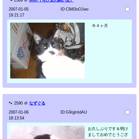
🐾
2589
＠
sion（ちび太の飼い主）
2007-01-05
ID:C8i83oOJwo
19:21:17
今４ヶ月
🐾
2590
＠
なずぐる
2007-01-06
ID:G9/gtnIdAU
18:13:54
お久しぶりです＆明け
ましておめでとうござ