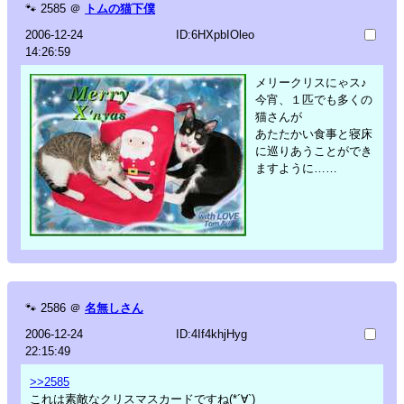
🐾
2585
＠
トムの猫下僕
2006-12-24
ID:6HXpbIOleo
14:26:59
メリークリスにゃス♪
今宵、１匹でも多くの
猫さんが
あたたかい食事と寝床
に巡りあうことができ
ますように……
🐾
2586
＠
名無しさん
2006-12-24
ID:4If4khjHyg
22:15:49
>>2585
これは素敵なクリスマスカードですね(*´∀`)