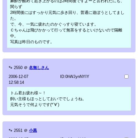
麻酔が醒めて起き上がるのは2時間後ですよーと言われたにも、
関らず
2時間後にはすっかり元気に歩き回り、普通に遊ぼうとしてまし
た。
で、今、一気に疲れたのかぐっすり寝ています。
Ｃちゃんは飛びかかって行って無茶をするといけないので隔離
中。
写真は昨日のものです。
🐾
2550
＠
名無しさん
2006-12-07
ID:0hWJynNYIY
12:58:14
トム君お疲れ様～！
飼い主様もほっとしておいででしょうね。
元気そうで何よりです(*´∀`)
🐾
2551
＠
小黒