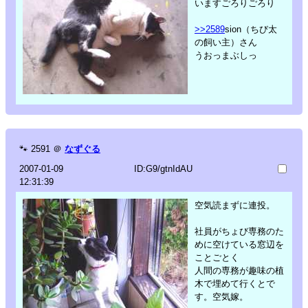
いますごろりごろり
>>2589
sion（ちび太
の飼い主）さん
うおっまぶしっ
🐾
2591
＠
なずぐる
2007-01-09
ID:G9/gtnIdAU
12:31:39
空気読まずに連投。
社員がちょび専務のた
めに空けている窓辺を
ことごとく
人間の専務が趣味の植
木で埋めて行くとで
す。空気嫁。