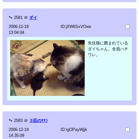
🐾
2581
＠
ダイ
2006-12-19
ID:jXW6SxVOws
13:04:04
先住猫に囲まれている
ダイちゃん。全員ハチ
ワレ。
🐾
2583
＠
３匹のﾏﾏﾝ
2006-12-19
ID:IgOPayWjjk
14:35:09