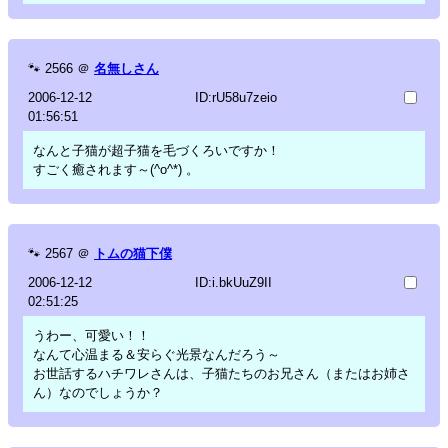
🐾
2566
＠
名無しさん
2006-12-12
ID:rU58u7zeio
01:56:51
なんと子猫が超子猫を毛づくろいですか！
すごく癒されます～(^o^*) 。
🐾
2567
＠
トムの猫下僕
2006-12-12
ID:i.bkUuZ9II
02:51:25
うわー、可愛い！！
なんて心温まる＆安らぐ光景なんだろう～
お世話するハチワレさんは、子猫たちのお兄さん（またはお姉さ
ん）なのでしょうか？