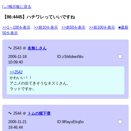
[←]掲示板に戻る
【86:4445】ハチワレっていいですね
>>1～100を表示
>>前10を表示
>>前50を表示
>>前100を表示
■最新
50を表示
🐾
2543
＠
名無しさん
2006-11-18
ID:zSb6dwoNto
10:09:40
>>2542
かわいい！！
アニメの出てきそうなネズミさん。
ラットですか。
🐾
2544
＠
トムの猫下僕
2006-11-21
ID:9RayoEkq5o
19:46:44