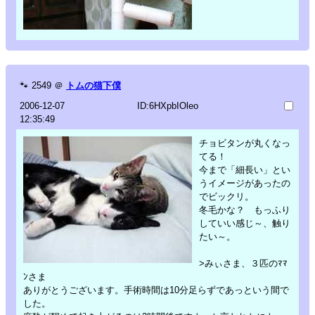
🐾
2549
＠
トムの猫下僕
2006-12-07
ID:6HXpbIOleo
12:35:49
チョビタンが丸くなっ
てる！
今まで「細長い」とい
うイメージがあったの
でビックリ。
冬毛かな？ もっふり
していい感じ～、触り
たい～。
>みぃさま、３匹のﾏﾏ
ﾝさま
ありがとうございます。手術時間は10分足らずであっという間で
した。