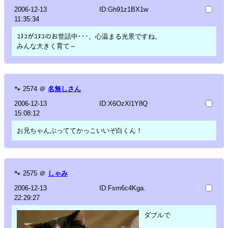
2006-12-13
ID:Gh91z1BX1w
11:35:34
ｺﾇｺがｺﾇｺのお世話中･･･。心温まる光景ですね。
みんな大きく育て～
🐾
2574
＠
名無しさん
2006-12-13
ID:X6OzXl1Y8Q
15:08:12
お兄ちゃんぶっててかっこいいぞ白くん！
🐾
2575
＠
しゃみ
2006-12-13
ID:Fsm6c4Kga.
22:29:27
ダブルで