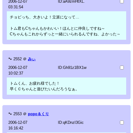
2006-12-07
ID:aA9zmHtXL.
03:31:54
チョビっち、大きいよ！立派になって…
トム君もCちゃんもかわいい！ほんとに仲良しですね～
Cちゃんもこれからずっと一緒にいられるんですね、よかった～
🐾
2552
＠
みぃ
2006-12-07
ID:Gh91z1BX1w
10:02:37
トムくん、お疲れ様でした！
早くＣちゃんと遊びたいんだろうなぁ。
🐾
2553
＠
popo＆くり
2006-12-07
ID:qKDnzI3Gic
16:16:42