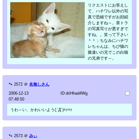
リクエストにお答えし
て、ハチワレ以外の写
真で恐縮ですがお顔紹
介しますね～。茶トラ
の写真写りが悪すぎで
すね。。笑って下さい
＾＾；ちなみにハチワ
レちゃんは、ちび猫の
腹違いの兄でこの白猫
の兄弟です～。
🐾
2572
＠
名無しさん
2006-12-13
ID:driHhad4Wg
07:48:50
うわ～い、かわいいよう(;´Д`)ﾊｧﾊｧ
🐾
2573
＠
みぃ