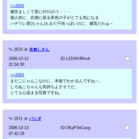
>>2563
微笑ましくて実にｶﾜｴｴのう・・・
個人的に、右側に居る茶色の子がとても気になる
ハチワレ君(ちゃん)もまだ子供っぽいのに、健気だわぁ～
🐾
2570
＠
名無しさん
2006-12-12
ID:1JZAKHRnvk
21:54:30
>>2563
まだこにゃんこなのに、本能でわかるんですね～。
しろぬこちゃんも気持ちよさそうだ。
とても心温まる写真ですね。
🐾
2571
＠
パンダ
2006-12-13
ID:OKpP3nCaxg
07:42:29