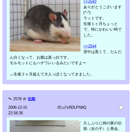
>>2543
ありがとうございます
(^-^)
ラットです。
生後１ヶ月ちょっと
で、特にかわいい時で
した。
>>2544
背中は黒くて、だんだ
ん白くなって、お腹は真っ白です。
モルモットにもハチワレいるみたいですよー
←生後２ヶ月超えて大人っぽくなってきました。
🐾
2578
＠
伝助
2006-12-15
ID:u7xRDLPN9Q
22:58:36
久しぶりに姉の家の伝
助（女の子）と再会。