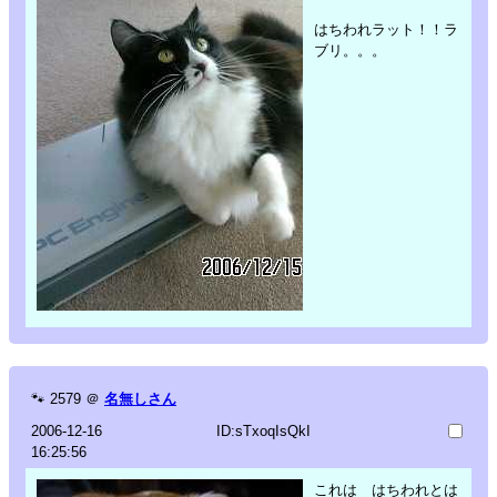
はちわれラット！！ラ
ブリ。。。
🐾
2579
＠
名無しさん
2006-12-16
ID:sTxoqIsQkI
16:25:56
これは はちわれとは