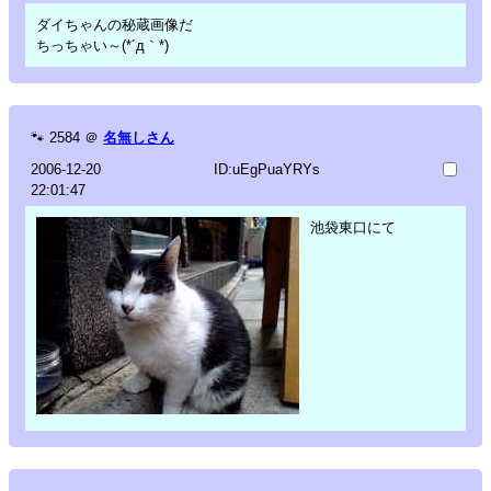
ダイちゃんの秘蔵画像だ
ちっちゃい～(*´д｀*)
🐾
2584
＠
名無しさん
2006-12-20
ID:uEgPuaYRYs
22:01:47
池袋東口にて