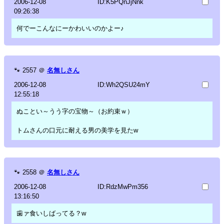
2006-12-08
ID:K5PQnJjNnk
09:26:38
何でーこんなにーかわいいのかよー♪
🐾
2557
＠
名無しさん
2006-12-08
ID:Wh2QSU24mY
12:55:18
ぬことい～うう字の宝物～（お約束ｗ）
トムさんの口元に耐える男の美学を見たw
🐾
2558
＠
名無しさん
2006-12-08
ID:RdzMwPm356
13:16:50
歯ァ食いしばってる？w