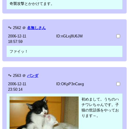
奇襲攻撃とかかけてます。
🐾
2562
＠
名無しさん
2006-12-11
ID:nGLxj8U6JM
18:57:59
ファイッ！
🐾
2563
＠
パンダ
2006-12-11
ID:OKpP3nCaxg
23:50:14
初めまして。うちのハ
チワレちゃんです。子
猫の世話係をやってお
ります～。