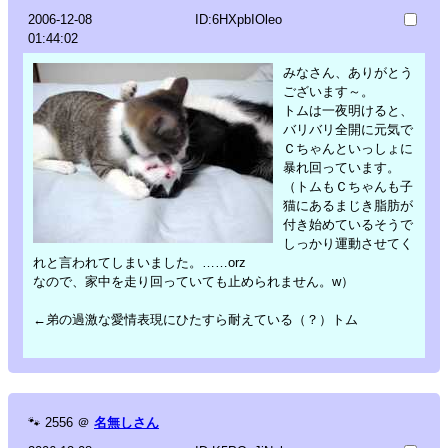
2006-12-08
ID:6HXpbIOleo
01:44:02
みなさん、ありがとう
ございます～。
トムは一夜明けると、
バリバリ全開に元気で
Ｃちゃんといっしょに
暴れ回っています。
（トムもＣちゃんも子
猫にあるまじき脂肪が
付き始めているそうで
しっかり運動させてく
れと言われてしまいました。……orz
なので、家中を走り回っていても止められません。w）
←弟の過激な愛情表現にひたすら耐えている（？）トム
🐾
2556
＠
名無しさん