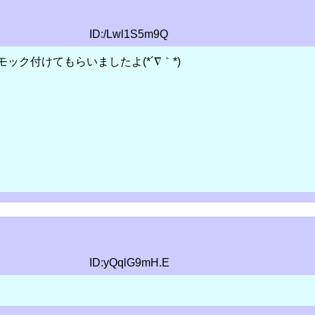
ID:/Lwl1S5m9Q
ック付けてもらいましたよ(*´∇｀*)
ID:yQqlG9mH.E