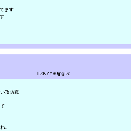
てます
す
ID:KYY80jpgDc
ない攻防戦
えて
。
すね。