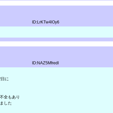
ID:LrKTw4lOy6
ID:NAZ5MfredI
2日に
不全もあり
ました