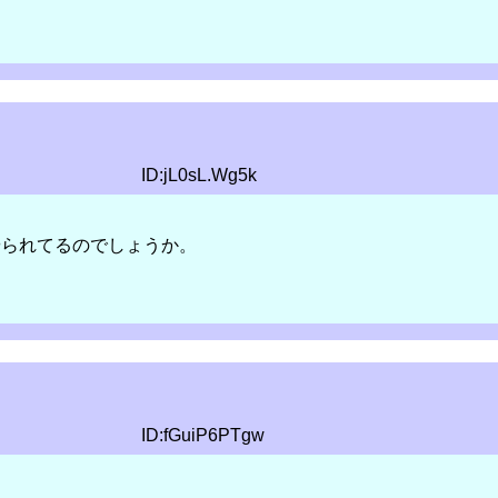
ID:jL0sL.Wg5k
やられてるのでしょうか。
ID:fGuiP6PTgw