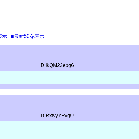
表示
■最新50を表示
ID:lkQM22epg6
ID:RxtvyYPvgU