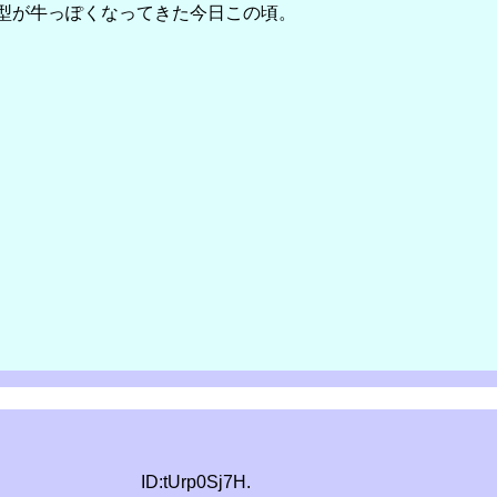
型が牛っぽくなってきた今日この頃。
ID:tUrp0Sj7H.