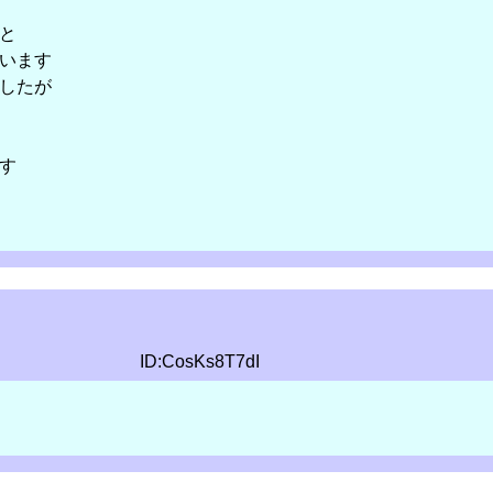
と
います
したが
す
ID:CosKs8T7dI