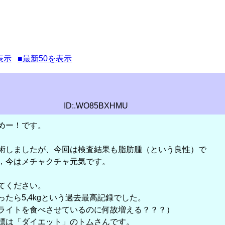
表示
■最新50を表示
ID:.WO85BXHMU
めー！です。
術しましたが、今回は検査結果も脂肪腫（という良性）で
，今はメチャクチャ元気です。
てください。
たら5,4kgという過去最高記録でした。
ライトを食べさせているのに何故増える？？？）
標は「ダイエット」のトムさんです。