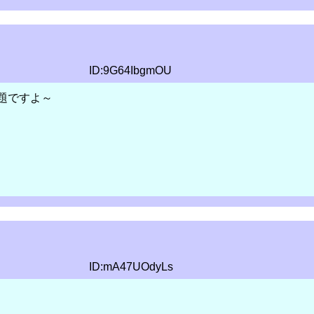
ID:9G64IbgmOU
題ですよ～
ID:mA47UOdyLs