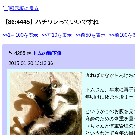
[←]掲示板に戻る
【86:4445】ハチワレっていいですね
>>1～100を表示
>>前10を表示
>>前50を表示
>>前100を
🐾
4285
＠
トムの猫下僕
2015-01-20 13:13:36
遅ればせながらあけお
トムさん、年末に再手
年明けに抜糸を済ませ
というかこのお腹を見
麻酔のための体重を量っ
（ちゃんと体重管理の
というわけで今年の目