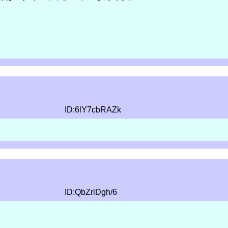
ID:6lY7cbRAZk
ID:QbZrlDgh/6