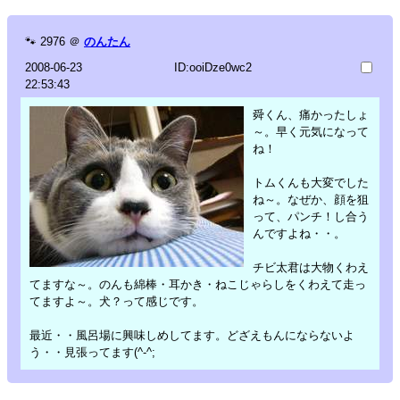
🐾
2976
＠
のんたん
2008-06-23
ID:ooiDze0wc2
22:53:43
舜くん、痛かったしょ
～。早く元気になって
ね！
トムくんも大変でした
ね～。なぜか、顔を狙
って、パンチ！し合う
んですよね・・。
チビ太君は大物くわえ
てますな～。のんも綿棒・耳かき・ねこじゃらしをくわえて走っ
てますよ～。犬？って感じです。
最近・・風呂場に興味しめしてます。どざえもんにならないよ
う・・見張ってます(^-^;