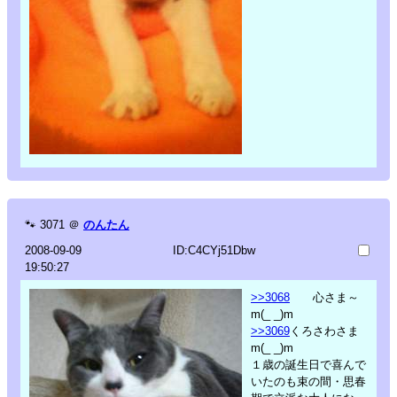
🐾
3071
＠
のんたん
2008-09-09
ID:C4CYj51Dbw
19:50:27
>>3068
心さま～
m(_ _)m
>>3069
くろさわさま
m(_ _)m
１歳の誕生日で喜んで
いたのも束の間・思春