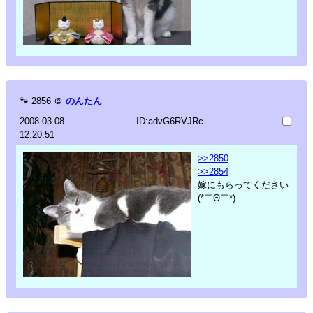
🐾
2856
＠
のんたん
2008-03-08
ID:advG6RVJRc
12:20:51
>>2850
>>2854
嫁にもらってください
(*￣Θ￣*) ...