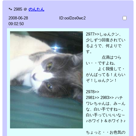
🐾
2985
＠
のんたん
2008-06-28
ID:ooiDze0wc2
09:02:50
2977>>しゅんクン、
少しずつ回復されてい
るようで、何よりで
す。
点滴はつら
い・・ですよね。
よく我慢して・
がんばってる！えらい
ぞ！しゅんクン！
2978>>
2981>> 2983>> ハチ
ワレちゃんは、み～ん
な、白い手ですね～。
白い手っていいいな～
♪ホワイト＆ホワイト♪
ちょっと・・お色気の