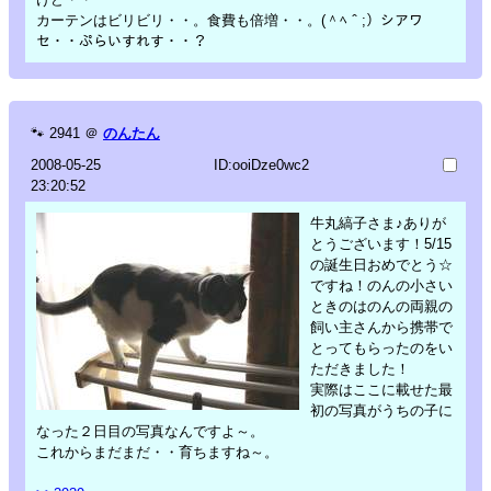
カーテンはビリビリ・・。食費も倍増・・。(＾ﾍ＾;）シアワ
セ・・ぷらいすれす・・？
🐾
2941
＠
のんたん
2008-05-25
ID:ooiDze0wc2
23:20:52
牛丸縞子さま♪ありが
とうございます！5/15
の誕生日おめでとう☆
ですね！のんの小さい
ときのはのんの両親の
飼い主さんから携帯で
とってもらったのをい
ただきました！
実際はここに載せた最
初の写真がうちの子に
なった２日目の写真なんですよ～。
これからまだまだ・・育ちますね～。