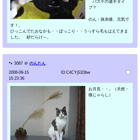
バスケの選手タイ
プ？
のん・抜糸後、元気で
す！。
ひっこんでたおなかも・・ぽっこり・・うっすら毛もはえてきま
した。 砂だらけ～。
🐾
3087
＠
のんたん
2008-09-15
ID:C4CYj51Dbw
15:23:36
お月見・・。（天然・
猫じゃらし）