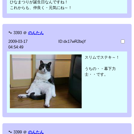
ひなまつりが誕生日なんですね！
これからも、仲良く・元気にね～！
🐾
3393
＠
のんたん
2009-03-17
ID:dx17wR2bqY
04:54:49
スリムでステキ～！
うちの・・幕下力
士・・です。
🐾
3399
＠
のんたん