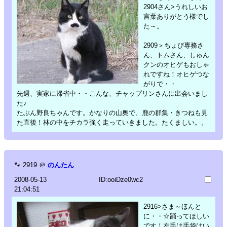
2904さん>うれしいお
言葉ありがとう様でし
た～。
2909＞ちょび専務さ
ん、トムさん、しゅん
クンのオヒゲもおしゃ
れですね！オヒゲつな
がりで・・
先週、実家に帰省中・・こんな、チャップリンさんに出会いまし
た♪
たぶん野良ちゃんです。かなりの山奥で、鹿の群集・きつねも見
た直後！林の中をチカラ強く走っていきました。たくましい。。
🐾
2919
＠
のんたん
2008-05-13
ID:ooiDze0wc2
21:04:51
2916>さま～ほんと
に・・☆踊ってほしい
です！左手は手袋はい