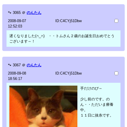
🐾
3065
＠
のんたん
2008-09-07
ID:C4CYj51Dbw
12:52:03
遅くなりました(∩_∩)ゞ・・トムさん２歳のお誕生日おめでとう
ございます～！
🐾
3067
＠
のんたん
2008-09-08
ID:C4CYj51Dbw
18:56:17
手だけのび～
少し前のです。の
ん・・ただいま療養
中。
１１日に抜糸です。