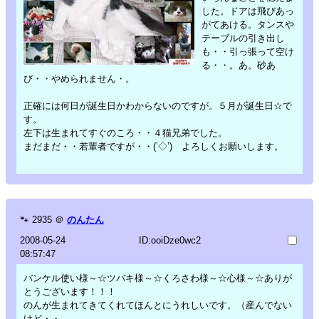
した。ドアは飛びあっ
がてあける。タンスや
テーブルの引き出し
も・・引っ張って空け
る・・。あ。砂あ
び・・やめられません・。
正確には何日が誕生日かわからないのですが。５月が誕生日☆で
す。
左下は生まれてすぐのころ・・４猫兄弟でした。
まだまだ・・若輩者ですが・・(’◇’)ゞよろしくお願いします。
🐾
2935
＠
のんたん
2008-05-24
ID:ooiDze0wc2
08:57:47
バンケル使い様～☆ツバキ様～☆くろさわ様～☆心様～☆ありが
とうございます！！！
のんが生まれてきてくれてほんとにうれしいです。（産んでない
けど・・