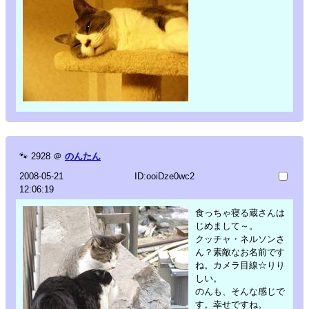
🐾
2928
＠
のんたん
2008-05-21
ID:ooiDze0wc2
12:06:19
食っちゃ寝る蔵さんは
じめまして～。
クッチャ・ネルソンさ
ん？素敵なお名前です
ね。カメラ目線☆りり
しい。
のんも、そんな感じで
す。幸せですね。