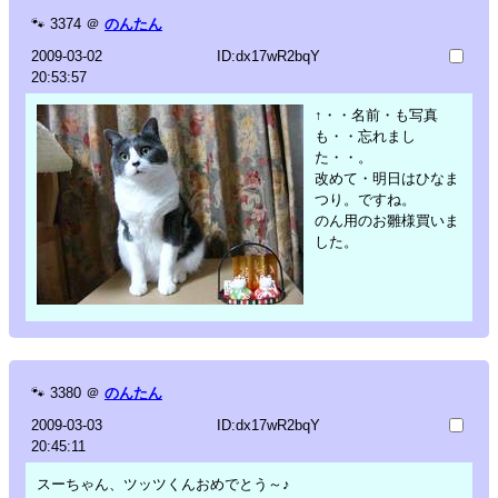
🐾
3374
＠
のんたん
2009-03-02
ID:dx17wR2bqY
20:53:57
↑・・名前・も写真
も・・忘れまし
た・・。
改めて・明日はひなま
つり。ですね。
のん用のお雛様買いま
した。
🐾
3380
＠
のんたん
2009-03-03
ID:dx17wR2bqY
20:45:11
スーちゃん、ツッツくんおめでとう～♪