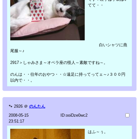
てて・・
白いシャツに燕
尾服～♪
2917＞しゃみさま～オペラ座の怪人～素敵ですね～。
のんは・・往年のおやつ・・☆遠足に持ってってェ～♪３００円
以内で・・。
🐾
2926
＠
のんたん
2008-05-15
ID:ooiDze0wc2
23:51:17
はふ～ぅ。