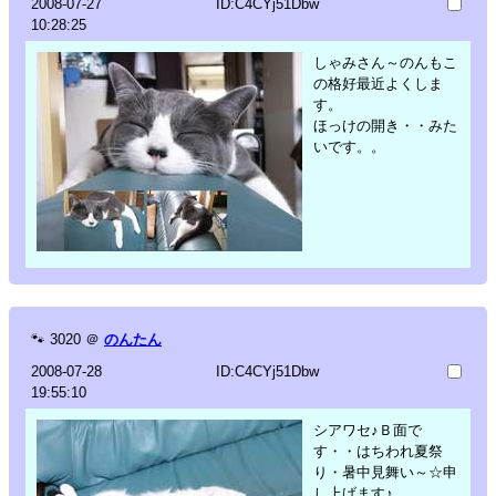
2008-07-27
ID:C4CYj51Dbw
10:28:25
しゃみさん～のんもこ
の格好最近よくしま
す。
ほっけの開き・・みた
いです。。
🐾
3020
＠
のんたん
2008-07-28
ID:C4CYj51Dbw
19:55:10
シアワセ♪Ｂ面で
す・・はちわれ夏祭
り・暑中見舞い～☆申
し上げます♪