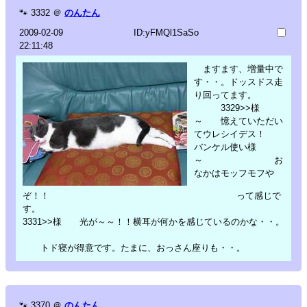
🐾
3332
＠
のんたん
2009-02-09
ID:yFMQl1SaSo
22:11:48
ますます、増量中で
す・・。ドッスドス走
り回ってます。
3329>>様
～ 憶えていただい
てウレシイデス！
バンケル使い様
～ お
なかはモッフモフや
ぞ！！ って感じで
す。
3331>>様 光が～～！！横耳が何かを感じているのかな・・。
トド寝が得意です。たまに、おっさん座りも・・。
🐾
3370
＠
のんたん