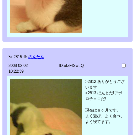
🐾
2815
＠
のんたん
2008-02-02
ID:ofzFISwt.Q
10:22:39
>2812 ありがとうござ
います
>2813 ほんとだ!アポ
ロチョコだ!
現在は８ヶ月です。
よく遊び、よく食べ、
よく寝てます。