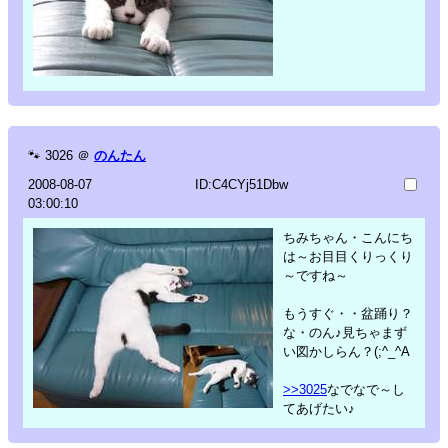
🐾
3026
＠
のんたん
2008-08-07
ID:C4CYj51Dbw
03:00:10
ちみちゃん・こんにち
は～お目目くりっくり
～ですね～
もうすぐ・・盆踊り？
な・のん♪見ちゃまず
い図かしらん？(;^_^A
>>3025
なでなで～し
てあげたい♪