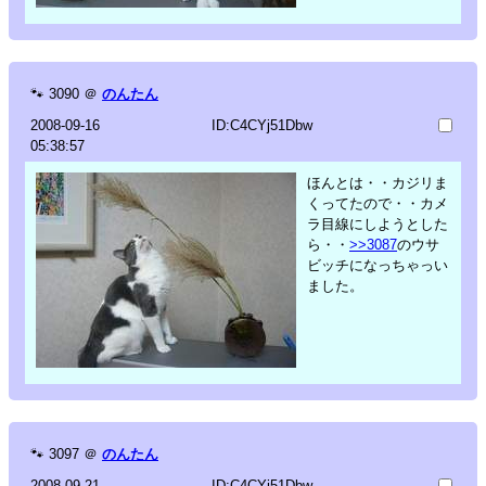
🐾
3090
＠
のんたん
2008-09-16
ID:C4CYj51Dbw
05:38:57
ほんとは・・カジリま
くってたので・・カメ
ラ目線にしようとした
ら・・
>>3087
のウサ
ビッチになっちゃっい
ました。
🐾
3097
＠
のんたん
2008-09-21
ID:C4CYj51Dbw