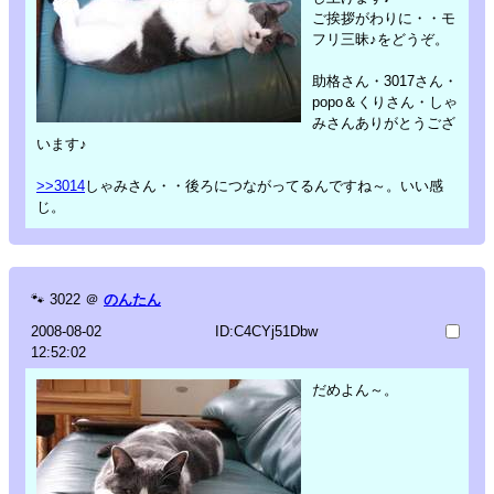
ご挨拶がわりに・・モ
フリ三昧♪をどうぞ。
助格さん・3017さん・
popo＆くりさん・しゃ
みさんありがとうござ
います♪
>>3014
しゃみさん・・後ろにつながってるんですね～。いい感
じ。
🐾
3022
＠
のんたん
2008-08-02
ID:C4CYj51Dbw
12:52:02
だめよん～。