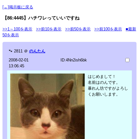
[←]掲示板に戻る
【86:4445】ハチワレっていいですね
>>1～100を表示
>>前10を表示
>>前50を表示
>>前100を表示
■最新
50を表示
🐾
2811
＠
のんたん
2008-02-01
ID:4Nn2ish6bk
13:06:45
はじめまして！
名前はのんです。
暴れん坊ですがよろし
くお願いします。