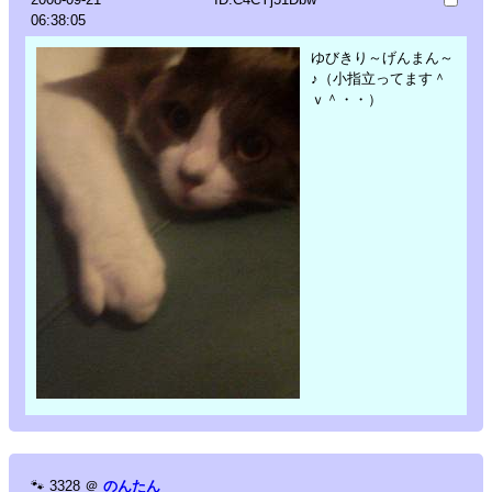
06:38:05
ゆびきり～げんまん～
♪（小指立ってます＾
ｖ＾・・）
🐾
3328
＠
のんたん