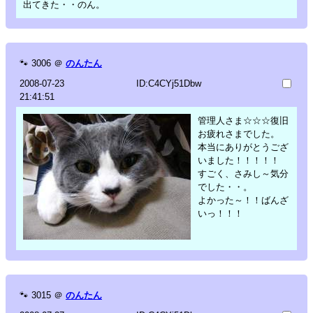
出てきた・・のん。
🐾
3006
＠
のんたん
2008-07-23
ID:C4CYj51Dbw
21:41:51
管理人さま☆☆☆復旧
お疲れさまでした。
本当にありがとうござ
いました！！！！！
すごく、さみし～気分
でした・・。
よかった～！！ばんざ
いっ！！！
🐾
3015
＠
のんたん