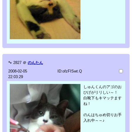
🐾
2827
＠
のんたん
2008-02-05
ID:ofzFISwt.Q
22:03:29
しゅんくんのアゴのお
ひげがリリしい～！
白靴下もキマッテます
ね！
のんはちゅめ切りお手
入れ中～～♪