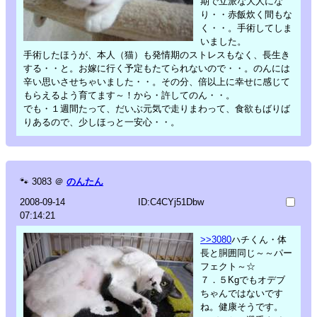
期で立派な大人にな
り・・赤飯炊く間もな
く・・。手術してしま
いました。
手術したほうが、本人（猫）も発情期のストレスもなく、長生き
する・・と。お嫁に行く予定もたてられないので・・。のんには
辛い思いさせちゃいました・・。その分、倍以上に幸せに感じて
もらえるよう育てます～！から・許してのん・・。
でも・１週間たって、だいぶ元気で走りまわって、食欲もばりば
りあるので、少しほっと一安心・・。
🐾
3083
＠
のんたん
2008-09-14
ID:C4CYj51Dbw
07:14:21
>>3080
ハチくん・体
長と胴囲同じ～～パー
フェクト～☆
７．５Kgでもオデブ
ちゃんではないです
ね。健康そうです。