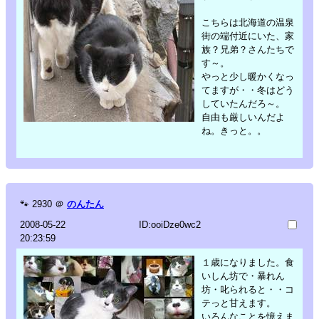
こちらは北海道の温泉
街の端付近にいた、家
族？兄弟？さんたちで
す～。
やっと少し暖かくなっ
てますが・・冬はどう
していたんだろ～。
自由も厳しいんだよ
ね。きっと。。
🐾
2930
＠
のんたん
2008-05-22
ID:ooiDze0wc2
20:23:59
１歳になりました。食
いしん坊で・暴れん
坊・叱られると・・コ
テっと甘えます。
いろんなことを憶えま