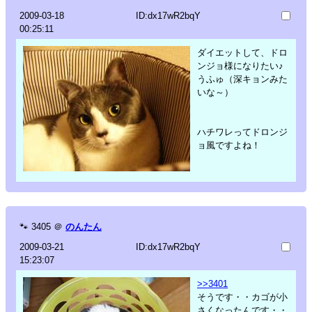
2009-03-18
ID:dx17wR2bqY
00:25:11
ダイエットして、ドロ
ンジョ様になりたい♪
うふゅ（深キョンみた
いな～）
ハチワレってドロンジ
ョ風ですよね！
🐾
3405
＠
のんたん
2009-03-21
ID:dx17wR2bqY
15:23:07
>>3401
そうです・・カゴが小
さくなったんです・・