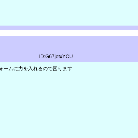
ID:G67jotxYOU
ォームに力を入れるので困ります