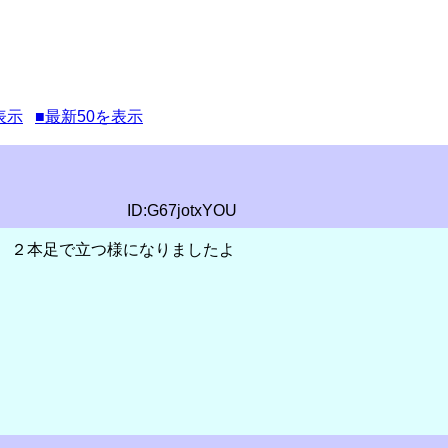
表示
■最新50を表示
ID:G67jotxYOU
、２本足で立つ様になりましたよ