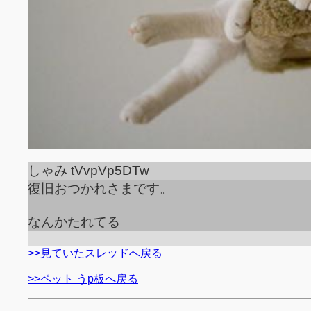
しゃみ tVvpVp5DTw
復旧おつかれさまです。
なんかたれてる
>>見ていたスレッドへ戻る
>>ペット うp板へ戻る