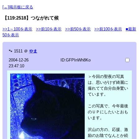
[←]掲示板に戻る
【119:2518】つながれて候
>>1～100を表示
>>前10を表示
>>前50を表示
>>前100を表示
■最新
50を表示
🐾
1511
＠
やま
2004-12-26
ID:GFPInWh8Ko
23:47:10
＞今回の聖夜の写真
は、思いがけず綺麗に
撮れてて自分自身驚い
ています。
この写真で、今年最後
のＵＰにしたいとおも
います。
沢山の方の、応援、激
励のお陰でなんとか続