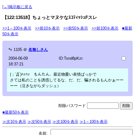
[←]掲示板に戻る
【122:13518】ちょっとマヌケなｽｺﾃｨｯｼｭFスレ
>>1～100を表示
>>前10を表示
>>前50を表示
>>前100を表示
■最新
50を表示
🐾
1105
＠
名無しさん
2004-06-09
ID:Tsnd8pKzr.
18:37:21
(；´Д`)ﾊｧﾊｧ もんたん、最近物憂い表情ばっかで
さては私のことを誘惑してるな、だ、だ、騙されるもんかぁーー
ーー（泣きながらダッシュ）
削除パスワード
■最新50を表示
≫次10を表示
≫次50を表示
≫次100を表示
≫1～100を表示
名前: