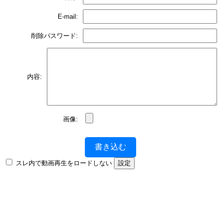
E-mail:
削除パスワード:
内容:
画像:
書き込む
スレ内で動画再生をロードしない