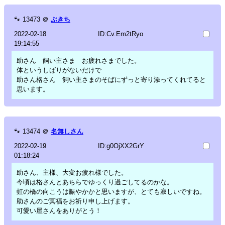
🐾
13473
＠
ぶきち
2022-02-18
ID:Cv.Em2tRyo
19:14:55
助さん 飼い主さま お疲れさまでした。
体というしばりがないだけで
助さん格さん 飼い主さまのそばにずっと寄り添ってくれてると
思います。
🐾
13474
＠
名無しさん
2022-02-19
ID:g0OjXX2GrY
01:18:24
助さん、主様、大変お疲れ様でした。
今頃は格さんとあちらでゆっくり過ごしてるのかな。
虹の橋の向こうは賑やかかと思いますが、とても寂しいですね。
助さんのご冥福をお祈り申し上げます。
可愛い屋さんをありがとう！