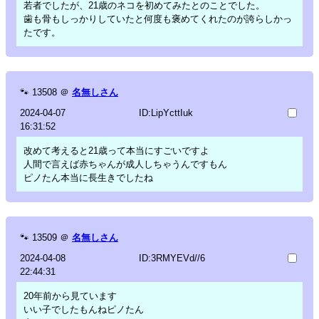
若者でしたが、21歳のネコを初めてみたとのことでした。
歯も骨もしっかりしていたと何度も褒めてくれたのが誇らしかっ
たです。
🐾
13508
＠
名無しさん
2024-04-07
ID:LipYcttIuk
16:31:52
改めて考えると21歳って本当にすごいですよ
人間で言えば赤ちゃんが成人しちゃうんですもん
ピノたん本当に長生きでしたね
🐾
13509
＠
名無しさん
2024-04-08
ID:3RMYEVd//6
22:44:31
20年前から見ています
いい子でしたもんねピノたん