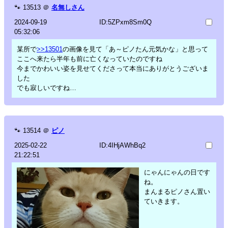
🐾
13513
＠
名無しさん
2024-09-19
ID:5ZPxm8Sm0Q
05:32:06
某所で
>>13501
の画像を見て「あ～ピノたん元気かな」と思って
ここへ来たら半年も前に亡くなっていたのですね
今までかわいい姿を見せてくださって本当にありがとうございま
した
でも寂しいですね…
🐾
13514
＠
ピノ
2025-02-22
ID:4IHjAWhBq2
21:22:51
にゃんにゃんの日です
ね。
まんまるピノさん置い
ていきます。