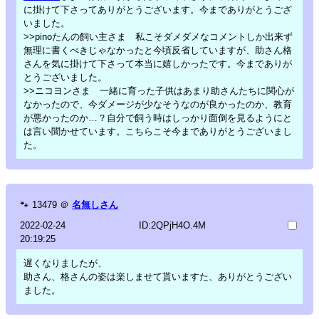
に掛けて下さってありがとうございます。今までありがとうござ
いました。
>>pinoたんの飼い主さま 私こそダメダメなコメントしか出来ず
無理に書くべきじゃなかったと今頃反省していますが、助さん格
さんを気に掛けて下さって本当に嬉しかったです。今までありが
とうございました。
>>ニコヨンさま 一緒に育った子供はあまり助さんたちに関心が
なかったので、今ダメージが少なそうなのが良かったのか、教育
が悪かったのか…？自分で飼う時はしっかり面倒を見るようにと
は言い聞かせています。こちらこそ今までありがとうございまし
た。
🐾
13479
＠
名無しさん
2022-02-24
ID:2QPjH4O.4M
20:19:25
遅くなりましたが、
助さん、格さんの姿は楽しませて貰いますた、ありがとうござい
ました。