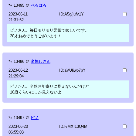
🐾
13495
＠
べるはろ
2023-06-11
ID:A5g/jufv1Y
21:31:52
ピノさん、毎日モリモリ元気で嬉しいです。
20才おめでとうございます！
🐾
13496
＠
名無しさん
2023-06-12
ID:aVUliwp7pY
21:29:04
ピノたん、全然お年寄りに見えないんだけど
10歳くらいにしか見えないよ
🐾
13497
＠
ピノ
2023-06-20
ID:lvMXI13Q4M
06:55:03