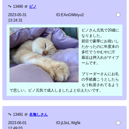
🐾
13490
＠
ピノ
2023-05-31
ID:EAnGWbIyo2
13:24:31
ピノさん元気で20歳に
なりました。
節目で豪華にお祝いし
たかったのに年度末の
多忙でうやむやに汗
最近は押入れがマイブ
ームです。
ブリーダーさんにお礼
の手紙書こうとしたら
もう転居されてるよう
で悲しい。ピノ元気で成人しましたよと伝えたいです。
🐾
13491
＠
名無しさん
2023-06-01
ID:jL0sL.Wg5k
12:49:03