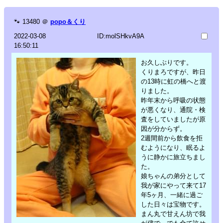
🐾
13480
＠
popo＆くり
2022-03-08
ID:molSHkvA9A
16:50:11
お久しぶりです。
くりまろですが、昨日
の13時に虹の橋へと渡
りました。
昨年末から呼吸の状態
が悪くなり、通院・検
査をしていましたが原
因が分からず。
2週間前から飲食を拒
むようになり、眠るよ
うに静かに旅立ちまし
た。
娘ちゃんの弟分として
我が家にやって来て17
年5ヶ月、一緒に過ご
した日々は宝物です。
まん丸で甘えん坊で我