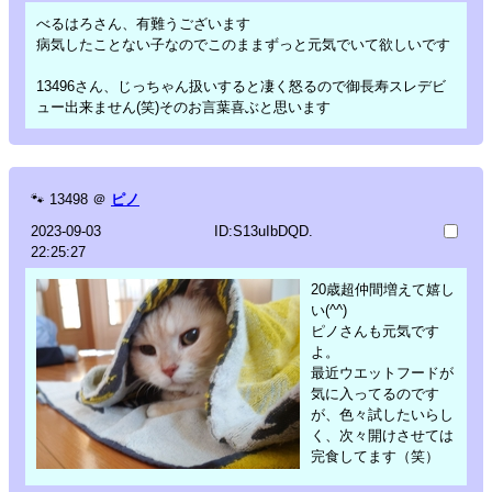
べるはろさん、有難うございます
病気したことない子なのでこのままずっと元気でいて欲しいです
13496さん、じっちゃん扱いすると凄く怒るので御長寿スレデビ
ュー出来ません(笑)そのお言葉喜ぶと思います
🐾
13498
＠
ピノ
2023-09-03
ID:S13uIbDQD.
22:25:27
20歳超仲間増えて嬉し
い(^^)
ピノさんも元気です
よ。
最近ウエットフードが
気に入ってるのです
が、色々試したいらし
く、次々開けさせては
完食してます（笑）