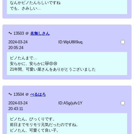
なんかピノたんらしいですね
でも、さみしい…
🐾
13503
＠
名無しさん
2024-03-24
ID:WpU8lI9uq.
20:05:24
ピノたんまで…
安らかに、安らかに😿😣😢
21年間、可愛い屋さんをありがとうございました
🐾
13504
＠
べるはろ
2024-03-24
ID:A5g/jufv1Y
20:43:11
ピノたん。びっくりです。
前日までモリモリ元気だったのですね。
ピノたん、可愛くて良い子。