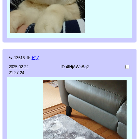
🐾
13515
＠
ピノ
2025-02-22
ID:4IHjAWhBq2
21:27:24