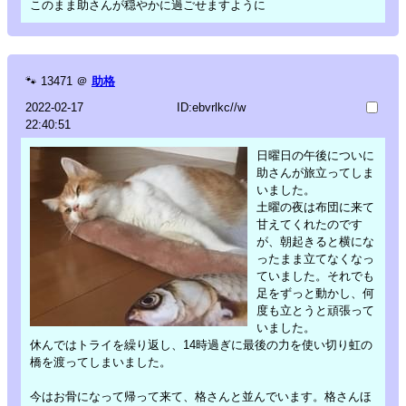
このまま助さんが穏やかに過ごせますように
🐾
13471
＠
助格
2022-02-17
ID:ebvrlkc//w
22:40:51
日曜日の午後についに
助さんが旅立ってしま
いました。
土曜の夜は布団に来て
甘えてくれたのです
が、朝起きると横にな
ったまま立てなくなっ
ていました。それでも
足をずっと動かし、何
度も立とうと頑張って
いました。
休んではトライを繰り返し、14時過ぎに最後の力を使い切り虹の
橋を渡ってしまいました。
今はお骨になって帰って来て、格さんと並んでいます。格さんほ