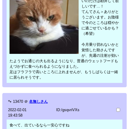
いのだけは勘弁して欲
しいです…！
てんてさん＞ありがと
うございます。お陰様
で今のところは穏やか
に過ごせているかも？
（希望）
今月乗り切れないかと
覚悟した助さんです
が、先週の注射が効い
たようでお通じの大も出るようになり、普通のウェットフードも
えづかずに食べられるようになりました。
足はフラフラで高いところに上れませんが、もうしばらくは一緒
に居られそうです。
🐾
13470
＠
名無しさん
2022-02-01
ID:/gsqvriVXs
19:43:58
食べて、出ているなら一安心ですね