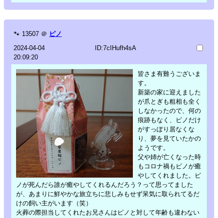
🐾
13507
＠
ピノ
2024-04-04
ID:7cIHufh4sA
20:09:20
皆さま有難うございま
す。
新築の家に迎えました
が爪とぎも粗相も全く
しなかったので、何の
痕跡もなく、ピノだけ
がすっぽり居なくな
り、夢を見ていたかの
ようです。
父や姉が亡くなった時
もコロナ禍もピノが癒
やしてくれました。ピ
ノが死んだら誰が癒やしてくれるんだろう？って思ってました
が、あまりに鮮やかな旅立ちに悲しみもせず呆気に取られてるだ
けの飼い主がいます（笑）
火葬の際担当してくれたお兄さんはピノと対して年齢も違わない