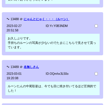
🐾
13488
＠
にゃんとにゃく・・・（ルーン）
2023-02-27
ID:Yr.Y0B3NDM
20:51:58
お久しぶりです。
手持ちのルーンの写真が少ないのでたまにこちらで見させて貰っ
ています。
🐾
13489
＠
名無しさん
2023-03-01
ID:OQmhx3L50o
19:20:08
ルーンたんの中尾彰姿は、今でも目に焼き付いてるほど圧倒的で
した！