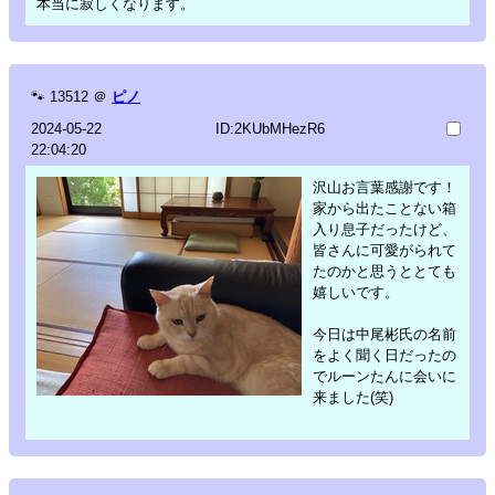
本当に寂しくなります。
🐾
13512
＠
ピノ
2024-05-22
ID:2KUbMHezR6
22:04:20
沢山お言葉感謝です！
家から出たことない箱
入り息子だったけど、
皆さんに可愛がられて
たのかと思うととても
嬉しいです。
今日は中尾彬氏の名前
をよく聞く日だったの
でルーンたんに会いに
来ました(笑)