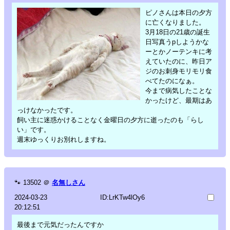
ピノさんは本日の夕方
に亡くなりました。
3月18日の21歳の誕生
日写真うpしようかな
ーとかノーテンキに考
えていたのに、昨日ア
ジのお刺身モリモリ食
べてたのになぁ。
今まで病気したことな
かったけど、最期はあ
っけなかったです。
飼い主に迷惑かけることなく金曜日の夕方に逝ったのも「らし
い」です。
週末ゆっくりお別れしますね。
🐾
13502
＠
名無しさん
2024-03-23
ID:LrKTw4lOy6
20:12:51
最後まで元気だったんですか