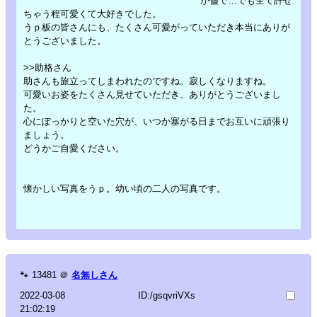
が儘で…でも全て許せ
ちゃう程可愛くて大好きでした。
うｐ板の皆さんにも、たくさん可愛がっていただき本当にありが
とうございました。
>>助格さん
助さんも旅立ってしまわれたのですね。寂しくなりますね。
可愛いお姿をたくさん見せていただき、ありがとうございまし
た。
心にぽっかりと空いた穴が、いつか塞がる日までお互いに頑張り
ましょう。
どうかご自愛ください。
懐かしい写真をうｐ。幼い頃の二人の写真です。
🐾
13481
＠
名無しさん
2022-03-08
ID:/gsqvriVXs
21:02:19