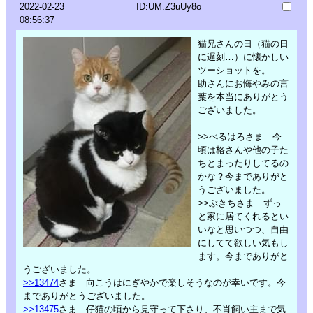
2022-02-23
ID:UM.Z3uUy8o
08:56:37
猫兄さんの日（猫の日
に遅刻…）に懐かしい
ツーショットを。
助さんにお悔やみの言
葉を本当にありがとう
ございました。
>>べるはろさま 今
頃は格さんや他の子た
ちとまったりしてるの
かな？今までありがと
うございました。
>>ぶきちさま ずっ
と家に居てくれるとい
いなと思いつつ、自由
にしてて欲しい気もし
ます。今までありがと
うございました。
>>13474
さま 向こうはにぎやかで楽しそうなのが幸いです。今
までありがとうございました。
>>13475
さま 仔猫の頃から見守って下さり、不肖飼い主まで気