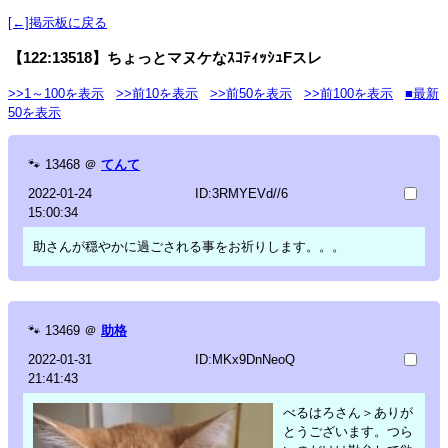
[←]掲示板に戻る
【122:13518】ちょっとマヌケなｽｺﾃｨｯｼｭFスレ
>>1～100を表示
>>前10を表示
>>前50を表示
>>前100を表示
■最新
50を表示
🐾
13468
＠
てんて
2022-01-24
ID:3RMYEVd//6
15:00:34
助さんが穏やかに過ごされる事をお祈りします。。。
🐾
13469
＠
助格
2022-01-31
ID:MKx9DnNeoQ
21:41:43
べるはろさん＞ありが
とうございます。つら