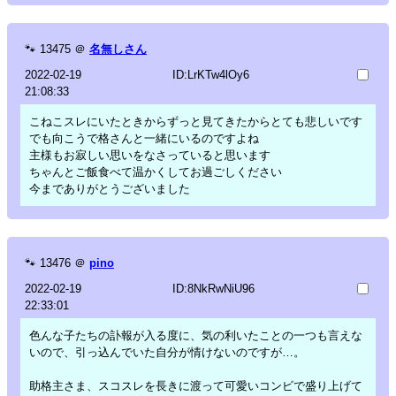
🐾
13475
＠
名無しさん
2022-02-19
ID:LrKTw4lOy6
21:08:33
こねこスレにいたときからずっと見てきたからとても悲しいです
でも向こうで格さんと一緒にいるのですよね
主様もお寂しい思いをなさっていると思います
ちゃんとご飯食べて温かくしてお過ごしください
今までありがとうございました
🐾
13476
＠
pino
2022-02-19
ID:8NkRwNiU96
22:33:01
色んな子たちの訃報が入る度に、気の利いたことの一つも言えな
いので、引っ込んでいた自分が情けないのですが…。
助格主さま、スコスレを長きに渡って可愛いコンビで盛り上げて