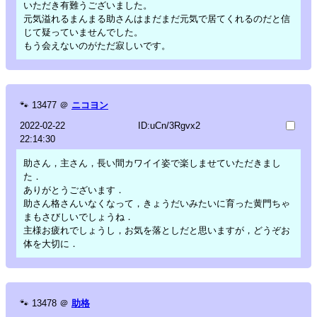
いただき有難うございました。
元気溢れるまんまる助さんはまだまだ元気で居てくれるのだと信
じて疑っていませんでした。
もう会えないのがただ寂しいです。
🐾
13477
＠
ニコヨン
2022-02-22
ID:uCn/3Rgvx2
22:14:30
助さん，主さん，長い間カワイイ姿で楽しませていただきまし
た．
ありがとうございます．
助さん格さんいなくなって，きょうだいみたいに育った黄門ちゃ
まもさびしいでしょうね．
主様お疲れでしょうし，お気を落としだと思いますが，どうぞお
体を大切に．
🐾
13478
＠
助格