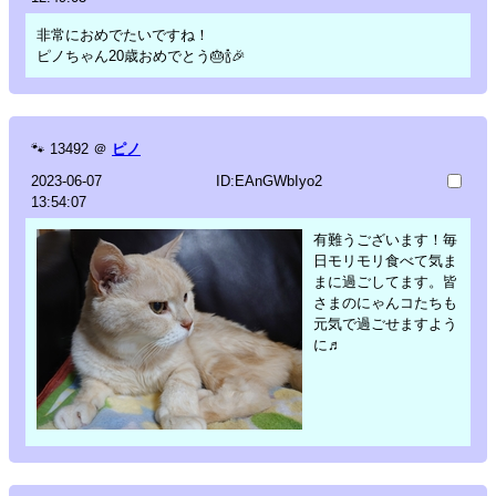
非常におめでたいですね！
ピノちゃん20歳おめでとう🎂🍾🎉
🐾
13492
＠
ピノ
2023-06-07
ID:EAnGWbIyo2
13:54:07
有難うございます！毎
日モリモリ食べて気ま
まに過ごしてます。皆
さまのにゃんコたちも
元気で過ごせますよう
に♬