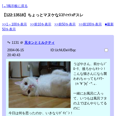
[←]掲示板に戻る
【122:13518】ちょっとマヌケなｽｺﾃｨｯｼｭFスレ
>>1～100を表示
>>前10を表示
>>前50を表示
>>前100を表示
■最新
50を表示
🐾
1131
＠
兄タンとミルクティ
2004-06-15
ID:UcNUDeVBqc
20:40:43
うばやさん、前からｼﾞ
ﾛｰﾘ、後ろからｷﾗｰﾝ！
こんな猫さんになら襲
われちゃってもｲｲﾜｰ
（n ’∀ ’)ηﾟ･*:.｡.
一緒にお風呂に入っ
て、いつもは風呂フタ
の上でぼんやりしてる
のに
今日は何を思ったのか、いきなりﾀﾞｲﾋﾞﾝ！