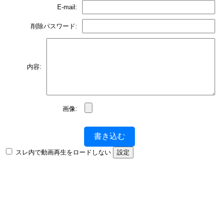
E-mail:
削除パスワード:
内容:
画像:
書き込む
スレ内で動画再生をロードしない