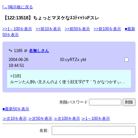
[←]掲示板に戻る
【122:13518】ちょっとマヌケなｽｺﾃｨｯｼｭFスレ
>>1～100を表示
>>前10を表示
>>前50を表示
>>前100を表示
■最新
50を表示
🐾
1185
＠
名無しさん
2004-06-26
ID:cyRTZx.ybI
19:44:51
>1181
ルーンたん飼い主さんのよく使う顔文字(*´∇｀*) がなつかすぃ…
削除パスワード
■最新50を表示
≫次10を表示
≫次50を表示
≫次100を表示
≫1～100を表示
名前: