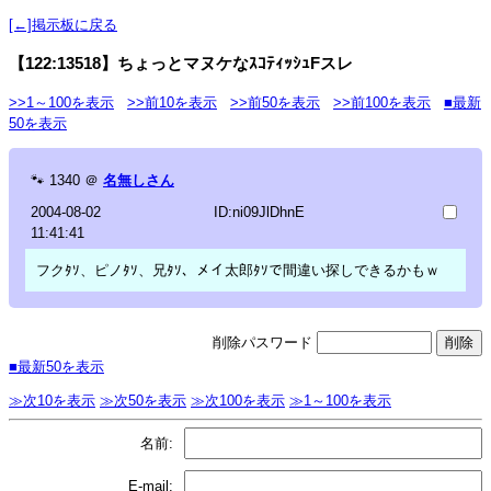
[←]掲示板に戻る
【122:13518】ちょっとマヌケなｽｺﾃｨｯｼｭFスレ
>>1～100を表示
>>前10を表示
>>前50を表示
>>前100を表示
■最新
50を表示
🐾
1340
＠
名無しさん
2004-08-02
ID:ni09JlDhnE
11:41:41
フクﾀｿ、ピノﾀｿ、兄ﾀｿ、メイ太郎ﾀｿで間違い探しできるかもｗ
削除パスワード
■最新50を表示
≫次10を表示
≫次50を表示
≫次100を表示
≫1～100を表示
名前:
E-mail: