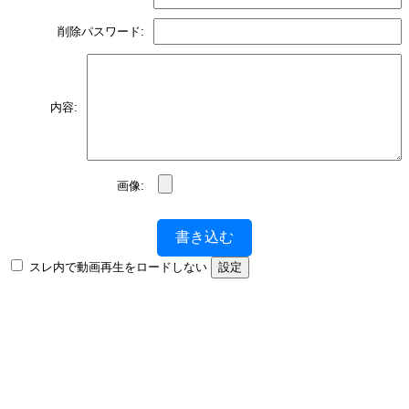
削除パスワード:
内容:
画像:
書き込む
スレ内で動画再生をロードしない