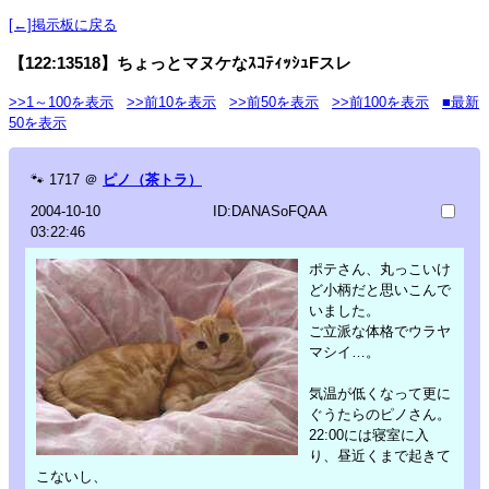
[←]掲示板に戻る
【122:13518】ちょっとマヌケなｽｺﾃｨｯｼｭFスレ
>>1～100を表示
>>前10を表示
>>前50を表示
>>前100を表示
■最新
50を表示
🐾
1717
＠
ピノ（茶トラ）
2004-10-10
ID:DANASoFQAA
03:22:46
ポテさん、丸っこいけ
ど小柄だと思いこんで
いました。
ご立派な体格でウラヤ
マシイ…。
気温が低くなって更に
ぐうたらのピノさん。
22:00には寝室に入
り、昼近くまで起きて
こないし、